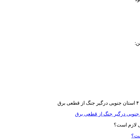
ن:
ست؟