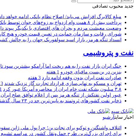
جدید
محبوب
تصادفی
مبلغ کالابرگ افزایش می‌یابد/ اصلاح نظام بانکی ادامه خواهد د
پرداخت بیش از ۸ همت وام ازدواج به زوج‌های جوان توسط بانک ملی ایران
وضعیت معیشت مردم و بحران های اقتصادی با یکدیگر پیوند دار
شورای رقابت و سازمان حمایت در تعیین قیمت خودرو هیچ کاره
انسداد تنگه هرمز، بازار اسید سولفوریک جهان را به چالش کشی
نفت و پتروشیمی
جنگ ایران بازار نفت را به هم ریخت اما آرامکو بیشترین سود تا
بنزین در بن‌بستِ مافیای خودرو
1 هفته
صادرات نفت ایران بدون وقفه ادامه دارد
3 هفته
تهران و مسکو به نهایی‌سازی قرارداد تجارت گاز نزدیک شدند
3 هفته
۳.۸ میلیون بشکه نفت خام ایران از محاصره آمریکا عبور کرد
1 ما
عبور اولین نفتکش از تنگه هرمز پس از اعلام توافق صلح ایران و
ذخایر نفت کشورهای ثروتمند به پایین‌ترین حد در ۲۳ سال گذشته رسید
اخبار سایت
آرشیو
ائتلاف واشنگتن و توکیو برای نجات ین؛ چرا پول ملی ژاپن سقو
برای اجرای بزرگ‌ترین طرح حمل‌ونقل کشور در مراسم تشییع آ