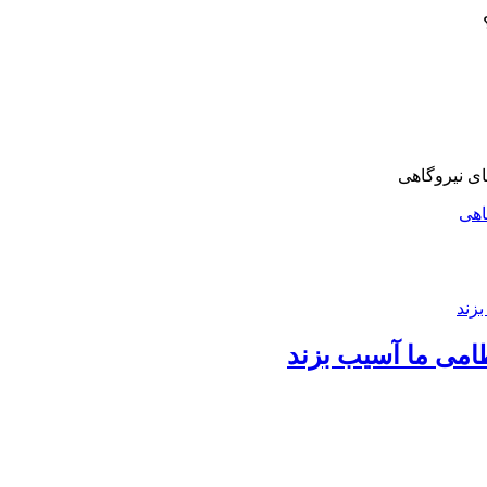
اهی
امی ما آسیب بزند