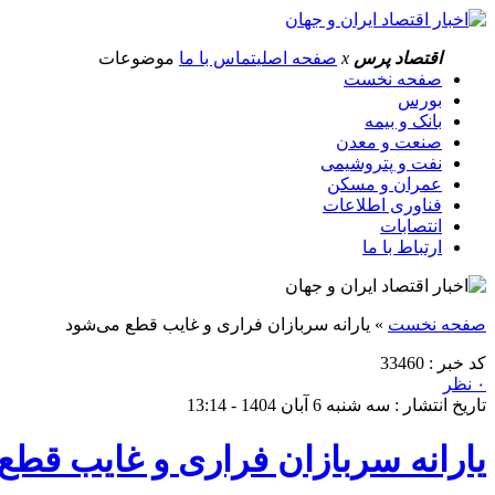
اقتصاد پرس
x
صفحه اصلی
تماس با ما
موضوعات
صفحه نخست
بورس
بانک و بیمه
صنعت و معدن
نفت و پتروشیمی
عمران و مسکن
فناوری اطلاعات
انتصابات
ارتباط با ما
صفحه نخست
»
یارانه سربازان فراری و غایب قطع می‌شود
کد خبر : 33460
۰ نظر
تاریخ انتشار : سه شنبه 6 آبان 1404 - 13:14
یارانه سربازان فراری و غایب قطع