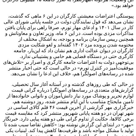
خواهد بود.»
پیوستگی اعتراضات معیشتی کارگران در این ۶ ماهی که گذشت،
نشان می‌دهد که قول نمایندگان دولت در جلسه پایانی شورای عالی
کار در سال ۱۴۰۱ و ادعای مهار تورم، صرفا راهی برای پایان یافتن
مذاکرات مزدی بوده است. در این ۶ ماه، وزیر تعاون و معاونانش و
همچنین رییس سازمان برنامه و بودجه، به اشکال مختلف از
مختومه شدن پرونده مزد ۱۴۰۲ گفته‌اند و لغو شکایت مزدی
کارگران در دیوان عدالت اداری هم نشان داد که این‌بار، جامعه
کارگری حتی در دستگاه قضایی هم حامی و پشتیبانی ندارد.
بی‌توجهی دولت به اعتراضات جامعه کارگری و اصرار بر «تلاش‌های
موفقیت‌آمیز در کنترل تورم» در حالی است که حتی اخبار منتشر
شده در رسانه‌های اصولگرا هم، خلاف این ادعا را نشان می‌دهد.
در حالی که طی روزهای گذشته و در آستانه آغاز سال تحصیلی،
گزارش‌های متعددی در رسانه‌های اصولگرا درباره گرانی قیمت
لوازم تحریر و پوشاک مورد نیاز دانش‌آموزان و ناتوانی خانواده‌ها از
تامین مایحتاج متناسب با این ایام منتشر شده، روز دوشنبه هم،
خبرگزاری مهر گزارشی از آخرین قیمت ۴۶ قلم کالای اساسی در
شهر تهران در دو هفته پایانی شهریور منتشر کرد که مقایسه قیمت
برخی کالاها، حکایت از تداوم گرانی طی دو هفته پیاپی دارد. خبرنگار
«مهر» در ابتدای این گزارش نوشته بود: «کاهش تقاضا سبب شده تا
تولید با مشکل مواجه باشد و ظرفیت‌ها کاهش پیدا کند. لبنیات یکی