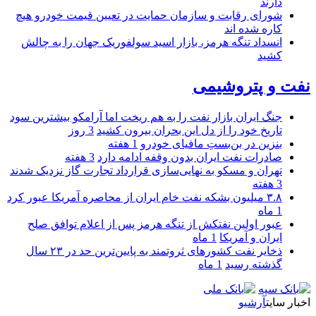
دارند
شورای رقابت و سازمان حمایت در تعیین قیمت خودرو هیچ
کاره شده اند
انسداد تنگه هرمز، بازار اسید سولفوریک جهان را به چالش
کشید
نفت و پتروشیمی
جنگ ایران بازار نفت را به هم ریخت اما آرامکو بیشترین سود
تاریخ خود را از دل این بحران بیرون کشید
3 روز
بنزین در بن‌بستِ مافیای خودرو
1 هفته
صادرات نفت ایران بدون وقفه ادامه دارد
3 هفته
تهران و مسکو به نهایی‌سازی قرارداد تجارت گاز نزدیک شدند
3 هفته
۳.۸ میلیون بشکه نفت خام ایران از محاصره آمریکا عبور کرد
1 ماه
عبور اولین نفتکش از تنگه هرمز پس از اعلام توافق صلح
ایران و آمریکا
1 ماه
ذخایر نفت کشورهای ثروتمند به پایین‌ترین حد در ۲۳ سال
گذشته رسید
1 ماه
اخبار سایت
آرشیو