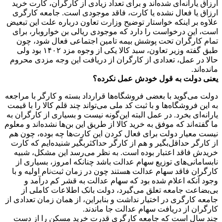
ارزاق یارانه‌ای شده‌اند و برای تعداد زیادی از کارگران، کارت خرید
ارزاق یا فعال نشده یا کارت، فاقد موجودی است. جامعه کارگری
علاوه بر اینکه خواستار توضیح وزارت تعاون درباره علت این تبعیض
است، این درخواست را دارد که موجودی ریالی بن خواروبار، برای
تمام کارگران تحت پوشش بیمه تامین اجتماعی فعال شود، چون
طبق گفته وزیر تعاون، سبد کالا یکی از وجوه مزد ۱۴۰۲ بود ولی
حالا در عمل، تعدادی از کارگران از دریافت این وجه مزدی محروم
مانده‌اند.
یعنی دولت به قول خودش عمل نکرده؟
دولت می‌گوید با بعضی فروشگاه‌ها قرارداد بسته و کارگر با مراجعه
به این فروشگاه‌ها و با ثبت کد ملی می‌تواند چند قلم کالا را با قیمت
یارانه‌ای بخرد. در عمل البته این‌گونه نیست و بسیاری از کارگران به
ما گفته‌اند که موفق به خرید کالا از طریق این بن‌ها نشده‌اند و معلوم
نیست معیار دولت برای فعال کردن این کارت‌ها چه بوده، چون هم
از کارگر حداقل‌بگیر و هم از کارگر حداکثربگیر شنیده‌ایم که کارت
خریدش فاقد اعتبار بوده است. به نظر می‌رسد این مشکل، شبیه
نابسامانی‌های توزیع سهام عدالت باشد چنانکه امروز، بسیاری از
کارگران فاقد سهام عدالت هستند چون در زمان ثبت‌نام اولیه و با
وجود آنکه اعلام شده بود که سهام عدالت به قشر کم درآمد و
بی‌بضاعت جامعه تعلق می‌گیرد، دولت بانک اطلاعات کاملی از
جامعه کارگری در اختیار نداشت و بنابراین، از همان زمان تعدادی از
کارگران از دریافت سهام عدالت جا ماندند.
چند سال است که جامعه کارگری قدرت خرید مسکن را از دست