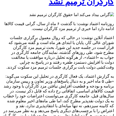
کارگران ترمیم نشد
روزنامه اعتماد نوشت: با گذشت ۶ ماه از سال، گرانی قیمت کالاها
ادامه دارد اما خبری از ترمیم مزد کارگران نیست.
اعتماد آنلاین نوشت: در حالی که روال معمول برگزاری جلسات
شورای عالی کار، پایان یا ابتدای هر ماه است و گفته می‌شود که
قرار است در جلسه جدید این شورا، بحث ترمیم مزد کارگران
مطرح شود، طی روزهای گذشته، نمایندگان جامعه کارگری در
جواب به «اعتماد»، از هرگونه تحلیل درباره موافقت یا مخالفت
دولت با افزایش دستمزد طفره رفتند و در پاسخ به چرایی
وقت‌کشی دولت بابت برگزاری جلسات ترمیم مزد سکوت کردند.
به گزارش اعتماد، یک فعال کارگری در تحلیل این سکوت می‌گوید:
«طی ۵ ماه اخیر و به دنبال پاسخ‌های وزیر تعاون و رییس سازمان
برنامه و بودجه و قطعیت افزایش نیافتن مزد کارگران با وجود رشد
قیمت کالاهای اساسی، اتفاقاتی رخ داده که قابل ذکر نیست. در
سال‌های قبل، جامعه کارگری می‌توانست اعتراضات خود را خطاب
به یک دولت نقدپذیر مطرح کند، اما طی ماه‌های اخیر معلوم شده
که کابینه سیزدهم، نه تنها میانه‌ای با انتقاد‌پذیری ندارد، نقد و
اعتراض را با برچسب‌های دیگری پاسخ می‌دهد و به نظر می‌رسد در
این وضعیت، هرگونه اظهارنظر، به ضرر جامعه ۱۵ میلیونی کارگران