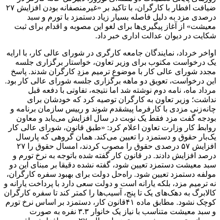
ضیافت افطار با کارگران، با تاکید بر «غیرمنصفانه بودن افزایش ۲۷
درصدی مزد به دلیل فاصله بسیار زیاد دستمزد با تورم و سبد
معیشت» از آغاز پیگیری‌ها برای لغو این مصوبه و اقدام برای ثبت
شکایت در دیوان عدالت اداری خبر داد.
اواخر خرداد، نمایندگان جامعه کارگری در شورای عالی کار، با ارایه
یک درخواست مکتوب برای وزیر تعاون، خواستار برگزاری جلسه
مجدد شورای عالی کار با موضوع ترمیم مزدِ کارگران شدند. پاسخ
این درخواست، تعویق دو ماهه برگزاری جلسه شورای عالی کار بود.
مرداد ماه، نامه دوم نوشته شد اما نتیجه، تفاوتی با دفعه قبل
نداشت؛ وزیر تعاون به کارگران توصیه کرد که خودشان برای
چانه‌زنی مزدی با کارفرما پیشقدم شوند و رییس سازمان برنامه و
بودجه گفت مزد فقط یک نوبت در سال افزایش می‌یابد و معاون
روابط کار وزارت تعاون اعلام کرد: «طبق قانون، شورای عالی کار
یک‌بار حقوق و دستمزد را تعیین می‌کند. همان گروهی که پارسال
افزایش ۵۷ درصدی حقوق را مصوب کردند، امسال حقوق را ۲۷
درصد افزایش دادند. در قانون کار گفته شده باتوجه به نرخ تورم و
سبد معیشت دستمزد تعیین شود، گفته نشده دقیقا بر مبنای این دو
مولفه دستمزد تعیین شود. راه‌حل دولت برای بهبود سفره کارگران،
نه ترمیم مزد، بلکه یارانه است و دولت سعی دارد با پرداخت یارانه و
کالابرگ به دهک‌های یک‌ تا پنج، آسیب‌ها را کمتر کند تا سفره کارگران
کوچک‌ نشود. مطابق ماده ۴۱قانون کار، دستمزد بر اساس نرخ تورم
و سبد معیشت متناسب با نیاز یک خانوار ۳.۳ نفره به صورت