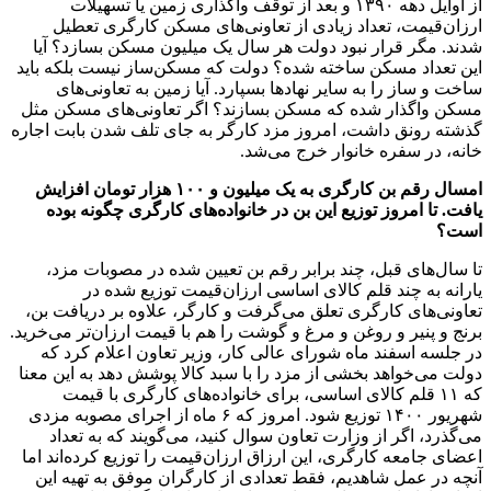
از اوایل دهه ۱۳۹۰ و بعد از توقف واگذاری زمین یا تسهیلات
ارزان‌قیمت، تعداد زیادی از تعاونی‌های مسکن کارگری تعطیل
شدند. مگر قرار نبود دولت هر سال یک میلیون مسکن بسازد؟ آیا
این تعداد مسکن ساخته شده؟ دولت که مسکن‌ساز نیست بلکه باید
ساخت و ساز را به سایر نهادها بسپارد. آیا زمین به تعاونی‌های
مسکن واگذار شده که مسکن بسازند؟ اگر تعاونی‌های مسکن مثل
گذشته رونق داشت، امروز مزد کارگر به جای تلف شدن بابت اجاره
خانه، در سفره خانوار خرج می‌شد.
امسال رقم بن کارگری به یک میلیون و ۱۰۰ هزار تومان افزایش
یافت. تا امروز توزیع این بن در خانواده‌های کارگری چگونه بوده
است؟
تا سال‌های قبل، چند برابر رقم بن تعیین شده در مصوبات مزد،
یارانه به چند قلم کالای اساسی ارزان‌قیمت توزیع شده در
تعاونی‌های کارگری تعلق می‌گرفت و کارگر، علاوه بر دریافت بن،
برنج و پنیر و روغن و مرغ و گوشت را هم با قیمت ارزان‌تر می‌خرید.
در جلسه اسفند ماه شورای عالی کار، وزیر تعاون اعلام کرد که
دولت می‌خواهد بخشی از مزد را با سبد کالا پوشش دهد به این معنا
که ۱۱ قلم کالای اساسی، برای خانواده‌های کارگری با قیمت
شهریور ۱۴۰۰ توزیع شود. امروز که ۶ ماه از اجرای مصوبه مزدی
می‌گذرد، اگر از وزارت تعاون سوال کنید، می‌گویند که به تعداد
اعضای جامعه کارگری، این ارزاق ارزان‌قیمت را توزیع کرده‌اند اما
آنچه در عمل شاهدیم، فقط تعدادی از کارگران موفق به تهیه این