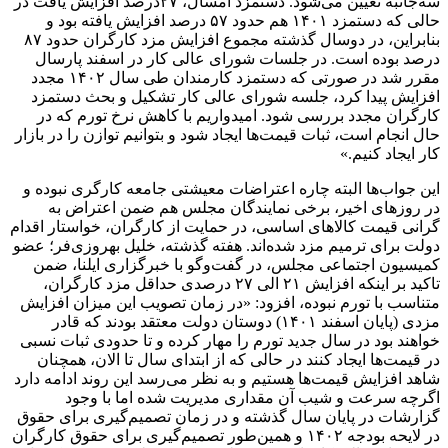
سه‌جانبه تعیین می‌شود. دستمزد امسال، ۲۷درصد افزایش یافت در
حالی که دستمزد ۱۴۰۱ هم حدود ۵۷ درصد افزایش یافته بود و
بنابراین، در دوسال گذشته مجموع افزایش مزد کارگران حدود ۸۷
درصد بوده است. در جلسات شورای عالی کار در اسفند پارسال
مقرر شد در صورتی که دستمزد کارمندان طی سال ۱۴۰۲ مجدد
افزایش پیدا کرد، جلسه شورای عالی کار تشکیل و بحث دستمزد
کارگران مجدد بررسی شود. امیدواریم با کاهش نرخ تورم که در
حال انجام است، ثبات قیمت‌ها ایجاد شود و بتوانیم توازن را در بازار
کار ایجاد کنیم.»
این جواب‌ها البته چاره اعتراضات معیشتی جامعه کارگری نبوده و
در روزهای اخیر، برخی نمایندگان مجلس هم ضمن اعتراض به
گرانی قیمت کالاهای اساسی، در حمایت از کارگران، خواستار اقدام
دولت برای ترمیم مزد شده‌اند. هفته گذشته، خلیل بهروزی‌فر؛ عضو
کمیسیون اجتماعی مجلس، در گفت‌وگو با خبرگزاری ایلنا، ضمن
تاکید بر اینکه افزایش ۲۱ الی ۲۷ درصدی حداقل مزد کارگران،
متناسب با تورم نبوده، افزود: «در زمان تصویب این میزان افزایش
مزدی (پایان اسفند ۱۴۰۱) دوستان دولت معتقد بودند که قادر
خواهند بود در سال جدید تورم را مهار کرده و تا حدودی ثبات نسبی
در قیمت‌ها ایجاد کنند در حالی که از ابتدای سال تا الان، همچنان
شاهد افزایش قیمت‌ها هستیم و به نظر می‌رسد این روند ادامه دارد
اگرچه سرعت و شیب آن مقداری مدیریت شده اما با وجود
گزارشات در پایان سال گذشته و در زمان تصمیم‌گیری برای حقوق
در لایحه بودجه ۱۴۰۲ و همین‌طور تصمیم‌گیری برای حقوق کارگران