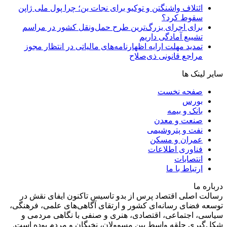
ائتلاف واشنگتن و توکیو برای نجات ین؛ چرا پول ملی ژاپن
سقوط کرد؟
برای اجرای بزرگ‌ترین طرح حمل‌ونقل کشور در مراسم
تشییع آمادگی داریم
تمدید مهلت ارایه اظهارنامه‌های مالیاتی در انتظار مجوز
مراجع قانونی ذی‌‏صلاح
سایر لینک ها
صفحه نخست
بورس
بانک و بیمه
صنعت و معدن
نفت و پتروشیمی
عمران و مسکن
فناوری اطلاعات
انتصابات
ارتباط با ما
درباره ما
رسالت اصلی اقتصاد پرس از بدو تاسیس تاکنون ایفای نقش در
توسعه فضای رسانه‌ای کشور و ارتقای آگاهی‌های علمی، فرهنگی،
سیاسی، اجتماعی، اقتصادی، هنری و صنفی با نگاهی مردمی و
شکل‌گیری حلقه واسط بین مسوولان، نخبگان و مردم بوده است.