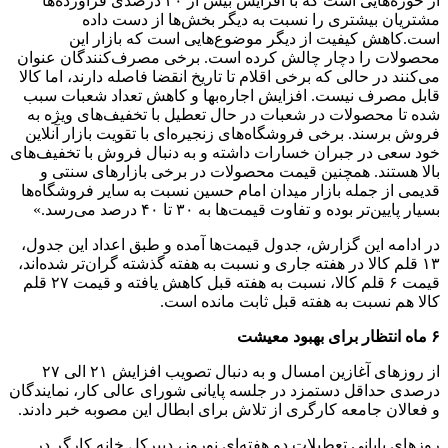
از حوزه‌هایی است که با افزایش بیش از ۳۰ درصدی فرآورده‌ها
مشتریان بیشتری را نسبت به دیگر بخش‌ها از دست داده
است.کاهش کیفیت از دیگر موضوع‌هایی است که بازار این
محصولات را دچار چالش کرده است. برخی مصرف‌کنندگان عنوان
می‌کنند در حالی که برخی اقلام تا تاریخ انقضا فاصله دارند، اما کالا
قابل مصرف نیست. افزایش اجاره‌بها و کاهش تعداد شعبات سبب
شده تا محصولات در شعبات در حال تعطیل با تخفیف‌های ویژه به
فروش برسند. برخی فروشگاه‌های زنجیره‌ای با تقویت بازار آنلاین
خود سعی در جبران خسارات داشته و به دنبال فروش با تخفیف‌های
بالا هستند. همچنین قیمت محصولات در برخی بازارهای سنتی و
قدیمی از جمله بازار میدان امام حسین نسبت به سایر فروشگاه‌ها
بسیار پایین‌تر بوده و تفاوت قیمت‌ها به ۳۰ تا ۴۰ درصد می‌رسد.»
در ادامه این گزارش، جدول قیمت‌ها آمده و طبق اعداد این جدول،
۱۳ قلم کالا در هفته جاری و نسبت به هفته گذشته گران‌تر شده‌اند،
قیمت ۶ قلم کالا، نسبت به هفته قبل کاهش یافته و قیمت ۲۷ قلم
کالا هم نسبت به هفته قبل ثابت مانده است.
۶ ماه انتظار برای بهبود معیشت
از روزهای آغازین امسال و به دنبال تصویب افزایش ۲۱ الی ۲۷
درصدی حداقل دستمزد در جلسه پایانی شورای عالی کار، نمایندگان
و فعالان جامعه کارگری از تلاش برای ابطال این مصوبه خبر دادند.
روزهای پایانی تعطیلات دو هفته‌ای نوروز، دبیرکل خانه کارگر در