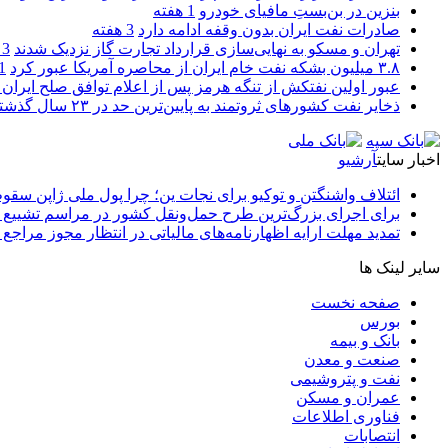
بنزین در بن‌بستِ مافیای خودرو
1 هفته
صادرات نفت ایران بدون وقفه ادامه دارد
3 هفته
تهران و مسکو به نهایی‌سازی قرارداد تجارت گاز نزدیک شدند
3 هفته
۳.۸ میلیون بشکه نفت خام ایران از محاصره آمریکا عبور کرد
1 ما
عبور اولین نفتکش از تنگه هرمز پس از اعلام توافق صلح ایران و
ذخایر نفت کشورهای ثروتمند به پایین‌ترین حد در ۲۳ سال گذشته رسید
اخبار سایت
آرشیو
ائتلاف واشنگتن و توکیو برای نجات ین؛ چرا پول ملی ژاپن سقو
برای اجرای بزرگ‌ترین طرح حمل‌ونقل کشور در مراسم تشییع آ
تمدید مهلت ارایه اظهارنامه‌های مالیاتی در انتظار مجوز مراجع 
سایر لینک ها
صفحه نخست
بورس
بانک و بیمه
صنعت و معدن
نفت و پتروشیمی
عمران و مسکن
فناوری اطلاعات
انتصابات