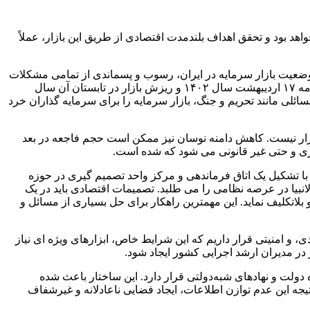
 بود و تحقق اهداف بلندمدت اقتصادی از طریق این بازار، عملاً
 به خصوص بعد از جنگ تحمیلی ۱۲ روزه، باید اذعان کرد که وضعیت بازار سرمایه در ایران، رسوب و پسماندی از تمامی مشکلات
و چالش های حکمرانی است. ریزش بازار در مرداد ۱۳۹۹ معلول دو عامل توأم تنگ شدن فشار تحریم و بدرفتاری مالی دولت بود. ماجرای نامه ۱۷ اردیبهشت سال ۱۴۰۲ و ریزش بازار در تابستان آن سال
ائلی مانند تحریم و جنگ، بازار سرمایه را برای سرمایه گذاران خرد
ن بازار نیست. کاهش دامنه نوسان نیز ممکن است حجم فاجعه در بعد
وازی و حتی غیر قانونی می شود که شده است.
 با تشکیل یک اتاق فرماندهی و مرکز واحد تصمیم گیری در حوزه
نبیا در عرصه نظامی را می طلبد. تصمیمات اقتصادی باید در یک
بلاتکلیف نماید. این مهمترین راهکار برای حل بسیاری از مسائل و
و امنیتی قرار داریم که این شرایط خاص، ابزارهای ویژه ای نیاز
 در مدیران ارشد اجرایی کشور ایجاد شود.
ولت و نهادهای شبه‌دولتی قرار دارد. این ساختار باعث شده
یجه این عدم توازن اطلاعات، ایجاد فضایی ناعادلانه و غیرشفاف