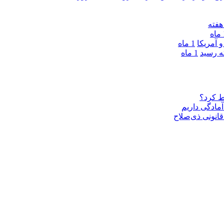
ه
 آمریکا
1 ماه
1 ماه
ط کرد؟
مادگی داریم
قانونی ذی‌‏صلاح