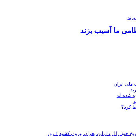
امی ما آسیب بزند
ند
 شده اند
د
ط کرد؟
ریخ خود را از دل این بحران بیرون کشید
1 روز