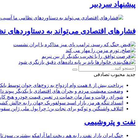
پیشنهاد سردبیر
فشارهای اقتصادی می‌تواند به دستاوردهای نظ
جدید
محبوب
تصادفی
پرداخت بیش از ۸ همت وام ازدواج به زوج‌های جوان توسط بانک ملی ایران
وضعیت معیشت مردم و بحران های اقتصادی با یکدیگر پیوند دار
شورای رقابت و سازمان حمایت در تعیین قیمت خودرو هیچ کاره
انسداد تنگه هرمز، بازار اسید سولفوریک جهان را به چالش کشی
ائتلاف واشنگتن و توکیو برای نجات ین؛ چرا پول ملی ژاپن سقو
نفت و پتروشیمی
جنگ ایران بازار نفت را به هم ریخت اما آرامکو بیشترین سود تا