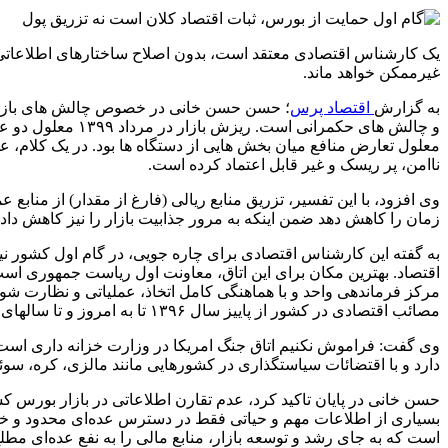
یک کارشناس اقتصادی معتقد است، بدون اصلاح ساختارهای اطلاعاتی و 
غیرممکن خواهد ماند.
به گزارش
اقتصاد پرس
معلول تعارض منافع میان بخش هایی از دستگاه ها بود. در یک کلام، ع
ناامن، پر ریسک و غیر قابل اعتماد کرده است.
وی افزود، با این تفسیر، تزریق منابع ریالی (فارغ از مقدار) از مناب
زمان را کاهش دهد ضمن اینکه به مرور جذابیت بازار را نیز کاهش داد
به گفته این کارشناس اقتصادی برای چاره جویی، در گام اول کشور نی
اقتصاد. بهترین مکان برای این اتاق، معاونت اول ریاست جمهوری است
مرکز فرماندهی واحد و با هماهنگی کامل اتخاذ، عملیاتی و نظارت شوند
مصائب اقتصادی در کشور از پاییز سال ۱۳۹۶ تا به امروز و تا سالهای آتی است.
وی گفت: فراموش نکنیم اتاق جنگ امریکا در وزارت خزانه داری است. 
دارد و با اقتضائات سیاستگذاری در کشورهایی مانند مالزی، کره، سوئی
حسن خانی در پایان تاکید کرد، عدم تقارن اطلاعاتی در بازار بورس
بسیاری از اطلاعات مهم و حیاتی فقط در دسترس عده‌ای محدود و خاص ب
است که به جای رشد و توسعه بازار، منابع مالی را به نفع عده‌ای مط