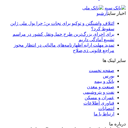
اخبار سایت
آرشیو
ائتلاف واشنگتن و توکیو برای نجات ین؛ چرا پول ملی ژاپن
سقوط کرد؟
برای اجرای بزرگ‌ترین طرح حمل‌ونقل کشور در مراسم
تشییع آمادگی داریم
تمدید مهلت ارایه اظهارنامه‌های مالیاتی در انتظار مجوز
مراجع قانونی ذی‌‏صلاح
سایر لینک ها
صفحه نخست
بورس
بانک و بیمه
صنعت و معدن
نفت و پتروشیمی
عمران و مسکن
فناوری اطلاعات
انتصابات
ارتباط با ما
درباره ما