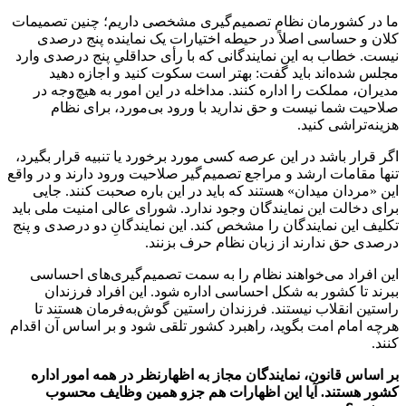
ما در کشورمان نظام تصمیم‌گیری مشخصی داریم؛ چنین تصمیمات
کلان و حساسی اصلاً در حیطه اختیارات یک نماینده پنج درصدی
نیست. خطاب به این نمایندگانی که با رأی حداقلیِ پنج درصدی وارد
مجلس شده‌اند باید گفت: بهتر است سکوت کنید و اجازه دهید
مدیران، مملکت را اداره کنند. مداخله در این امور به هیچ‌وجه در
صلاحیت شما نیست و حق ندارید با ورود بی‌مورد، برای نظام
هزینه‌تراشی کنید.
اگر قرار باشد در این عرصه کسی مورد برخورد یا تنبیه قرار بگیرد،
تنها مقامات ارشد و مراجع تصمیم‌گیر صلاحیت ورود دارند و در واقع
این «مردان میدان» هستند که باید در این باره صحبت کنند. جایی
برای دخالت این نمایندگان وجود ندارد. شورای عالی امنیت ملی باید
تکلیف این نمایندگان را مشخص کند. این نمایندگانِ دو درصدی و پنج
درصدی حق ندارند از زبان نظام حرف بزنند.
این افراد می‌خواهند نظام را به سمت تصمیم‌گیری‌های احساسی
ببرند تا کشور به شکل احساسی اداره شود. این افراد فرزندان
راستین انقلاب نیستند. فرزندان راستین گوش‌به‌فرمان هستند تا
هرچه امام امت بگوید، راهبرد کشور تلقی شود و بر اساس آن اقدام
کنند.
بر اساس قانون، نمایندگان مجاز به اظهارنظر در همه امور اداره
کشور هستند. آیا این اظهارات هم جزو همین وظایف محسوب