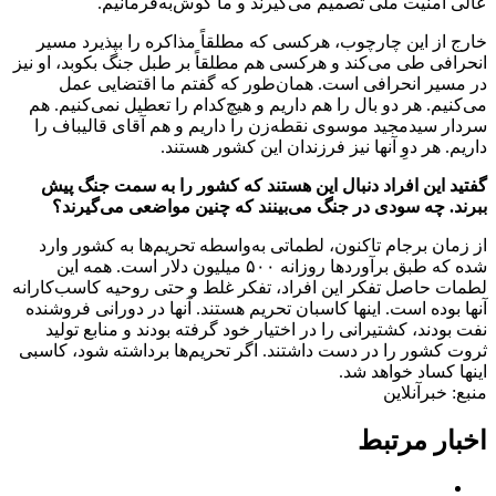
عالی امنیت ملی تصمیم می‌گیرند و ما گوش‌به‌فرمانیم.
خارج از این چارچوب، هرکسی که مطلقاً مذاکره را بپذیرد مسیر
انحرافی طی می‌کند و هرکسی هم مطلقاً بر طبل جنگ بکوبد، او نیز
در مسیر انحرافی است. همان‌طور که گفتم ما اقتضایی عمل
می‌کنیم. هر دو بال را هم داریم و هیچ‌کدام را تعطیل نمی‌کنیم. هم
سردار سیدمجید موسوی نقطه‌زن را داریم و هم آقای قالیباف را
داریم. هر دوِ آنها نیز فرزندان این کشور هستند.
گفتید این افراد دنبال این هستند که کشور را به سمت جنگ پیش
ببرند. چه سودی در جنگ می‌بینند که چنین مواضعی می‌گیرند؟
از زمان برجام تاکنون، لطماتی به‌واسطه تحریم‌ها به کشور وارد
شده که طبق برآورد‌ها روزانه ۵۰۰ میلیون دلار است. همه این
لطمات حاصل تفکر این افراد، تفکر غلط و حتی روحیه کاسب‌کارانه
آنها بوده است. اینها کاسبان تحریم هستند. آنها در دورانی فروشنده
نفت بودند، کشتیرانی را در اختیار خود گرفته بودند و منابع تولید
ثروت کشور را در دست داشتند. اگر تحریم‌ها برداشته شود، کاسبی
اینها کساد خواهد شد.
منبع: خبرآنلاین
اخبار مرتبط