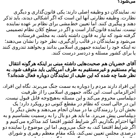
می‌شود؟
نه. نمایندگان دو وظیفه اصلی دارند: یکی قانون‌گذاری و دیگری
نظارت. وظیفه نظارتی آنها این است که اگر اشکالی دیدند، باید تذکر
دهند و پیگیری کنند. اما تعیین خط‌مشی برای نظام بر عهده نماینده
نیست. نماینده قانون‌گذار است و اگر در سطح کلان نظام تصمیمی
گرفته شود که نیاز به قانون داشته باشد، به مجلس فرستاده
می‌شود و نمایندگان در قالب رأی‌گیری، نظر خود را نشان می‌دهند؛
نه اینکه خود را نماینده جمهوری اسلامی بدانند و بخواهند تندروی کنند
یا برای کشور مسئله و دردسر درست کنند.
آقای خضریان هم صحبت‌هایی داشته مبنی بر اینکه هرگونه انتقال
پیام مستقیم و غیرمستقیم به طرف آمریکایی باید متوقف شود. به
نظر شما چه شده که این طیف از نمایندگان دوباره فعال شده‌اند؟
این افراد دارند مردم را دوباره به سمت جنگ می‌برند. نگاه این افراد،
آخرالزمانی است. این نگاه، جمهوری اسلامی را از ظرفیت
دیپلماسی محروم می‌کند و این مسئله به‌هیچ‌وجه قابل قبول نیست.
این در حالی است که نظام در مقطع کنونی دو رویکرد دارد؛ یک
بخش آن را رزمندگان ما در میدان انجام می‌دهند و بخش دیگر را
دیپلماسی پیش می‌برد. ما باید هر دو بال را به رسمیت بشناسیم و به
آنها احترام بگذاریم. اگر شرایط کشور اقتضا کند مذاکره می‌کنیم و
اگر شرایط اقتضا کند، به جنگ می‌رویم. اما این موضوع را نماینده دو
درصدی مجلس تعیین نمی‌کند، بلکه مقام معظم رهبری و شورای