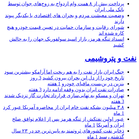
پرداخت بیش از ۸ همت وام ازدواج به زوج‌های جوان توسط
بانک ملی ایران
وضعیت معیشت مردم و بحران های اقتصادی با یکدیگر پیوند
دارند
شورای رقابت و سازمان حمایت در تعیین قیمت خودرو هیچ
کاره شده اند
انسداد تنگه هرمز، بازار اسید سولفوریک جهان را به چالش
کشید
نفت و پتروشیمی
جنگ ایران بازار نفت را به هم ریخت اما آرامکو بیشترین سود
تاریخ خود را از دل این بحران بیرون کشید
3 روز
بنزین در بن‌بستِ مافیای خودرو
1 هفته
صادرات نفت ایران بدون وقفه ادامه دارد
3 هفته
تهران و مسکو به نهایی‌سازی قرارداد تجارت گاز نزدیک شدند
3 هفته
۳.۸ میلیون بشکه نفت خام ایران از محاصره آمریکا عبور کرد
1 ماه
عبور اولین نفتکش از تنگه هرمز پس از اعلام توافق صلح
ایران و آمریکا
1 ماه
ذخایر نفت کشورهای ثروتمند به پایین‌ترین حد در ۲۳ سال
گذشته رسید
1 ماه