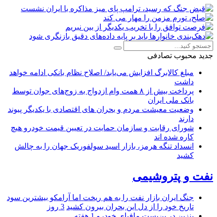
جدید
محبوب
تصادفی
مبلغ کالابرگ افزایش می‌یابد/ اصلاح نظام بانکی ادامه خواهد
داشت
پرداخت بیش از ۸ همت وام ازدواج به زوج‌های جوان توسط
بانک ملی ایران
وضعیت معیشت مردم و بحران های اقتصادی با یکدیگر پیوند
دارند
شورای رقابت و سازمان حمایت در تعیین قیمت خودرو هیچ
کاره شده اند
انسداد تنگه هرمز، بازار اسید سولفوریک جهان را به چالش
کشید
نفت و پتروشیمی
جنگ ایران بازار نفت را به هم ریخت اما آرامکو بیشترین سود
تاریخ خود را از دل این بحران بیرون کشید
3 روز
بنزین در بن‌بستِ مافیای خودرو
1 هفته