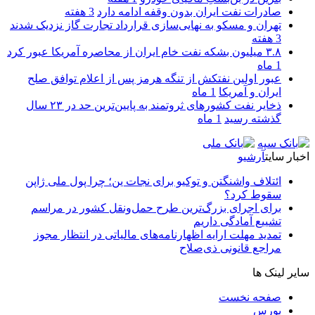
صادرات نفت ایران بدون وقفه ادامه دارد
3 هفته
تهران و مسکو به نهایی‌سازی قرارداد تجارت گاز نزدیک شدند
3 هفته
۳.۸ میلیون بشکه نفت خام ایران از محاصره آمریکا عبور کرد
1 ماه
عبور اولین نفتکش از تنگه هرمز پس از اعلام توافق صلح
ایران و آمریکا
1 ماه
ذخایر نفت کشورهای ثروتمند به پایین‌ترین حد در ۲۳ سال
گذشته رسید
1 ماه
اخبار سایت
آرشیو
ائتلاف واشنگتن و توکیو برای نجات ین؛ چرا پول ملی ژاپن
سقوط کرد؟
برای اجرای بزرگ‌ترین طرح حمل‌ونقل کشور در مراسم
تشییع آمادگی داریم
تمدید مهلت ارایه اظهارنامه‌های مالیاتی در انتظار مجوز
مراجع قانونی ذی‌‏صلاح
سایر لینک ها
صفحه نخست
بورس