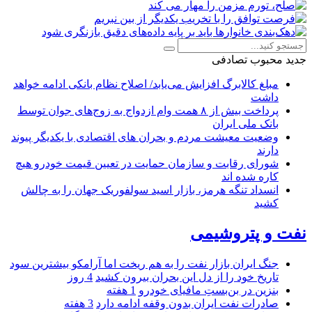
جدید
محبوب
تصادفی
مبلغ کالابرگ افزایش می‌یابد/ اصلاح نظام بانکی ادامه خواهد
داشت
پرداخت بیش از ۸ همت وام ازدواج به زوج‌های جوان توسط
بانک ملی ایران
وضعیت معیشت مردم و بحران های اقتصادی با یکدیگر پیوند
دارند
شورای رقابت و سازمان حمایت در تعیین قیمت خودرو هیچ
کاره شده اند
انسداد تنگه هرمز، بازار اسید سولفوریک جهان را به چالش
کشید
نفت و پتروشیمی
جنگ ایران بازار نفت را به هم ریخت اما آرامکو بیشترین سود
تاریخ خود را از دل این بحران بیرون کشید
4 روز
بنزین در بن‌بستِ مافیای خودرو
1 هفته
صادرات نفت ایران بدون وقفه ادامه دارد
3 هفته