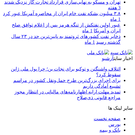
تهران و مسکو به نهایی‌سازی قرارداد تجارت گاز نزدیک شدند
3 هفته
۳.۸ میلیون بشکه نفت خام ایران از محاصره آمریکا عبور کرد
1 ماه
عبور اولین نفتکش از تنگه هرمز پس از اعلام توافق صلح
ایران و آمریکا
1 ماه
ذخایر نفت کشورهای ثروتمند به پایین‌ترین حد در ۲۳ سال
گذشته رسید
1 ماه
اخبار سایت
آرشیو
ائتلاف واشنگتن و توکیو برای نجات ین؛ چرا پول ملی ژاپن
سقوط کرد؟
برای اجرای بزرگ‌ترین طرح حمل‌ونقل کشور در مراسم
تشییع آمادگی داریم
تمدید مهلت ارایه اظهارنامه‌های مالیاتی در انتظار مجوز
مراجع قانونی ذی‌‏صلاح
سایر لینک ها
صفحه نخست
بورس
بانک و بیمه