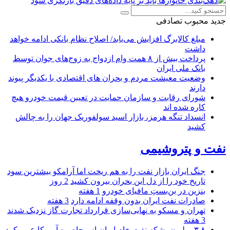
جدید
محبوب
تصادفی
مبلغ کالابرگ افزایش می‌یابد/ اصلاح نظام بانکی ادامه خواهد
داشت
پرداخت بیش از ۸ همت وام ازدواج به زوج‌های جوان توسط
بانک ملی ایران
وضعیت معیشت مردم و بحران های اقتصادی با یکدیگر پیوند
دارند
شورای رقابت و سازمان حمایت در تعیین قیمت خودرو هیچ
کاره شده اند
انسداد تنگه هرمز، بازار اسید سولفوریک جهان را به چالش
کشید
نفت و پتروشیمی
جنگ ایران بازار نفت را به هم ریخت اما آرامکو بیشترین سود
تاریخ خود را از دل این بحران بیرون کشید
2 روز
بنزین در بن‌بستِ مافیای خودرو
1 هفته
صادرات نفت ایران بدون وقفه ادامه دارد
3 هفته
تهران و مسکو به نهایی‌سازی قرارداد تجارت گاز نزدیک شدند
3 هفته
۳.۸ میلیون بشکه نفت خام ایران از محاصره آمریکا عبور کرد