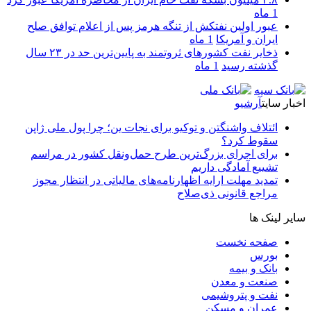
1 ماه
عبور اولین نفتکش از تنگه هرمز پس از اعلام توافق صلح
ایران و آمریکا
1 ماه
ذخایر نفت کشورهای ثروتمند به پایین‌ترین حد در ۲۳ سال
گذشته رسید
1 ماه
اخبار سایت
آرشیو
ائتلاف واشنگتن و توکیو برای نجات ین؛ چرا پول ملی ژاپن
سقوط کرد؟
برای اجرای بزرگ‌ترین طرح حمل‌ونقل کشور در مراسم
تشییع آمادگی داریم
تمدید مهلت ارایه اظهارنامه‌های مالیاتی در انتظار مجوز
مراجع قانونی ذی‌‏صلاح
سایر لینک ها
صفحه نخست
بورس
بانک و بیمه
صنعت و معدن
نفت و پتروشیمی
عمران و مسکن