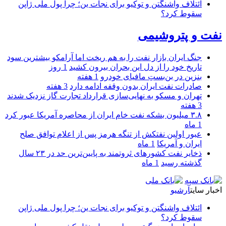
ائتلاف واشنگتن و توکیو برای نجات ین؛ چرا پول ملی ژاپن
سقوط کرد؟
نفت و پتروشیمی
جنگ ایران بازار نفت را به هم ریخت اما آرامکو بیشترین سود
تاریخ خود را از دل این بحران بیرون کشید
1 روز
بنزین در بن‌بستِ مافیای خودرو
1 هفته
صادرات نفت ایران بدون وقفه ادامه دارد
3 هفته
تهران و مسکو به نهایی‌سازی قرارداد تجارت گاز نزدیک شدند
3 هفته
۳.۸ میلیون بشکه نفت خام ایران از محاصره آمریکا عبور کرد
1 ماه
عبور اولین نفتکش از تنگه هرمز پس از اعلام توافق صلح
ایران و آمریکا
1 ماه
ذخایر نفت کشورهای ثروتمند به پایین‌ترین حد در ۲۳ سال
گذشته رسید
1 ماه
اخبار سایت
آرشیو
ائتلاف واشنگتن و توکیو برای نجات ین؛ چرا پول ملی ژاپن
سقوط کرد؟