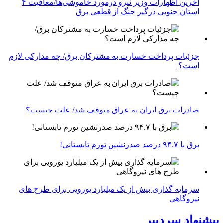
آخرین اظهارات وزیر نیرو درمورد خاموشی‌ها/معافیت ۴
استان جنوبی درگیر جنگ از قطعی برق
جزئیات پرداخت خسارت به مشترکان برق/ چه مدارکی لازم
است؟
صادرات برق ایران به عراق متوقف شد/ علت چیست؟
برق با ۹۴.۷ درصد صدرنشین تورم تابستانی!
سرمایه گذاری بیش از یک میلیارد یورویی برای طرح های
نیروگاهی
پیشنهاد سردبیر