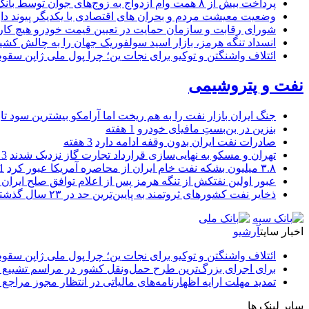
پرداخت بیش از ۸ همت وام ازدواج به زوج‌های جوان توسط بانک ملی ایران
وضعیت معیشت مردم و بحران های اقتصادی با یکدیگر پیوند دار
شورای رقابت و سازمان حمایت در تعیین قیمت خودرو هیچ کاره
انسداد تنگه هرمز، بازار اسید سولفوریک جهان را به چالش کشی
ائتلاف واشنگتن و توکیو برای نجات ین؛ چرا پول ملی ژاپن سقو
نفت و پتروشیمی
جنگ ایران بازار نفت را به هم ریخت اما آرامکو بیشترین سود تا
بنزین در بن‌بستِ مافیای خودرو
1 هفته
صادرات نفت ایران بدون وقفه ادامه دارد
3 هفته
تهران و مسکو به نهایی‌سازی قرارداد تجارت گاز نزدیک شدند
3 هفته
۳.۸ میلیون بشکه نفت خام ایران از محاصره آمریکا عبور کرد
1 ما
عبور اولین نفتکش از تنگه هرمز پس از اعلام توافق صلح ایران و
ذخایر نفت کشورهای ثروتمند به پایین‌ترین حد در ۲۳ سال گذشته رسید
اخبار سایت
آرشیو
ائتلاف واشنگتن و توکیو برای نجات ین؛ چرا پول ملی ژاپن سقو
برای اجرای بزرگ‌ترین طرح حمل‌ونقل کشور در مراسم تشییع آ
تمدید مهلت ارایه اظهارنامه‌های مالیاتی در انتظار مجوز مراجع 
سایر لینک ها