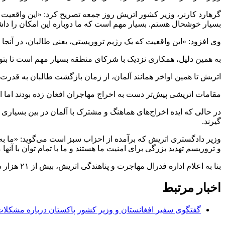
گرهارد کارنر، وزیر کشور اتریش روز جمعه تصریح کرد: «این واقعیت ک
بسیار خوشحال هستم. بسیار مهم است که ما دوباره این امکان را داشته ب
وی افزود: «این واقعیت که یک رژیم تروریستی، یعنی طالبان، در آنجا 
به همین دلیل، همکاری نزدیک با شرکای منطقه بسیار مهم است تا بتوانیم 
اتریش تا همین اواخر همانند آلمان، از زمان بازگشت طالبان به قدرت در سال ۲۰۲۱، فردی را مستقیماً به افغانستان اخ
مقامات اتریشی پیش‌تر دست به اخراج مهاجران افغان زده بودند اما ا
در حالی که ایده اخراج‌های هماهنگ و مشترک با آلمان در بین بسیاری 
گیرند.
وزیر دادگستری اتریش که برآمده از احزاب سبز است می‌گوید: «ما به ع
و تروریسم تهدید بزرگی برای امنیت ما هستند و ما با تمام توان با آنها
بنا به اعلام اداره فدرال مهاجرت و پناهندگی اتریش، بیش از ۲۱ هزار سوری و حدود ۹ هزار تبعه افغان در سال ۲۰۲۳ برای پناهندگی به این کشور درخواست داده‌اند.
اخبار مرتبط
گفتگوی سفیر افغانستان و وزیر کشور پاکستان درباره مشکلات