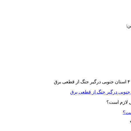
ن:
ست؟