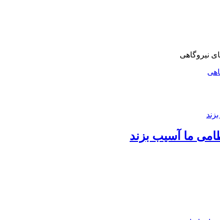
اهی
امی ما آسیب بزند