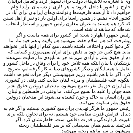
وی با اشاره به تلاش‌های دولت برای تسهیل تردد و تعامل ایرانیان
خارج از کشور با داخل افزود: ما هر کاری از دستمان برآید انجام
خواهیم داد تا از همه ظرفیت‌ها و توانمندی‌های ایرانیان برای آبادانی
کشور انجام دهیم. در همین راستا برای اولین بار دو نفر از اهل تسنن
که کرد هم هستند به عنوان معاون رئیس جمهور و استاندار انتخاب
شده‌اند که سابقه نداشته است.
رئیس جمهور اظهار داشت: این کشور برای همه ماست و اگر
پیشرفت کند هم اسلام حفظ می‌شود هم ولایت و هم خود ما، اما
اگر دعوا کنیم و اختلاف داشته باشیم، هیچ کدام از اینها باقی نخواهند
ماند. هیچ کس جز خود ما دلش برای ایران نمی‌سوزد و کسانی که
دم از حقوق بشر و آزادی می‌زنند جز به نابودی ما رضایت نمی‌دهند.
پزشکیان با بیان اینکه همه تلاش خود را برای وفاق در داخل کشور و
تعامل با همسایگان و دیگر کشور‌های دنیا به کار گرفته‌ایم، تصریح
کرد: اگر ما با هم باشیم رژیم صهیونیستی دیگر جرات نخواهد داشت
اینگونه علیه فلسطینیان و مردم لبنان جنایت کند. وقتی در کشوری
مثل ایران حق یک نفر تضییع می‌شود، مدعیان دروغین حقوق بشر
همه جهان را علیه ما بسیج می‌کنند، اما وقتی در فلسطین و لبنان
هزاران انسان به خاک و خون کشیده می‌شوند این مدعیان دروغین
حقوق بشر سکوت می‌کنند.
رئیس جمهور ما هرگز تهدیدی برای هیچ کشوری نیستیم و اگر هم به
دنبال افزایش قدرت نظامی خود هستیم، نه برای تجاوز، بلکه برای
تقویت بازدارندگی و قدرت دفاعی است، خاطرنشان کرد: اگر
قدرتمند نباشیم همان بمب‌هایی که بر سر فلسطینیان ریخته
می‌شود، بر سر ما هم ریخته می‌شود.