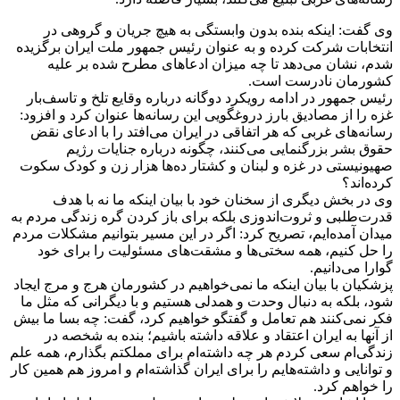
وی گفت: اینکه بنده بدون وابستگی به هیچ جریان و گروهی در
انتخابات شرکت کرده و به عنوان رئیس جمهور ملت ایران برگزیده
شدم، نشان می‌دهد تا چه میزان ادعا‌های مطرح شده بر علیه
کشورمان نادرست است.
رئیس جمهور در ادامه رویکرد دوگانه درباره وقایع تلخ و تاسف‌بار
غزه را از مصادیق بارز دروغگویی این رسانه‌ها عنوان کرد و افزود:
رسانه‌های غربی که هر اتفاقی در ایران می‌افتد را با ادعای نقض
حقوق بشر بزرگنمایی می‌کنند، چگونه درباره جنایات رژیم
صهیونیستی در غزه و لبنان و کشتار ده‌ها هزار زن و کودک سکوت
کرده‌اند؟
وی در بخش دیگری از سخنان خود با بیان اینکه ما نه با هدف
قدرت‌طلبی و ثروت‌اندوزی بلکه برای باز کردن گره زندگی مردم به
میدان آمده‌ایم، تصریح کرد: اگر در این مسیر بتوانیم مشکلات مردم
را حل کنیم، همه سختی‌ها و مشقت‌های مسئولیت را برای خود
گوارا می‌دانیم.
پزشکیان با بیان اینکه ما نمی‌خواهیم در کشورمان هرج و مرج ایجاد
شود، بلکه به دنبال وحدت و همدلی هستیم و با دیگرانی که مثل ما
فکر نمی‌کنند هم تعامل و گفتگو خواهیم کرد، گفت: چه بسا ما بیش
از آنها به ایران اعتقاد و علاقه داشته باشیم؛ بنده به شخصه در
زندگی‌ام سعی کردم هر چه داشته‌ام برای مملکتم بگذارم، همه علم
و توانایی و داشته‌هایم را برای ایران گذاشته‌ام و امروز هم همین کار
را خواهم کرد.