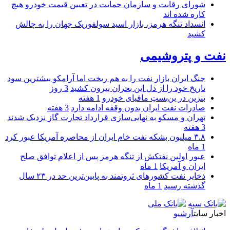
شورای رقابت و سازمان حمایت در تعیین قیمت خودرو هیچ
کاره شده اند
انسداد تنگه هرمز، بازار اسید سولفوریک جهان را به چالش
کشید
نفت و پتروشیمی
جنگ ایران بازار نفت را به هم ریخت اما آرامکو بیشترین سود
تاریخ خود را از دل این بحران بیرون کشید
3 روز
بنزین در بن‌بستِ مافیای خودرو
1 هفته
صادرات نفت ایران بدون وقفه ادامه دارد
3 هفته
تهران و مسکو به نهایی‌سازی قرارداد تجارت گاز نزدیک شدند
3 هفته
۳.۸ میلیون بشکه نفت خام ایران از محاصره آمریکا عبور کرد
1 ماه
عبور اولین نفتکش از تنگه هرمز پس از اعلام توافق صلح
ایران و آمریکا
1 ماه
ذخایر نفت کشورهای ثروتمند به پایین‌ترین حد در ۲۳ سال
گذشته رسید
1 ماه
اخبار سایت
آرشیو