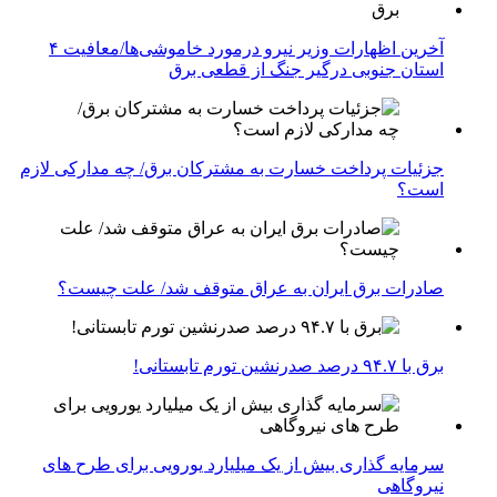
آخرین اظهارات وزیر نیرو درمورد خاموشی‌ها/معافیت ۴
استان جنوبی درگیر جنگ از قطعی برق
جزئیات پرداخت خسارت به مشترکان برق/ چه مدارکی لازم
است؟
صادرات برق ایران به عراق متوقف شد/ علت چیست؟
برق با ۹۴.۷ درصد صدرنشین تورم تابستانی!
سرمایه گذاری بیش از یک میلیارد یورویی برای طرح های
نیروگاهی