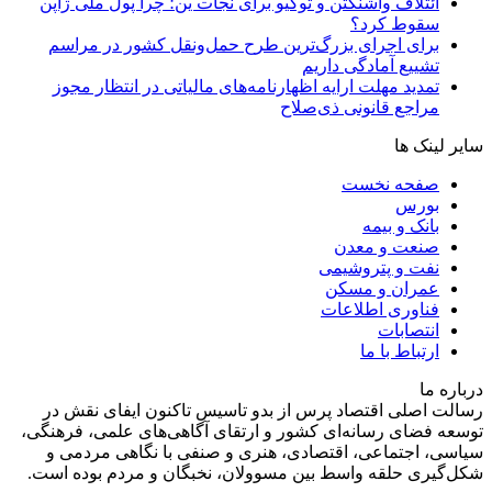
ائتلاف واشنگتن و توکیو برای نجات ین؛ چرا پول ملی ژاپن
سقوط کرد؟
برای اجرای بزرگ‌ترین طرح حمل‌ونقل کشور در مراسم
تشییع آمادگی داریم
تمدید مهلت ارایه اظهارنامه‌های مالیاتی در انتظار مجوز
مراجع قانونی ذی‌‏صلاح
سایر لینک ها
صفحه نخست
بورس
بانک و بیمه
صنعت و معدن
نفت و پتروشیمی
عمران و مسکن
فناوری اطلاعات
انتصابات
ارتباط با ما
درباره ما
رسالت اصلی اقتصاد پرس از بدو تاسیس تاکنون ایفای نقش در
توسعه فضای رسانه‌ای کشور و ارتقای آگاهی‌های علمی، فرهنگی،
سیاسی، اجتماعی، اقتصادی، هنری و صنفی با نگاهی مردمی و
شکل‌گیری حلقه واسط بین مسوولان، نخبگان و مردم بوده است.