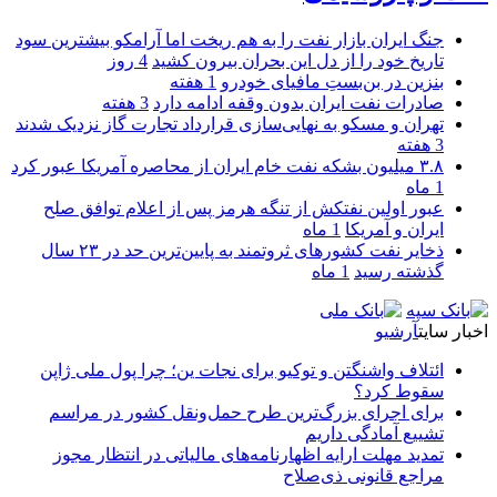
جنگ ایران بازار نفت را به هم ریخت اما آرامکو بیشترین سود
تاریخ خود را از دل این بحران بیرون کشید
4 روز
بنزین در بن‌بستِ مافیای خودرو
1 هفته
صادرات نفت ایران بدون وقفه ادامه دارد
3 هفته
تهران و مسکو به نهایی‌سازی قرارداد تجارت گاز نزدیک شدند
3 هفته
۳.۸ میلیون بشکه نفت خام ایران از محاصره آمریکا عبور کرد
1 ماه
عبور اولین نفتکش از تنگه هرمز پس از اعلام توافق صلح
ایران و آمریکا
1 ماه
ذخایر نفت کشورهای ثروتمند به پایین‌ترین حد در ۲۳ سال
گذشته رسید
1 ماه
اخبار سایت
آرشیو
ائتلاف واشنگتن و توکیو برای نجات ین؛ چرا پول ملی ژاپن
سقوط کرد؟
برای اجرای بزرگ‌ترین طرح حمل‌ونقل کشور در مراسم
تشییع آمادگی داریم
تمدید مهلت ارایه اظهارنامه‌های مالیاتی در انتظار مجوز
مراجع قانونی ذی‌‏صلاح