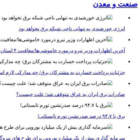
صنعت و معدن
انرژی خورشیدی به تنهایی ناجی شبکه برق نخواهد بود
آخرین اظهارات وزیر نیرو درمورد خاموشی‌ها/معافیت ۴ استان جنوبی درگیر جنگ از قطعی برق
جزئیات پرداخت خسارت به مشترکان برق/ چه مدارکی لازم ا
صادرات برق ایران به عراق متوقف شد/ علت چیست؟
برق با ۹۴.۷ درصد صدرنشین تورم تابستانی!
سرمایه گذاری بیش از یک میلیارد یورویی برای طرح های نیروگ