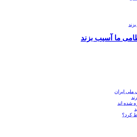
امی ما آسیب بزند
ند
 شده اند
د
ط کرد؟