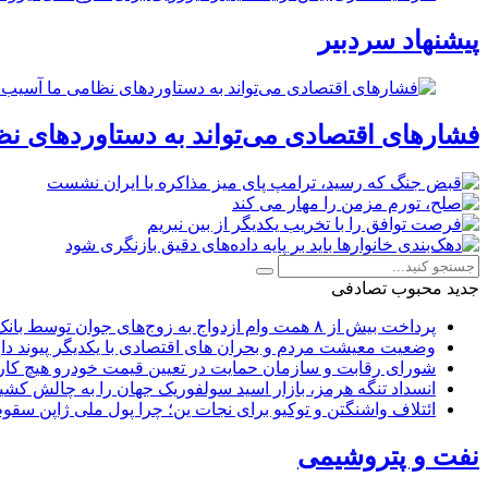
پیشنهاد سردبیر
فشارهای اقتصادی می‌تواند به دستاوردهای نظ
جدید
محبوب
تصادفی
پرداخت بیش از ۸ همت وام ازدواج به زوج‌های جوان توسط بانک ملی ایران
وضعیت معیشت مردم و بحران های اقتصادی با یکدیگر پیوند دار
شورای رقابت و سازمان حمایت در تعیین قیمت خودرو هیچ کاره
انسداد تنگه هرمز، بازار اسید سولفوریک جهان را به چالش کشی
ائتلاف واشنگتن و توکیو برای نجات ین؛ چرا پول ملی ژاپن سقو
نفت و پتروشیمی