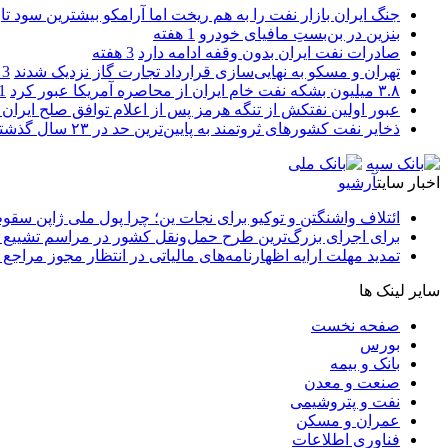
جنگ ایران بازار نفت را به هم ریخت اما آرامکو بیشترین سود تا
بنزین در بن‌بستِ مافیای خودرو
1 هفته
صادرات نفت ایران بدون وقفه ادامه دارد
3 هفته
تهران و مسکو به نهایی‌سازی قرارداد تجارت گاز نزدیک شدند
3 هفته
۳.۸ میلیون بشکه نفت خام ایران از محاصره آمریکا عبور کرد
1 ما
عبور اولین نفتکش از تنگه هرمز پس از اعلام توافق صلح ایران و
ذخایر نفت کشورهای ثروتمند به پایین‌ترین حد در ۲۳ سال گذشته رسید
اخبار سایت
آرشیو
ائتلاف واشنگتن و توکیو برای نجات ین؛ چرا پول ملی ژاپن سقو
برای اجرای بزرگ‌ترین طرح حمل‌ونقل کشور در مراسم تشییع آ
تمدید مهلت ارایه اظهارنامه‌های مالیاتی در انتظار مجوز مراجع 
سایر لینک ها
صفحه نخست
بورس
بانک و بیمه
صنعت و معدن
نفت و پتروشیمی
عمران و مسکن
فناوری اطلاعات