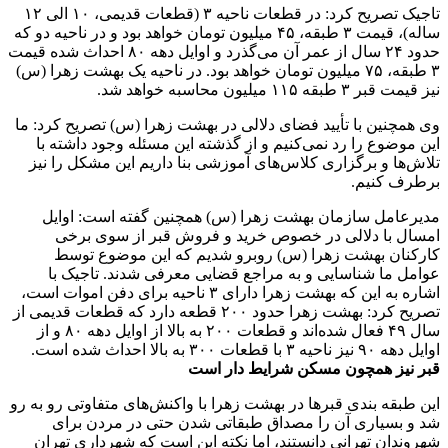
تاجیک تصریح کرد: در قطعات ناحیه ۳ (قطعات قدیمی، ۱۰ الی ۱۲
ساله)، قیمت ۳ طبقه، ۴۵ میلیون تومان خواهد بود و در ناحیه دو که
حدود ۲۴ سال از عمر آن می‌گذرد و اوایل دهه ۸۰ احداث شده قیمت
۳ طبقه، ۷۵ میلیون تومان خواهد بود. در ناحیه یک بهشت زهرا (س)
نیز قیمت قبر ۳ طبقه ۱۱۵ میلیون محاسبه خواهد شد.
وی همچنین با تأیید فضای دلالی در بهشت زهرا (س) تصریح کرد: ما
این موضوع را رد نمی‌کنیم و از گذشته این مسئله وجود داشته با
تلاش‌ها و برگزاری کلاس‌های آموزشی بنا داریم این مشکل را نیز
برطرف کنیم.
مدیرعامل سازمان بهشت زهرا (س) همچنین گفته است: اوایل
امسال با دلالی در خصوص خرید و فروش قبر از سوی برخی
کارکنان بهشت زهرا (س) روبرو شدیم که این موضوع توسط
عوامل ما شناسایی و به مراجع قضایی معرفی شدند. تاجیک با
اشاره به این که بهشت زهرا دارای ۳ ناحیه برای دفن اموات است،
تصریح کرد: بهشت زهرا حدود ۲۰۰ قطعه دارد که قطعات قدیمی از
سال ۴۹ فعال شده‌اند و قطعات ۲۰۰ به بالا از اوایل دهه ۸۰ و از
اوایل دهه ۹۰ نیز ناحیه ۳ با قطعات ۳۰۰ به بالا احداث شده است.
قبر نیز همچون مسکن شرایط دار است
این طبقه بندی قبر‌ها در بهشت زهرا با واکنش‌های متفاوتی رو به رو
شد و بسیاری آن را مصداق طبقاتی شدن حتی در مردن برای
شهروندان تهرانی دانستند، اما نکته این است که شهرداری تهران