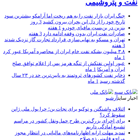
نفت و پتروشیمی
جنگ ایران بازار نفت را به هم ریخت اما آرامکو بیشترین سود
تاریخ خود را از دل این بحران بیرون کشید
3 روز
بنزین در بن‌بستِ مافیای خودرو
1 هفته
صادرات نفت ایران بدون وقفه ادامه دارد
3 هفته
تهران و مسکو به نهایی‌سازی قرارداد تجارت گاز نزدیک شدند
3 هفته
۳.۸ میلیون بشکه نفت خام ایران از محاصره آمریکا عبور کرد
1 ماه
عبور اولین نفتکش از تنگه هرمز پس از اعلام توافق صلح
ایران و آمریکا
1 ماه
ذخایر نفت کشورهای ثروتمند به پایین‌ترین حد در ۲۳ سال
گذشته رسید
1 ماه
اخبار سایت
آرشیو
ائتلاف واشنگتن و توکیو برای نجات ین؛ چرا پول ملی ژاپن
سقوط کرد؟
برای اجرای بزرگ‌ترین طرح حمل‌ونقل کشور در مراسم
تشییع آمادگی داریم
تمدید مهلت ارایه اظهارنامه‌های مالیاتی در انتظار مجوز
مراجع قانونی ذی‌‏صلاح