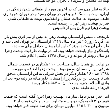
تهیه یک مسکن و سرپناه با بحران مواجه هستند.
حالا به نظر می‌رسد که در آخرین مورد از طبقاتی شدن زندگی در
ایران، نوبت به سنگ قبر و قبر در تهران رسید و در دوران شهرداری
طیف موسوم به عدالت طلبان و انقلابیون نوبت به طبقاتی شدن
قبر در بهشت زهرا تهران رسیده است.
بهشت زهرا نیم قرن پس از تاسیس
تاریخچه تاسیس آرامستان بهشت زهرا به بیش از نیم‌ قرن پیش باز
می‌گردد؛ روز ۲۵ تیر ماه سال ۱۳۴۹ آرامستانی در تهران ایجاد شد و
طراحان آن معتقد بودند که این آرامستان حداقل برای سه دهه
پاسخگوی نیاز پایتخت خواهد بود، اما در نهایت ظرفیت بهشت زهرا
دو سال زودتر از موعد و در سال ۱۳۷۸ تکمیل اعلام شد.
در نهایت نیز همان سال، مساحت ۱۱۰ هکتاری در قسمت شمال
شرقی این آرامستان به مجموعه بهشت زهرا اضافه و مهرماه
۱۳۸۸ هم ۱۶۰ هکتار دیگر در بخش شرقی به این آرامستان ملحق
شد تا وسعت این بزرگ‌ترین آرامستان خاورمیانه در رتبه دوم بعد از
وادی السلام نجف، وسعت آن به ۵۸۴ هکتار برسد.
قبر‌ها در تله طبقه بندی
اما اخیرا مدیرعامل سازمان بهشت زهرا (س) گفته است که قیمت
قبور در ۳ ناحیه یک، دو و سه متفاوت است و کف قیمت از ۴
میلیون و ۳۰۰ تا ۱۱۵ میلیون تومان برای سه طبقه قبر خواهد بود.