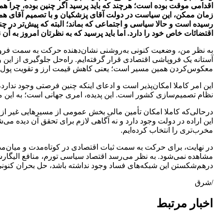
اقدامی موقت بوده است؛ هرچند که باید پرسید اگر چنین بوده، چرا ه
زمان ممکن، این سیاست در دولت آقای پزشکیان و با تصمیم آقای هم
رسیده است و حالا سیاسی و اجتماعی که بماند؛ البته که پیش‌تر در چن
اقتضائات خاص خود را دارد. اما باید پرسید که به نظرتان امروز به آن 
به نظر من، وضعیت کنونی به‌روشنی نشان‌دهنده حرکت به سمت فروپاش
آستانه یک فروپاشی اقتصادی قرار گرفته‌ایم. راه‌حل جلوگیری از این
معکوس‌کردن همین مسیر است؛ یعنی کاهش قیمت ارز و تقویت پول 
این امر کاملا امکان‌پذیر است و ادعای اینکه چنین فرصتی وجود ند
نظام تصمیم‌سازی کشور است. این پدیده، امری جهانی است؛ به این معن
درحالی‌که کاملا امکان تأمین مالی بخش عمومی از مسیرهایی غیر از اف
این اراده در دولت وجود دارد و نه آگاهی لازم برای تحقق آن دیده م
مخرب‌تری را انتخاب کرده‌ایم.
در نهایت، برای حرکت به سمت ثبات اقتصادی در کوتاه‌مدت و میان‌مد
مشاهده نمی‌شود. به نظر می‌رسد اقتصاد سیاسی تورم، منافع الیگارش
درهم‌شکستن این شبکه‌های فساد وجود نداشته باشد، حل بحران کنونی ا
/شرق
اخبار مرتبط