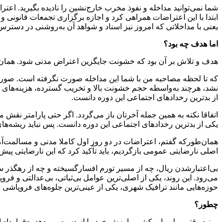
شما نمی‌توانید مداخله و نفوذ مخرب خارج‌نشین را نادیده بگیرید. 
ابتدا با این اعتراضات همراهی کرد و اجازه برگزاری تجمعات قانونی و 
یعنی با مداخلاتی که امروز نیز اسناد و شواهد آن به‌روشنی در دس
اما هدف چه بود؟
هدف و تلاش بر آن بود که خشونت جایگزین اعتراض مدنی شود. همان‌گو
که تا لحظه مصاحبه من با شما این مداخله صورت نگرفته است. صورت 
نشد، هرچند به‌واسطه حجم خشونت بالا و تخریب گسترده، هزینه‌های بس
از بدترین رخدادهای اجتماعی این دوره دانست.
اتفاقا نکته به همین جمله آخرتان باز می‌گردد. اگر حتی پارامتر نقش م
یکی از بدترین رخدادهای اجتماعی این دوره دانست. پس نباید ریشه‌ه
همان‌طورکه گفتم، اعتراضات در دو روز اول کاملا مدنی و مسالمت‌آمیز
اصلی نارضایتی عمومی بازگردیم، باید تأکید کرد که این نارضایتی پ
بی‌اعتبارشدن ریال، چه از مسیر تورم افسارگسیخته و چه از رهگذر
می‌رود. این روند، یکی از اصلی‌ترین عوامل بی‌ثباتی، بی‌عدالتی و ف
حوزه‌هایی مانند ترافیک شهری، یکی از عینی‌ترین جلوه‌های فروپاش
چطور؟
ببینید وقتی پول ملی کشور، ارزش خود را از دست می‌دهد، «قرارداد 