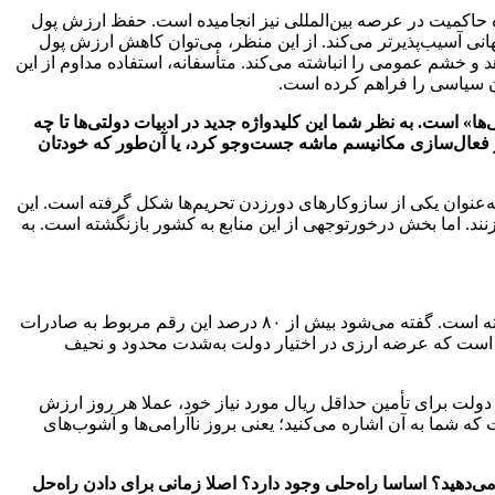
لی در مدت ۳۷ سال پس از جنگ تحمیلی، به تضعیف جایگاه حاکمیت در عرصه بین‌المللی نیز انجامیده است. حفظ ارزش پول
نی آسیب‌پذیرتر می‌کند. از این منظر، می‌توان کاهش ارزش پول
د و خشم عمومی را انباشته می‌کند. متأسفانه، استفاده مداوم از این
 آن سیاسی را فراهم کرده است.
» است. به نظر شما این کلیدواژه جدید در ادبیات دولتی‌ها تا چه
 از فعال‌سازی مکانیسم ماشه جست‌وجو کرد، یا آن‌طور که خودتان
‌عنوان یکی از سازوکارهای دورزدن تحریم‌ها شکل گرفته است. این
بزنند. اما بخش درخورتوجهی از این منابع به کشور بازنگشته است. به
باید توجه داشت که از سال ۱۳۹۷ تا پایان سال ۱۴۰۳، بنا بر آمارهای رسمی، بیش از ۱۱۷ میلیارد دلار ارز حاصل از صادرات به کشور بازنگشته است. گفته می‌شود بیش از ۸۰ درصد این رقم مربوط به صادرات
 است که عرضه ارزی در اختیار دولت به‌شدت محدود و نحیف
دولت برای تأمین حداقل ریال مورد نیاز خود، عملا هر روز ارزش
 که شما به آن اشاره می‌کنید؛ یعنی بروز ناآرامی‌ها و آشوب‌های
‌دهید؟ اساسا راه‌حلی وجود دارد؟ اصلا زمانی برای دادن راه‌حل