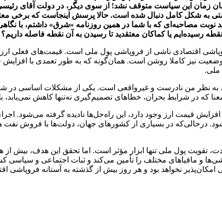
مان زمان این سیاست متوقف نشد! از سوی دیگر، در دولت آقای رئیسی 
تی به شکل کامل دنبال شده است. حالا پرسش اینجاست که برخی معتقد
د نوبت مصاحبه‌ای که با شما در همین روزنامه «شرق» داشتم، با نگاهی
نقطه رسیده‌ایم یا کماکان معتقدید تا رسیدن به آن نقطه فاصله داریم؟
ی اقتصادی ناشی از فروپاشی پول ملی است. قیمت‌های فعلی ارز دقیق
 وضعیت نیز کاملا روشن است. همان‌گونه که به طور تعمدی با افزایش ق
ملی.
ارد، به نظر من نادرست و غیرواقعی است. یکی از مشکلات اساسی در ش
ا که در شرایط بحران، خطاهای تصمیم‌گیری نه‌تنها کاهش نمی‌یابد، بل
زایش قیمت ارز وجود دارد، این راه‌حل‌ها نادیده گرفته می‌شود. اجرای
ی‌شود. درحالی‌که در بسیاری از کشورهای جهان، دولت‌ها با فروش نفت
ت، تقویت پول ملی تنها ابزار مؤثر است. اما تحقق این هدف، بیش از 
ی‌ها و مافیاهای مختلف را تأمین می‌کند و ثبات اجتماعی و سیاسی کش
مکان‌پذیر نخواهد بود و هر روز بیش از گذشته به آستانه فروپاشی اق