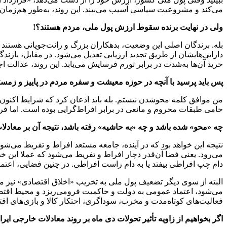
می‌کند و مشروعیت سیاسی آسیب می‌بیند. این روند، به‌طور هم‌زمان 
ولی در نهایت برنده سقوط ارزش پول ملی، مردم هستند؟!
بله. برندگان اصلی این وضعیت، بدهکاران بزرگ و رانت‌جویانی هستند 
دارایی‌هایشان از طریق تجدید ارزیابی تعدیل می‌شود. در مقابل، باز
خرید آن‌ها به‌شدت در برابر تورم فرسایش می‌یابد. این روند، عدالت ا
پس باید پرسید با آنچه در حوزه معیشت و سفره مردم در پاییز و زم
من موافق کلمه محوشدن نیستم. بله باید اذعان کرد که شرایط اکن
حامی طبقات محروم و مانعی در برابر افراط‌گرایی بوده است. اما فرو
چه «محو» شده باشد و چه «به حاشیه» رفته باشد، نتیجه آن بر معاد
نتیجه این خواهد بود که در آینده، جامعه مستعد افراط و تفریط می‌ش
می‌رود. یعنی فضا آن‌قدر دچار افراط و تفریط می‌شود که عملا این خطر
دام چپ افراطی بیفتد یا به دام راست افراطی. در چنین فضایی، اعتماد
البته از سوی دیگر تضعیف پول ملی به تخریب «اخلاق اقتصادی» نیز من
می‌شود، اعتماد عمومی به دولت و حاکمیت فرومی‌ریزد و محیط اقتصادی
فعالیت‌های کوتاه‌مدت و مخرب، سوداگری، احتکار کالا و بازی‌های اق
اگر بخواهیم از زاویه تأثیر تحولات دی ماه بر روند معادلات خارجی ای