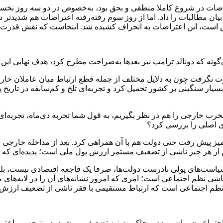
اعتراضات در شروع کاملا منطقی و بحق بود، به‌خصوص در دو سه روز نخ
بیان مطالبات را داد. اما از روز سوم رفته‌رفته اعتراضات هم شدیدتر 
ترس است، این اعتراضات به انحراف کشیده شد. اینجاست که نقش قدرت
نه که دونالد ترامپ نیز بعدها به‌صراحت مطرح کرد، هدف نهایی این ج
نگرفت چون به دلایل مختلف از جمله قطع ارتباط میان عاملان خارجی 
یار سنگینی بر کشور تحمیل کرد و تجربه‌ای تلخ و کم‌سابقه در تاریخ پ
خرب خارجی را هم در نظر بگیریم، به قول شما تجربه دی‌ماه، تجربه‌ای ت
ای اصلی را بررسی کرد؟
 پیش رفت حتی دولت هم با آن همراهی کرد. بعد از مداخله خارجی بود ک
یش از هر چیز ناشی از تضعیف مستمر ارزش پول ملی است؛ پدیده‌ای که
 سیاست‌های پولی نادرست دولت‌ها، صرفا یک فاجعه اقتصادی نیست، ب
روپاشی نظم اجتماعی است؛ امری که امروز نشانه‌های آن را در لایه‌ها
ی نظم اجتماعی است که ارتباط مستقیمی با فقر ناشی از تضعیف ارزش 
اجتماعی» میان مردم و حاکمیت نیز تضعیف می‌شود. در نتیجه، بی‌اعتم