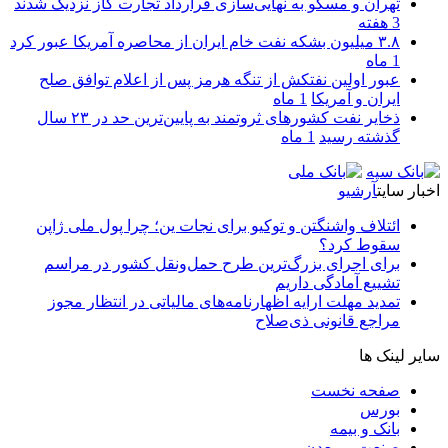
تهران و مسکو به نهایی‌سازی قرارداد تجارت گاز نزدیک شدند
3 هفته
۳.۸ میلیون بشکه نفت خام ایران از محاصره آمریکا عبور کرد
1 ماه
عبور اولین نفتکش از تنگه هرمز پس از اعلام توافق صلح
ایران و آمریکا
1 ماه
ذخایر نفت کشورهای ثروتمند به پایین‌ترین حد در ۲۳ سال
گذشته رسید
1 ماه
اخبار سایت
آرشیو
ائتلاف واشنگتن و توکیو برای نجات ین؛ چرا پول ملی ژاپن
سقوط کرد؟
برای اجرای بزرگ‌ترین طرح حمل‌ونقل کشور در مراسم
تشییع آمادگی داریم
تمدید مهلت ارایه اظهارنامه‌های مالیاتی در انتظار مجوز
مراجع قانونی ذی‌‏صلاح
سایر لینک ها
صفحه نخست
بورس
بانک و بیمه
صنعت و معدن