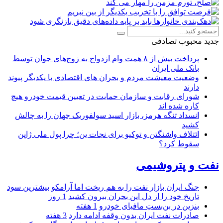
جدید
محبوب
تصادفی
پرداخت بیش از ۸ همت وام ازدواج به زوج‌های جوان توسط
بانک ملی ایران
وضعیت معیشت مردم و بحران های اقتصادی با یکدیگر پیوند
دارند
شورای رقابت و سازمان حمایت در تعیین قیمت خودرو هیچ
کاره شده اند
انسداد تنگه هرمز، بازار اسید سولفوریک جهان را به چالش
کشید
ائتلاف واشنگتن و توکیو برای نجات ین؛ چرا پول ملی ژاپن
سقوط کرد؟
نفت و پتروشیمی
جنگ ایران بازار نفت را به هم ریخت اما آرامکو بیشترین سود
تاریخ خود را از دل این بحران بیرون کشید
1 روز
بنزین در بن‌بستِ مافیای خودرو
1 هفته
صادرات نفت ایران بدون وقفه ادامه دارد
3 هفته