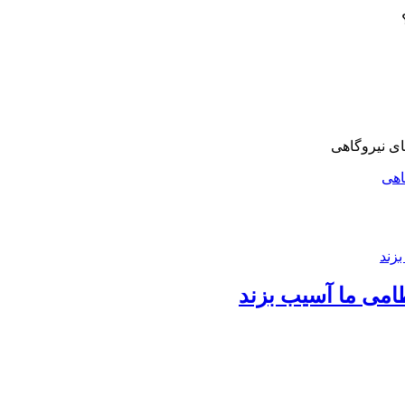
اهی
امی ما آسیب بزند