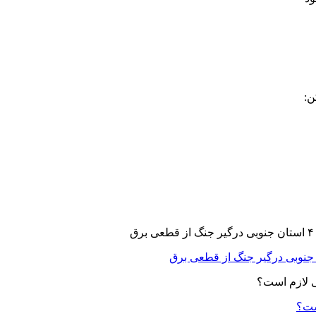
ن:
ست؟