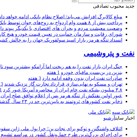
جدید
محبوب
تصادفی
مبلغ کالابرگ افزایش می‌یابد/ اصلاح نظام بانکی ادامه خواهد د
پرداخت بیش از ۸ همت وام ازدواج به زوج‌های جوان توسط بانک ملی ایران
وضعیت معیشت مردم و بحران های اقتصادی با یکدیگر پیوند دار
شورای رقابت و سازمان حمایت در تعیین قیمت خودرو هیچ کاره
انسداد تنگه هرمز، بازار اسید سولفوریک جهان را به چالش کشی
نفت و پتروشیمی
جنگ ایران بازار نفت را به هم ریخت اما آرامکو بیشترین سود تا
بنزین در بن‌بستِ مافیای خودرو
1 هفته
صادرات نفت ایران بدون وقفه ادامه دارد
3 هفته
تهران و مسکو به نهایی‌سازی قرارداد تجارت گاز نزدیک شدند
3 هفته
۳.۸ میلیون بشکه نفت خام ایران از محاصره آمریکا عبور کرد
1 ما
عبور اولین نفتکش از تنگه هرمز پس از اعلام توافق صلح ایران و
ذخایر نفت کشورهای ثروتمند به پایین‌ترین حد در ۲۳ سال گذشته رسید
اخبار سایت
آرشیو
ائتلاف واشنگتن و توکیو برای نجات ین؛ چرا پول ملی ژاپن سقو
برای اجرای بزرگ‌ترین طرح حمل‌ونقل کشور در مراسم تشییع آ