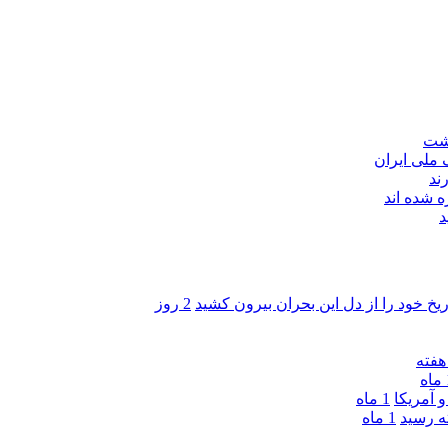
اشت
ند
 شده اند
د
ریخ خود را از دل این بحران بیرون کشید
2 روز
ه
 آمریکا
1 ماه
1 ماه