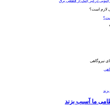
ست؟
اهی
امی ما آسیب بزند