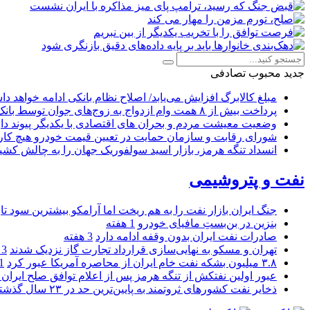
جدید
محبوب
تصادفی
مبلغ کالابرگ افزایش می‌یابد/ اصلاح نظام بانکی ادامه خواهد د
پرداخت بیش از ۸ همت وام ازدواج به زوج‌های جوان توسط بانک ملی ایران
وضعیت معیشت مردم و بحران های اقتصادی با یکدیگر پیوند دار
شورای رقابت و سازمان حمایت در تعیین قیمت خودرو هیچ کاره
انسداد تنگه هرمز، بازار اسید سولفوریک جهان را به چالش کشی
نفت و پتروشیمی
جنگ ایران بازار نفت را به هم ریخت اما آرامکو بیشترین سود تا
بنزین در بن‌بستِ مافیای خودرو
1 هفته
صادرات نفت ایران بدون وقفه ادامه دارد
3 هفته
تهران و مسکو به نهایی‌سازی قرارداد تجارت گاز نزدیک شدند
3 هفته
۳.۸ میلیون بشکه نفت خام ایران از محاصره آمریکا عبور کرد
1 ما
عبور اولین نفتکش از تنگه هرمز پس از اعلام توافق صلح ایران و
ذخایر نفت کشورهای ثروتمند به پایین‌ترین حد در ۲۳ سال گذشته رسید