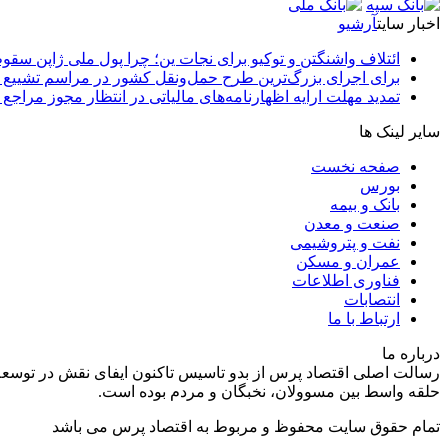
اخبار سایت
آرشیو
ائتلاف واشنگتن و توکیو برای نجات ین؛ چرا پول ملی ژاپن سقو
برای اجرای بزرگ‌ترین طرح حمل‌ونقل کشور در مراسم تشییع آ
تمدید مهلت ارایه اظهارنامه‌های مالیاتی در انتظار مجوز مراجع 
سایر لینک ها
صفحه نخست
بورس
بانک و بیمه
صنعت و معدن
نفت و پتروشیمی
عمران و مسکن
فناوری اطلاعات
انتصابات
ارتباط با ما
درباره ما
رسالت اصلی اقتصاد پرس از بدو تاسیس تاکنون ایفای نقش در توسعه
حلقه واسط بین مسوولان، نخبگان و مردم بوده است.
تمام حقوق سایت محفوظ و مربوط به اقتصاد پرس می باشد