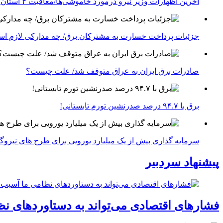
آخرین اظهارات وزیر نیرو درمورد خاموشی‌ها/معافیت ۴ استان جنوبی درگیر جنگ از قطعی برق
جزئیات پرداخت خسارت به مشترکان برق/ چه مدارکی لازم ا
صادرات برق ایران به عراق متوقف شد/ علت چیست؟
برق با ۹۴.۷ درصد صدرنشین تورم تابستانی!
سرمایه گذاری بیش از یک میلیارد یورویی برای طرح های نیروگ
پیشنهاد سردبیر
فشارهای اقتصادی می‌تواند به دستاوردهای نظ