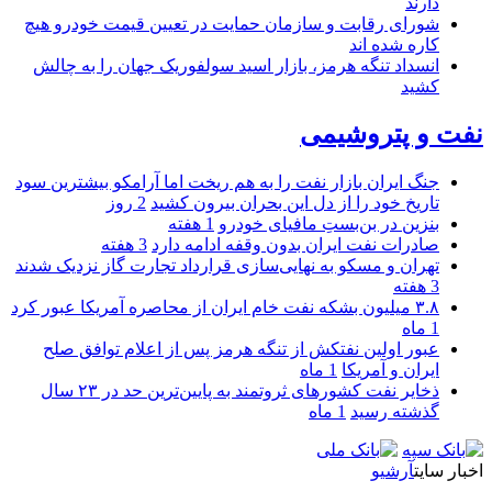
دارند
شورای رقابت و سازمان حمایت در تعیین قیمت خودرو هیچ
کاره شده اند
انسداد تنگه هرمز، بازار اسید سولفوریک جهان را به چالش
کشید
نفت و پتروشیمی
جنگ ایران بازار نفت را به هم ریخت اما آرامکو بیشترین سود
تاریخ خود را از دل این بحران بیرون کشید
2 روز
بنزین در بن‌بستِ مافیای خودرو
1 هفته
صادرات نفت ایران بدون وقفه ادامه دارد
3 هفته
تهران و مسکو به نهایی‌سازی قرارداد تجارت گاز نزدیک شدند
3 هفته
۳.۸ میلیون بشکه نفت خام ایران از محاصره آمریکا عبور کرد
1 ماه
عبور اولین نفتکش از تنگه هرمز پس از اعلام توافق صلح
ایران و آمریکا
1 ماه
ذخایر نفت کشورهای ثروتمند به پایین‌ترین حد در ۲۳ سال
گذشته رسید
1 ماه
اخبار سایت
آرشیو