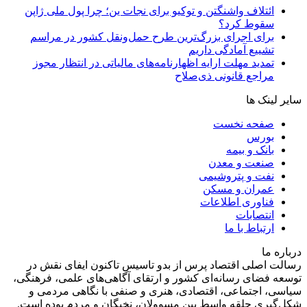
ائتلاف واشنگتن و توکیو برای نجات ین؛ چرا پول ملی ژاپن
سقوط کرد؟
برای اجرای بزرگ‌ترین طرح حمل‌ونقل کشور در مراسم
تشییع آمادگی داریم
تمدید مهلت ارایه اظهارنامه‌های مالیاتی در انتظار مجوز
مراجع قانونی ذی‌‏صلاح
سایر لینک ها
صفحه نخست
بورس
بانک و بیمه
صنعت و معدن
نفت و پتروشیمی
عمران و مسکن
فناوری اطلاعات
انتصابات
ارتباط با ما
درباره ما
رسالت اصلی اقتصاد پرس از بدو تاسیس تاکنون ایفای نقش در
توسعه فضای رسانه‌ای کشور و ارتقای آگاهی‌های علمی، فرهنگی،
سیاسی، اجتماعی، اقتصادی، هنری و صنفی با نگاهی مردمی و
شکل‌گیری حلقه واسط بین مسوولان، نخبگان و مردم بوده است.