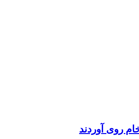
م روی ‌آوردند