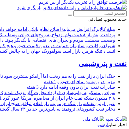
جدید
محبوب
تصادفی
مبلغ کالابرگ افزایش می‌یابد/ اصلاح نظام بانکی ادامه خواهد د
پرداخت بیش از ۸ همت وام ازدواج به زوج‌های جوان توسط بانک ملی ایران
وضعیت معیشت مردم و بحران های اقتصادی با یکدیگر پیوند دار
شورای رقابت و سازمان حمایت در تعیین قیمت خودرو هیچ کاره
انسداد تنگه هرمز، بازار اسید سولفوریک جهان را به چالش کشی
نفت و پتروشیمی
جنگ ایران بازار نفت را به هم ریخت اما آرامکو بیشترین سود تا
بنزین در بن‌بستِ مافیای خودرو
1 هفته
صادرات نفت ایران بدون وقفه ادامه دارد
3 هفته
تهران و مسکو به نهایی‌سازی قرارداد تجارت گاز نزدیک شدند
3 هفته
۳.۸ میلیون بشکه نفت خام ایران از محاصره آمریکا عبور کرد
1 ما
عبور اولین نفتکش از تنگه هرمز پس از اعلام توافق صلح ایران و
ذخایر نفت کشورهای ثروتمند به پایین‌ترین حد در ۲۳ سال گذشته رسید
اخبار سایت
آرشیو