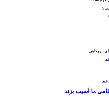
ست؟
اهی
امی ما آسیب بزند