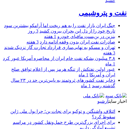
کشید
نفت و پتروشیمی
جنگ ایران بازار نفت را به هم ریخت اما آرامکو بیشترین سود
تاریخ خود را از دل این بحران بیرون کشید
3 روز
بنزین در بن‌بستِ مافیای خودرو
1 هفته
صادرات نفت ایران بدون وقفه ادامه دارد
3 هفته
تهران و مسکو به نهایی‌سازی قرارداد تجارت گاز نزدیک شدند
3 هفته
۳.۸ میلیون بشکه نفت خام ایران از محاصره آمریکا عبور کرد
1 ماه
عبور اولین نفتکش از تنگه هرمز پس از اعلام توافق صلح
ایران و آمریکا
1 ماه
ذخایر نفت کشورهای ثروتمند به پایین‌ترین حد در ۲۳ سال
گذشته رسید
1 ماه
اخبار سایت
آرشیو
ائتلاف واشنگتن و توکیو برای نجات ین؛ چرا پول ملی ژاپن
سقوط کرد؟
برای اجرای بزرگ‌ترین طرح حمل‌ونقل کشور در مراسم
تشییع آمادگی داریم