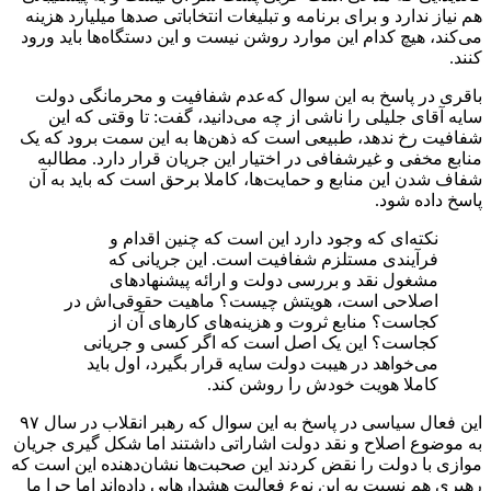
هم نیاز ندارد و برای برنامه و تبلیغات انتخاباتی صدها میلیارد هزینه
می‌کند، هیچ کدام این موارد روشن نیست و این دستگاه‌ها باید ورود
کنند.
باقری در پاسخ به این سوال که‌عدم شفافیت و محرمانگی دولت
سایه آقای جلیلی را ناشی از چه می‌دانید، گفت: تا وقتی که این
شفافیت رخ ندهد، طبیعی است که ذهن‌ها به این سمت برود که یک
منابع مخفی و غیرشفافی در اختیار این جریان قرار دارد. مطالبه
شفاف شدن این منابع و حمایت‌ها، کاملا برحق است که باید به آن
پاسخ داده شود.
نکته‌ای که وجود دارد این است که چنین اقدام و
فرآیندی مستلزم شفافیت است. این جریانی که
مشغول نقد و بررسی دولت و ارائه پیشنهادهای
اصلاحی است، هویتش چیست؟ ماهیت حقوقی‌اش در
کجاست؟‌ منابع ثروت و هزینه‌های کارهای آن از
کجاست؟ این یک اصل است که اگر کسی و جریانی
می‌خواهد در هیبت دولت سایه قرار بگیرد، اول باید
کاملا هویت خودش را روشن کند.
این فعال سیاسی در پاسخ به این سوال که رهبر انقلاب در سال ۹۷
به موضوع اصلاح و نقد دولت اشاراتی داشتند اما شکل گیری جریان
موازی با دولت را نقض کردند این صحبت‌ها نشان‌دهنده این است که
رهبری هم نسبت به این نوع فعالیت هشدارهایی داده‌اند اما چرا ما