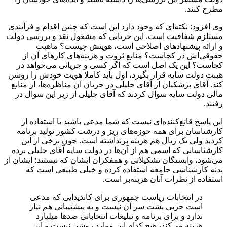
مطرح کنند.
وی افزود: نکته‌ای که وجود دارد این است که چنین اقدام و فرآیندی
مستلزم شفافیت است. این جریانی که مشغول نقد و بررسی دولت
و ارائه پیشنهادهای اصلاحی است، هویتش چیست؟ ماهیت
حقوقی‌اش در کجاست؟ منابع ثروت و هزینه‌های کارهای آن از
کجاست؟ این یک اصل است که اگر کسی و جریانی می‌خواهد در
هیبت دولت سایه قرار بگیرد، اول باید کاملا هویت خودش را روشن
کند. آقای پزشکیان از آقای جلیلی در جریان آن مناظره‌ها، از منابع
مالی دولت سایه سوال کردند که آقای جلیلی از زیر این سوال در
رفتند.
این پاسخ قانع‌کننده‌ای نیست که شما مدعی باشید با استفاده از
کارشناسان برای همه حوزه‌های ریز و درشت کشور تولید برنامه
کردید ولی یک ریال هم هزینه برنداشته است. چون برخی از این
کارشناسانی که اسمی هم از آن‌ها در دولت سایه آقای جلیلی برده
می‌شود، وابستگان تشکیلاتی و همفکران ایشان که نیستند؛ ایشان از
بدنه کارشناسی جامعه استفاده کرده و خیلی طبیعی است که
استفاده از نظرات آنان هزینه‌بر است.
در انتخابات ریاست جمهوری برای کاندیدایی که مدعی
است حزبی پشت سر آن نیست و به پیشتیبانی هم نیاز
ندارد و برای برنامه و تبلیغات انتخاباتی صدها میلیارد
هزینه می‌کند، هیچ کدام این موارد روشن نیست و این