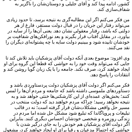
کشور، ادامه پیدا کند و آقای جلیلی و دوستان‌شان را ناگزیر به
شفاف‌سازی کند.
من فکر می‌کنم اگر این مطالبه‌گری به نتیجه برسد، تا حدود زیادی
می‌تواند رفتار این جریان را در قبال دولت مستقر، فارغ از هر
دولتی که باشد، رفتار معقولی نشان دهد. یعنی آن‌ها را از سایه در
بیاورد، در مقابل آفتاب قرار بگیرند و بعد نورافکن‌های شفافیت بر
خودشان تابیده شود و ببینیم دولت سایه با چه پشتوانه‌ای دیگران را
نقد می‌کنند.
وی افزود: موضوع بعدی آنکه دولت آقای پزشکیان باید تلاش کند تا
جایی که می‌تواند وقت خود را به حواشی که قطعا این گروه برای او
ایجاد خواهند کرد، صرف نکند. جامعه را با یک زبان گویا روشن کند و
انتقادات را پاسخ دهد.
فکر می‌کنم اگر دولت آقای پزشکیان دولت پردستاوردی باشد و
دستاوردهای ملموسی داشته باشد که جامعه و مردم آن‌ها را لمس
کنند؛ بخش‌های عمده‌ای از این کارشکنی‌ها خنثی خواهد شد و به
نتیجه نخواهد رسید؛ چراکه مردم خواهند دید که دولت منتخب در
مسیر حل واقعی مشکلات‌شان قرار گرفته است؛ نه در قالب
تبلیغات و پروپاگاندا که تبلیغ شود مشکل حل شده اما مردم در
زندگی روزمره و شخصی خودشان احساس دیگری کنند. بنابراین
اگر دولت آقای پزشکیان هم خودش را به جای درگیر شدن با
حواشی که احتمالا مدعیان و رقبا برای او ایجاد خواهند کرد، مشغول