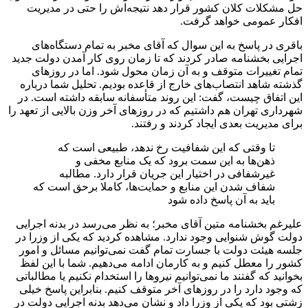
حل مشکلات کلان کشور قرار دهد نتیجه‌اش را حتی در مدیریت
افکار عمومی خواهد گرفت.
باقری در پاسخ به این سوال که آقای مخبر به تمام دستگاه‌های
اجرایی بخشنامه صادر کردند که تا زمان روی کار آمدن دولت جدید
تمام تغییرات متوقف و به آن زمان محول شود. اما در روزهای
گذشته شاهد انتصاب‌های خارج از قاعده بودیم. تحلیل شما درباره
این اتفاق چیست، گفت: این روند متأسفانه سابقه داشته است. در
شهرداری تهران هم داشتیم که در روزهای آخر وزن بالایی از تعهد را
برای مدیریت بعدی ایجاد کردند و رفتند.
تا وقتی که این شفافیت رخ ندهد، طبیعی است که
ذهن‌ها به این سمت برود که یک منابع مخفی و
غیرشفافی در اختیار این جریان قرار دارد. مطالبه
شفاف شدن این منابع و حمایت‌ها، کاملا برحق است که
باید به آن پاسخ داده شود
علیرغم بخشنامه متین آقای مخبر؛ به نظر می‌رسد در بدنه اجرایی
دولت گوش شنوایی وجود ندارد. مشاهده کردید که یکی از وزرا در
جلسه هیئت دولت با جسارت تمام گفت نمی‌توانیم مسائل و امور
کشور را معطل کنیم و به کارمان ادامه می‌دهیم. شما با این لفظ
بخوانید که گفتند ما نمی‌توانیم نیروها را استخدام نکنیم یا مطالباتی
که وجود دارد را در روزهای آخر متوقف کنیم. بنابراین پاسخ خیلی
زشتی بود که یکی از وزرا داد و نشان می‌دهد بدنه اجرایی دولت در