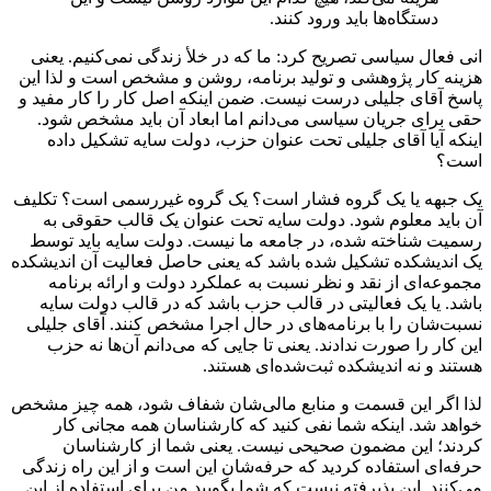
دستگاه‌ها باید ورود کنند.
انی فعال سیاسی تصریح کرد: ما که در خلأ زندگی نمی‌کنیم. یعنی
هزینه کار پژوهشی و تولید برنامه، روشن و مشخص است و لذا این
پاسخ آقای جلیلی درست نیست. ضمن اینکه اصل کار را کار مفید و
حقی برای جریان سیاسی می‌دانم اما ابعاد آن باید مشخص شود.
اینکه آیا آقای جلیلی تحت عنوان حزب، دولت سایه تشکیل داده
است؟
یک جبهه یا یک گروه فشار است؟ یک گروه غیررسمی است؟ تکلیف
آن باید معلوم شود. دولت سایه تحت عنوان یک قالب حقوقی به
رسمیت شناخته شده، در جامعه ما نیست. دولت سایه باید توسط
یک اندیشکده تشکیل شده باشد که یعنی حاصل فعالیت آن اندیشکده
مجموعه‌ای از نقد و نظر نسبت به عملکرد دولت و ارائه برنامه
باشد. یا یک فعالیتی در قالب حزب باشد که در قالب دولت سایه
نسبت‌شان را با برنامه‌های در حال اجرا مشخص کنند. آقای جلیلی
این کار را صورت ندادند. یعنی تا جایی که می‌دانم آن‌ها نه حزب
هستند و نه اندیشکده ثبت‌شده‌ای هستند.
لذا اگر این قسمت و منابع مالی‌شان شفاف شود، همه چیز مشخص
خواهد شد. اینکه شما نفی کنید که کارشناسان همه مجانی کار
کردند؛ این مضمون صحیحی نیست. یعنی شما از کارشناسان
حرفه‌ای استفاده کردید که حرفه‌شان این است و از این راه زندگی
می‌کنند. این پذیرفته نیست که شما بگویید من برای استفاده از این