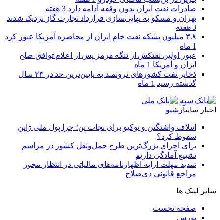
صادرات نفت ایران بدون وقفه ادامه دارد
3 هفته
تهران و مسکو به نهایی‌سازی قرارداد تجارت گاز نزدیک شدند
3 هفته
۳.۸ میلیون بشکه نفت خام ایران از محاصره آمریکا عبور کرد
1 ماه
عبور اولین نفتکش از تنگه هرمز پس از اعلام توافق صلح
ایران و آمریکا
1 ماه
ذخایر نفت کشورهای ثروتمند به پایین‌ترین حد در ۲۳ سال
گذشته رسید
1 ماه
اخبار سایت
آرشیو
ائتلاف واشنگتن و توکیو برای نجات ین؛ چرا پول ملی ژاپن
سقوط کرد؟
برای اجرای بزرگ‌ترین طرح حمل‌ونقل کشور در مراسم
تشییع آمادگی داریم
تمدید مهلت ارایه اظهارنامه‌های مالیاتی در انتظار مجوز
مراجع قانونی ذی‌‏صلاح
سایر لینک ها
صفحه نخست
بورس