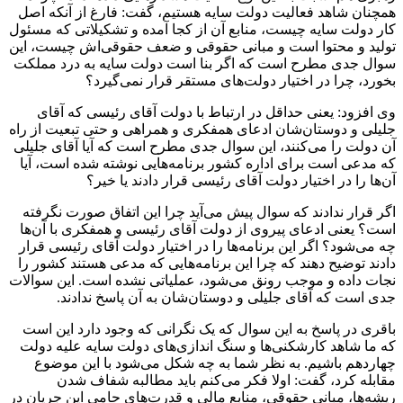
همچنان شاهد فعالیت دولت سایه هستیم، گفت: فارغ از آنکه اصل
کار دولت سایه چیست، منابع آن از کجا آمده و تشکیلاتی که مسئول
تولید و محتوا است و مبانی حقوقی و ضعف حقوقی‌اش چیست، این
سوال جدی مطرح است که اگر بنا است دولت سایه به درد مملکت
بخورد، چرا در اختیار دولت‌های مستقر قرار نمی‌گیرد؟
وی افزود: یعنی حداقل در ارتباط با دولت آقای رئیسی که آقای
جلیلی و دوستان‌شان ادعای همفکری و همراهی و حتی تبعیت از راه
آن دولت را می‌کنند، این سوال جدی مطرح است که آیا آقای جلیلی
که مدعی است برای اداره کشور برنامه‌هایی نوشته شده است، آیا
آن‌ها را در اختیار دولت آقای رئیسی قرار دادند یا خیر؟
اگر قرار ندادند که سوال پیش می‌آید چرا این اتفاق صورت نگرفته
است؟ یعنی ادعای پیروی از دولت آقای رئیسی و همفکری با آن‌ها
چه می‌شود؟ اگر این برنامه‌ها را در اختیار دولت آقای رئیسی قرار
دادند توضیح دهند که چرا این برنامه‌هایی که مدعی هستند کشور را
نجات داده و موجب رونق می‌شود، عملیاتی نشده است. این سوالات
جدی است که آقای جلیلی و دوستان‌شان به آن پاسخ ندادند.
باقری در پاسخ به این سوال که یک نگرانی که وجود دارد این است
که ما شاهد کارشکنی‌ها و سنگ اندازی‌های دولت سایه علیه دولت
چهاردهم باشیم. به نظر شما به چه شکل می‌شود با این موضوع
مقابله کرد، گفت: اولا فکر می‌کنم باید مطالبه شفاف شدن
ریشه‌ها، مبانی حقوقی، منابع مالی و قدرت‌های حامی این جریان در