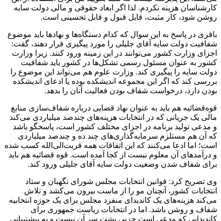
کارشناسان هزینه نکردم. لذا اگر ابعاد حقوقی و مالی دولت سایه
روشن شود، کار مثبت، قابل قبول و قابل تحسینی است.
باقری در پاسخ به این سوال که کدام دستگاه‌ها و نهادها باید موضوع
شفافیت دولت سایه آقای جلیلی را مورد پیگیری قرار دهند، گفت:
اجزای وزارت کشور می‌توانند در این زمینه ورود کنند. زیرا وزارت
کشور به عنوان مسئول رسمی تشکل‌ها در کشور باید شفافیت
دولت سایه را پیگیری کند. وزارت علوم هم می‌تواند این موضوع را
بررسی کند که اگر این مجموعه اندیشکده بوده یا ادعای اندیشکده
بودن دارد، درخواست شفاف بودن فعالیت آنان را بدهد.
قوه‌قضائیه هم باید به عنوان نهاد قضایی درباره شفاف‌سازی منابع
مالی یک جریانی که در انتخابات هزینه‌های چندصد میلیاردی می‌کند
و مدعی تولید برنامه در اجزای مختلف کشور است، پاسخگو باشد
که آن هم مستلزم سرمایه‌گذاری‌های چند ده و چندصد میلیاردی
است؛ اما ادعا می‌کنند که این اتفاقات همه قربت‌الی‌الله کسب شده
و درآمدهای آن معلوم نیست از کجا آمده است. قوه قضائیه هم باید
برای شفاف شدن وضعیت دولت سایه آقای جلیلی ورود کند.
وی تصریح کرد: قوانین انتخابات مجلس شورای نگهبان و ستاد
انتخابات کشور، آنچنان مو را از ماست بیرون می‌کشد و تلاش
می‌کند هزینه‌های یک کاندیدای منفرد مجلس برای یک حوزه انتخابیه
شفاف و روشن باشد. اما در انتخابات ریاست جمهوری برای
کاندیدایی که مدعی است حزبی پشت سر آن نیست و به پیشتیبانی