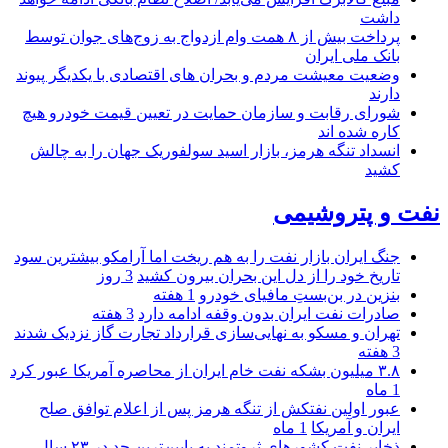
داشت
پرداخت بیش از ۸ همت وام ازدواج به زوج‌های جوان توسط
بانک ملی ایران
وضعیت معیشت مردم و بحران های اقتصادی با یکدیگر پیوند
دارند
شورای رقابت و سازمان حمایت در تعیین قیمت خودرو هیچ
کاره شده اند
انسداد تنگه هرمز، بازار اسید سولفوریک جهان را به چالش
کشید
نفت و پتروشیمی
جنگ ایران بازار نفت را به هم ریخت اما آرامکو بیشترین سود
تاریخ خود را از دل این بحران بیرون کشید
3 روز
بنزین در بن‌بستِ مافیای خودرو
1 هفته
صادرات نفت ایران بدون وقفه ادامه دارد
3 هفته
تهران و مسکو به نهایی‌سازی قرارداد تجارت گاز نزدیک شدند
3 هفته
۳.۸ میلیون بشکه نفت خام ایران از محاصره آمریکا عبور کرد
1 ماه
عبور اولین نفتکش از تنگه هرمز پس از اعلام توافق صلح
ایران و آمریکا
1 ماه
ذخایر نفت کشورهای ثروتمند به پایین‌ترین حد در ۲۳ سال