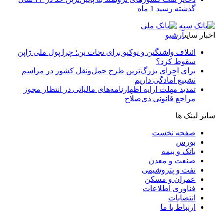
گذشته رسید
1 ماه
اخبار سایت
آرشیو
ائتلاف واشنگتن و توکیو برای نجات ین؛ چرا پول ملی ژاپن
سقوط کرد؟
برای اجرای بزرگ‌ترین طرح حمل‌ونقل کشور در مراسم
تشییع آمادگی داریم
تمدید مهلت ارایه اظهارنامه‌های مالیاتی در انتظار مجوز
مراجع قانونی ذی‌‏صلاح
سایر لینک ها
صفحه نخست
بورس
بانک و بیمه
صنعت و معدن
نفت و پتروشیمی
عمران و مسکن
فناوری اطلاعات
انتصابات
ارتباط با ما