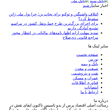
اخبار سایت
آرشیو
ائتلاف واشنگتن و توکیو برای نجات ین؛ چرا پول ملی ژاپن
سقوط کرد؟
برای اجرای بزرگ‌ترین طرح حمل‌ونقل کشور در مراسم
تشییع آمادگی داریم
تمدید مهلت ارایه اظهارنامه‌های مالیاتی در انتظار مجوز
مراجع قانونی ذی‌‏صلاح
سایر لینک ها
صفحه نخست
بورس
بانک و بیمه
صنعت و معدن
نفت و پتروشیمی
عمران و مسکن
فناوری اطلاعات
انتصابات
ارتباط با ما
درباره ما
رسالت اصلی اقتصاد پرس از بدو تاسیس تاکنون ایفای نقش در
توسعه فضای رسانه‌ای کشور و ارتقای آگاهی‌های علمی، فرهنگی،