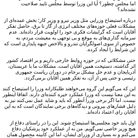
اما مجلس چطور؟ آیا این وزرا توسط مجلس تایید صلاحیت
نشده‌اند؟
درباره استیضاح وزرایی مثل وزیر نیرو و وزیر کار؛ بخش عمده‌ای از
مشکلات فعلی حوزه‌های مختلف انرژی از گاز تا برق، حاصل تفکر
آقایان است که گرایشات فکری خود را اولویت قرار داده‌اند. عدم
سرمایه گذاری‌های به موقع و بی توجهی به معیشت مردم، به
خصوص از سوی اصولگرایان تندرو و بالاخص جبهه پایداری است که
این شرایط را ایجاد کرده.
حتی مشکلاتی که در حوزه روابط خارجی داریم و بر اقتصاد کشور
اثر گذاشته، دستپخت همین آقایان است. مشکلات ما با عربستان،
آذربایجان و عدم حل مشکل برجام در دوران ریاست جمهوری
رئیسی و حتی پس از آن، به تفکر همین آقایان برمی‌گردد.
این که می‌گویم این گروه می‌خواهند طلبکارانه وزرا را استیضاح کنند
به این معنا نیست که وزرا عملکرد خیره کننده‌ای دارند. اتفاقا اینطور
نیست. اما اگر برخی وزرا آنطور که باید و شاید عمل نمی‌کنند نیز به
دلیل فشار‌های بیرونی و دیدگاه‌های برخی نمایندگان است که به این
آقایان رای اعتماد داده‌اند.
اول باید خود مجلسی‌ها استیضاح شوند. این را در راستای دفاع از
هیچ وزیر خاصی نمی‌گویم. من نه از عملکرد خود پزشکیان دفاع
می‌کنم و نه بسیاری از وزرای ایشان، اما این کابینه محصول همان