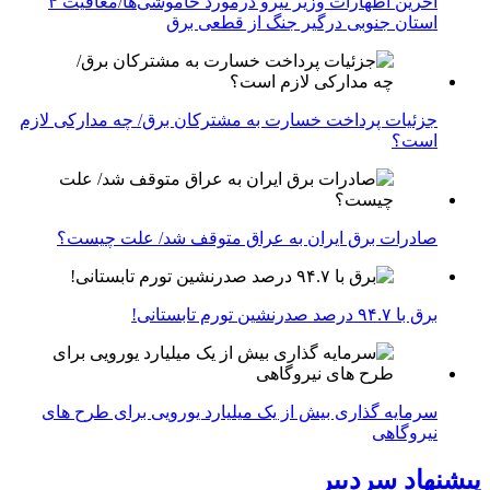
آخرین اظهارات وزیر نیرو درمورد خاموشی‌ها/معافیت ۴
استان جنوبی درگیر جنگ از قطعی برق
جزئیات پرداخت خسارت به مشترکان برق/ چه مدارکی لازم
است؟
صادرات برق ایران به عراق متوقف شد/ علت چیست؟
برق با ۹۴.۷ درصد صدرنشین تورم تابستانی!
سرمایه گذاری بیش از یک میلیارد یورویی برای طرح های
نیروگاهی
پیشنهاد سردبیر