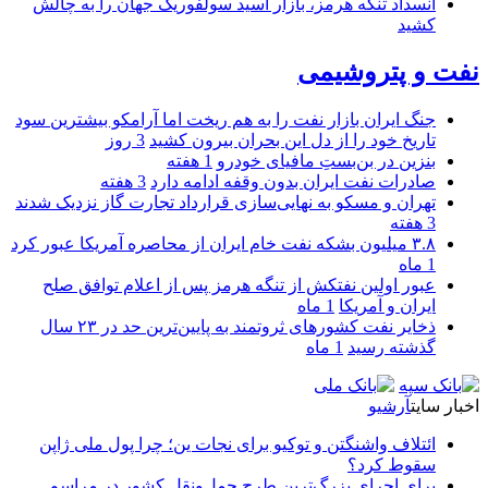
انسداد تنگه هرمز، بازار اسید سولفوریک جهان را به چالش
کشید
نفت و پتروشیمی
جنگ ایران بازار نفت را به هم ریخت اما آرامکو بیشترین سود
تاریخ خود را از دل این بحران بیرون کشید
3 روز
بنزین در بن‌بستِ مافیای خودرو
1 هفته
صادرات نفت ایران بدون وقفه ادامه دارد
3 هفته
تهران و مسکو به نهایی‌سازی قرارداد تجارت گاز نزدیک شدند
3 هفته
۳.۸ میلیون بشکه نفت خام ایران از محاصره آمریکا عبور کرد
1 ماه
عبور اولین نفتکش از تنگه هرمز پس از اعلام توافق صلح
ایران و آمریکا
1 ماه
ذخایر نفت کشورهای ثروتمند به پایین‌ترین حد در ۲۳ سال
گذشته رسید
1 ماه
اخبار سایت
آرشیو
ائتلاف واشنگتن و توکیو برای نجات ین؛ چرا پول ملی ژاپن
سقوط کرد؟
برای اجرای بزرگ‌ترین طرح حمل‌ونقل کشور در مراسم