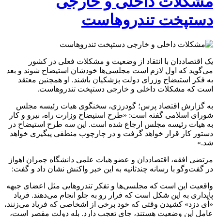
مشکلات داخلی و خارجی
دستپخت تندروهاست
یک اقتصاددان با انتقاد از وضعیت و مشکلات فعلی در کشور
می‌گوید که اول لازم است مجلسی‌ها خودشان استیضاح شوند و بعد
به فکر استیضاح وزرای دولت پزشکیان باشند. او همچنین معتقد
است که مشکلات داخلی و خارجی دستپخت تندروهاست.
به گزارش اقتصاد پرس؛ گودرزی، سخنگوی هیات رئیسه مجلس
شورای اسلامی گفته است: «طرح استیضاح وزارت راه، نیرو و کار
به هیات رئیسه مجلس ارجاع شده است. این سه طرح استیضاح در
دستور کار قرار خواهد گرفت و در چارچوب منطقی پیگیری خواهد
شد.»
مرتضی افقه، اقتصاددان و عضو هیات علمی دانشگاه چمران اهواز
در گفت‌و‌گو با رسانه چندثانیه به این خبر واکنش نشان داد و گفت:
واقعیت این است که مجلسی‌ها و تفکر تندرو‌هایی مثل اعضای جبهه
پایداری به این شکل است که فرار رو به جلو انجام می‌دهند. فریاد
«آی دزد» کشیدن وقتی که خود برخی از اشخاصی که فریاد می‌زنند،
عامل این وضعیت هستند، جای تعجب دارد. بله دولت مقصر است،