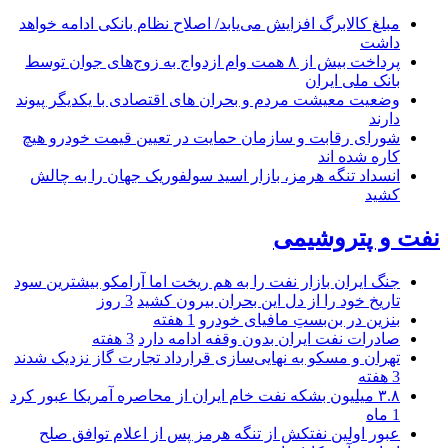
مبلغ کالابرگ افزایش می‌یابد/ اصلاح نظام بانکی ادامه خواهد
داشت
پرداخت بیش از ۸ همت وام ازدواج به زوج‌های جوان توسط
بانک ملی ایران
وضعیت معیشت مردم و بحران های اقتصادی با یکدیگر پیوند
دارند
شورای رقابت و سازمان حمایت در تعیین قیمت خودرو هیچ
کاره شده اند
انسداد تنگه هرمز، بازار اسید سولفوریک جهان را به چالش
کشید
نفت و پتروشیمی
جنگ ایران بازار نفت را به هم ریخت اما آرامکو بیشترین سود
تاریخ خود را از دل این بحران بیرون کشید
3 روز
بنزین در بن‌بستِ مافیای خودرو
1 هفته
صادرات نفت ایران بدون وقفه ادامه دارد
3 هفته
تهران و مسکو به نهایی‌سازی قرارداد تجارت گاز نزدیک شدند
3 هفته
۳.۸ میلیون بشکه نفت خام ایران از محاصره آمریکا عبور کرد
1 ماه
عبور اولین نفتکش از تنگه هرمز پس از اعلام توافق صلح