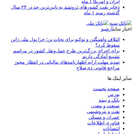
ایران و آمریکا
1 ماه
ذخایر نفت کشورهای ثروتمند به پایین‌ترین حد در ۲۳ سال
گذشته رسید
1 ماه
اخبار سایت
آرشیو
ائتلاف واشنگتن و توکیو برای نجات ین؛ چرا پول ملی ژاپن
سقوط کرد؟
برای اجرای بزرگ‌ترین طرح حمل‌ونقل کشور در مراسم
تشییع آمادگی داریم
تمدید مهلت ارایه اظهارنامه‌های مالیاتی در انتظار مجوز
مراجع قانونی ذی‌‏صلاح
سایر لینک ها
صفحه نخست
بورس
بانک و بیمه
صنعت و معدن
نفت و پتروشیمی
عمران و مسکن
فناوری اطلاعات
انتصابات