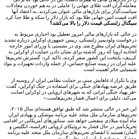
معامله‌گران افت طلای جهانی را عاملی در به هم خوردن معادلات
سیاست‌گذار برای بازار‌های مالی عنوان می‌کردند. به اعتقاد آنها
افت قیمت انس جهانی طلا بود که بازار دلار را سکه و طلا جدا کرد.
سیگنال زلنسکی قیمت دلار را بالا می‌کشد؟
در حالی که بازارهای مالی امروز تعطیل بود اخباری مربوط به
درخواست ولودیمیر زلنسکی، رییس جمهوری اوکراین درباره تشدید
تحریم‌های ایران مطرح شد. وی در نشستی با وزرای امور خارجه
اتحادیه اروپا که روز گذشته برای نشان دادن حمایت از اوکراین به
کی‌یف، پایتخت این کشور سفر کردند، تاکید کرد: گسترش تحریم‌ها
علیه ایران در زمینه صنایع حساس، از جمله واردات تجهیزات و مواد
شیمیایی حائز اهمیت است.
وی با تکرار ادعاهایش مبنی بر حمایت نظامی ایران از روسیه از
طریق عرضه پهپادهای جنگی برای استفاده در جنگ اوکراین، گفت:
«هر پهپاد جنگی ایرانی که به شهرهای اروپایی در اوکراین اصابت
می‌کند، دلیلی برای اعمال فشار تحریم‌هاست.»
این خبر در حالی منتشر شد که طبق توافق هسته‌ای سال ۲۰۱۵،
تحریم‌های سازمان ملل متحد علیه برنامه موشکی و پهپادی ایران
ماه آینده میلادی منقضی خواهد شد. سناتورهای آمریکایی در اقدامی
تحریک‌آمیز در حال فشار به تروئیکای اروپایی (فرانسه، انگلیس و
آلمان) هستند تا انقضای تحریم‌های سازمان ملل متحد علیه برنامه
موشکی و پهپادی ایران را در نظر نگیرند.