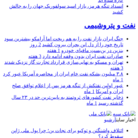
کاره شده اند
انسداد تنگه هرمز، بازار اسید سولفوریک جهان را به چالش
کشید
نفت و پتروشیمی
جنگ ایران بازار نفت را به هم ریخت اما آرامکو بیشترین سود
تاریخ خود را از دل این بحران بیرون کشید
2 روز
بنزین در بن‌بستِ مافیای خودرو
1 هفته
صادرات نفت ایران بدون وقفه ادامه دارد
3 هفته
تهران و مسکو به نهایی‌سازی قرارداد تجارت گاز نزدیک شدند
3 هفته
۳.۸ میلیون بشکه نفت خام ایران از محاصره آمریکا عبور کرد
1 ماه
عبور اولین نفتکش از تنگه هرمز پس از اعلام توافق صلح
ایران و آمریکا
1 ماه
ذخایر نفت کشورهای ثروتمند به پایین‌ترین حد در ۲۳ سال
گذشته رسید
1 ماه
اخبار سایت
آرشیو
ائتلاف واشنگتن و توکیو برای نجات ین؛ چرا پول ملی ژاپن
سقوط کرد؟