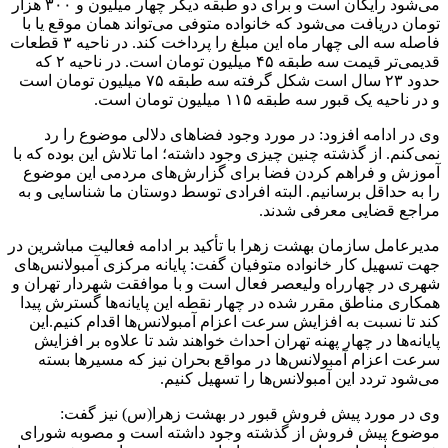
می‌شود رایگان است و برای دو طبقه دیگر چهار میلیون و ۳۰۰ هزار
تومان دریافت می‌شود که خانواده متوفی می‌تواند همان موقع یا با
فاصله سه الی چهار ماه این مبلغ را پرداخت کند. در ناحیه ۳ قطعات
قدیمی‌تر قیمت سه طبقه ۴۵ میلیون تومان است. در ناحیه ۲ که
حدود ۲۳ سال است شکل گرفته سه طبقه ۷۵ میلیون تومان است
و در ناحیه یک قبور سه طبقه ۱۱۵ میلیون تومان است.
وی در ادامه افزود: در مورد وجود فضاهای دلالی موضوع را رد
نمی‌کنم. از گذشته چنین چیزی وجود داشته؛ اما تلاش این بوده که با
آموزش و فراهم کردن فضا برای گزارش‌های مردمی این موضوع
را به حداقل برسانیم. البته افرادی توسط دوستان ما شناسایی و به
مراجع قضایی معرفی شدند.
مدیرعامل سازمان بهشت زهرا با تأکید بر ادامه فعالیت مباشرین در
جهت تسهیل کار خانواده متوفیان گفت: پایانه مرکزی آمبولانس‌های
شهری در چهارراه ولیعصر فعال است و با موافقت شهردار تهران و
همکاری مناطق مقرر شده در چهار نقطه این پایانه‌ها گسترش پیدا
کند تا نسبت به افزایش سرعت اعزام آمبولانس‌ها اقدام کنیم.این
پایانه‌ها در چهار پهنه تهران احداث خواهند شد تا علاوه بر افزایش
سرعت اعزام آمبولانس‌ها در مواقع بحران نیز که مسیرها بسته
می‌شود تردد این آمبولانس‌ها را تسهیل کنیم.
وی در مورد پیش فروش قبور در بهشت زهرا(س) نیز گفت:
موضوع پیش فروش از گذشته وجود داشته است و مصوبه شورای