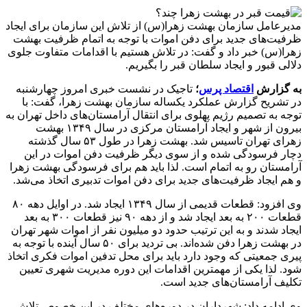
مدیرعامل سازمان بهشت زهرا(س) از تلاش این سازمان برای ایجاد
ظرفیت‌های جدید برای دفن اموات با توجه به اتمام ظرفیت بهشت
زهرا(س) خبر داد و گفت: در تلاش هستیم با اقدامات متفاوت جلوی
دلالی قبور و ایجاد سلطان قبر را بگیریم.
به گزارش
اقتصاد پرس
؛
تاجیک در نشست خبری امروز چهارشنبه
در تشریح گزارش عملکرد یکساله سازمان بهشت زهرا، گفت: با
توجه به تصمیم رژیم پهلوی برای انتقال آرامستان‌های داخل تهران به
بیرون از شهر و ایجاد آرامستان مرکزی در سال ۱۳۴۹ بهشت
زهرای تهران تاسیس شد. بهشت زهرا در طول ۵۳ سال گذشته
دچار فرسودگی شده و از سوی دیگر ظرفیت دفن اموات در این
آرامستان رو به اتمام است. لذا باید هم برای فرسودگی بهشت زهرا
و هم ایجاد ظرفیت‌های جدید برای دفن اموات تدبیری اتخاذ می‌شد.
وی افزود: قطعات قدیمی از سال ۱۳۴۹ ایجاد شد. در اوایل دهه ۸۰
قطعات ۲۰۰ به بعد ایجاد شد و از دهه ۹۰ نیز قطعات ۳۰۰ به بعد
ایجاد شدند و به این ترتیب حدود دو میلیون نفر از اموات شهر تهران
در بهشت زهرا دفن شده‌اند. بی تردید برای ۵۰ سال آینده با توجه به
پیری جمعیتی که وجود دارد باید برای محل تدفین اموات فکری اتخاذ
شود. لذا یکی از مهمترین اقدامات این دوره مدیریت شهری تعیین
تکلیف آرامستان‌های جدید است.
وی ادامه داد: شهرداران در دوره‌های مختلف در این خصوص تلاش