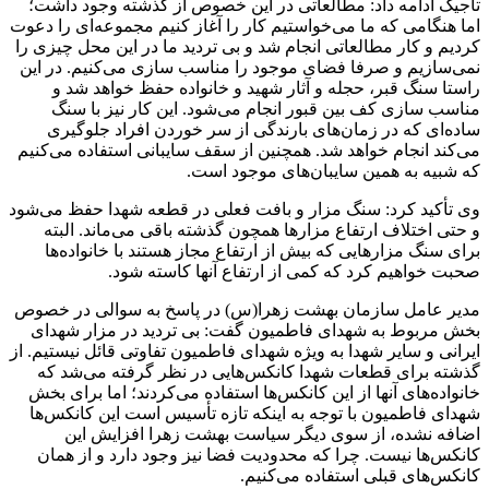
تاجیک ادامه داد: مطالعاتی در این خصوص از گذشته وجود داشت؛
اما هنگامی که ما می‌خواستیم کار را آغاز کنیم مجموعه‌ای را دعوت
کردیم و کار مطالعاتی انجام شد و بی تردید ما در این محل چیزی را
نمی‌سازیم و صرفا فضای موجود را مناسب سازی می‌کنیم. در این
راستا سنگ قبر، حجله و آثار شهید و خانواده حفظ خواهد شد و
مناسب سازی کف بین قبور انجام می‌شود. این کار نیز با سنگ
ساده‌ای که در زمان‌های بارندگی از سر خوردن افراد جلوگیری
می‌کند انجام خواهد شد. همچنین از سقف سایبانی استفاده می‌کنیم
که شبیه به همین سایبان‌های موجود است.
وی تأکید کرد: سنگ مزار و بافت فعلی در قطعه شهدا حفظ می‌شود
و حتی اختلاف ارتفاع مزارها همچون گذشته باقی می‌ماند. البته
برای سنگ مزارهایی که بیش از ارتفاع مجاز هستند با خانواده‌ها
صحبت خواهیم کرد که کمی از ارتفاع آنها کاسته شود.
مدیر عامل سازمان بهشت زهرا(س) در پاسخ به سوالی در خصوص
بخش مربوط به شهدای فاطمیون گفت: بی تردید در مزار شهدای
ایرانی و سایر شهدا به ویژه شهدای فاطمیون تفاوتی قائل نیستیم. از
گذشته برای قطعات شهدا کانکس‌هایی در نظر گرفته می‌شد که
خانواده‌های آنها از این کانکس‌ها استفاده می‌کردند؛ اما برای بخش
شهدای فاطمیون با توجه به اینکه تازه تأسیس است این کانکس‌ها
اضافه نشده، از سوی دیگر سیاست بهشت زهرا افزایش این
کانکس‌ها نیست. چرا که محدودیت فضا نیز وجود دارد و از همان
کانکس‌های قبلی استفاده می‌کنیم.