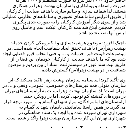
حاضر حدود ۲۰۰۰ نفر نیرو به صورت مستقیم و ۱۰۰۰ نفر به
صورت واسطه و پیمانکاری با سازمان بهشت زهرا در همکاری
هستند. لذا شفاف سازی و سالم سازی با هدف صیانت از کارکنان
از طریق افزایش سامانه‌های تصویری و سامانه‌های نظارتی عملیاتی
شد و از سوی دیگر آموزش کارکنان را به صورت جدی پیگیری
کردیم. همچنین ابلاغ شد همه کارکنان اتیکت اسم و فامیل روی
لباس آنها نصب شده باشد.
تاجیک افزود: موضوع هوشمندسازی و الکترونیکی کردن خدمات
بهشت زهرا(س) با هدف تحقق ایجاد شفافیت انجام شده است. در
موضوعات قیمت قبر، خدمات و … و حتی انتخاب قبور فضایی ایجاد
شده بود که ما با هدف صیانت از کارکنان خودمان این فضا را از
طریق ثبت سند قبور در سیستم ثبت اسناد از بین بردیم و موضوع
شفافیت را در بهشت زهرا(س) گسترش دادیم.
وی تأکید کرد: اساسنامه سازمان بهشت زهرا تاکید می‌کند که این
سازمان متولی همه قبرستان‌های خصوصی، عمومی، وقفی و … در
تهران است؛ لذا سازمان بهشت زهرا نسبت به آرامستان‌های تهران
در دوره‌های گذشته کم توجهی کرده، اما در رویکرد جدید
آرامستان‌های امامزادگان، مزار شهدای گمنام و … مورد توجه قرار
می‌گیرد. در همین راستا ساماندهی یادمان شهدای گمنام به
شهرداری تهران سپرده شده و با ایجاد یک ستاد هماهنگی در
شهرداری تهران این کار به سازمان بهشت زهرا واگذار شده است.