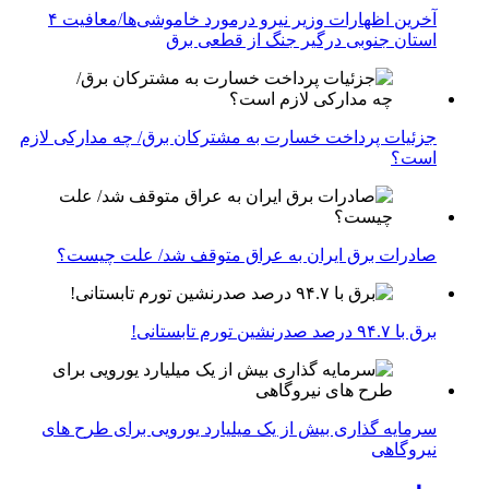
آخرین اظهارات وزیر نیرو درمورد خاموشی‌ها/معافیت ۴
استان جنوبی درگیر جنگ از قطعی برق
جزئیات پرداخت خسارت به مشترکان برق/ چه مدارکی لازم
است؟
صادرات برق ایران به عراق متوقف شد/ علت چیست؟
برق با ۹۴.۷ درصد صدرنشین تورم تابستانی!
سرمایه گذاری بیش از یک میلیارد یورویی برای طرح های
نیروگاهی