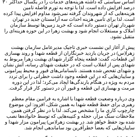
اساس سیاستی که داشته هزینه‌های خدمات را در یکسال حداکثر ۳۰
درصد افزایش داده است. لذا با توجه به تورم فاصله تامین
هزینه‌هایی که از شهروندان گرفته نمی‌شود مداوم افزایش پیدا کرده
است. لذا برای تامین هزینه احداث سه آرامستان جدید در تهران
شهردار تهران دستور داده است که خرید زمین‌ها توسط سازمان
املاک و مستغلات انجام شود و بهشت زهرا در این حوزه هزینه‌ای را
متقبل نشود.
پیش از آغاز این نشست خبری تاجیک مدیرعامل سازمان بهشت
زهرا(س) در جریان بازدید خبرنگاران از قطعه شهدا و روند بهسازی
این قطعات، گفت: قطعه پنجاه گلزار شهدای بهشت زهرا مربوط به
شهدای پس از انقلاب است که در حقیقت شهدای رسانه، آتش نشان
و شهدای تفحص شده هستند. نابسامانی‌های قبور و محیط پیرامونی
و سایبان‌هایی که در این قطعه وجود داشت خطراتی را برای تردد
مردم به ویژه در هنگام بارندگی‌ها ایجاد می‌کرد؛ لذا در این دوره
مرمت و بهسازی این قطعه و قبور آن در دستور کار قرار گرفت.
وی درباره وضعیت قطعه شهدا با اشاره به فرامین مقام معظم
رهبری برای حفظ قطعه شهدا به همین شکل، افزود: این موضوع
چارچوب کاری ما را مشخص می‌کند. لذا با در نظر گرفتن همین
ملاحظات سنگ مزار، حجله و کتیبه‌هایی که توسط خانواده‌ها نصب
شده بود حفظ خواهد شد. در بهشت زهرا(س) پیرامون مزار شهدا و
سایبان‌هایی که بعضاً خطرآفرین بود ساماندهی انجام شد.