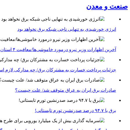
صنعت و معدن
انرژی خورشیدی به تنهایی ناجی شبکه برق نخواهد بود
آخرین اظهارات وزیر نیرو درمورد خاموشی‌ها/معافیت ۴ استان جنوبی درگیر جنگ از قطعی برق
جزئیات پرداخت خسارت به مشترکان برق/ چه مدارکی لازم ا
صادرات برق ایران به عراق متوقف شد/ علت چیست؟
برق با ۹۴.۷ درصد صدرنشین تورم تابستانی!