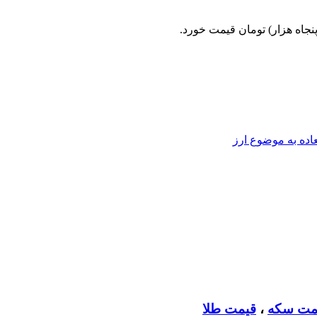
اده به موضوع ارز
مت سکه
،
قیمت طلا