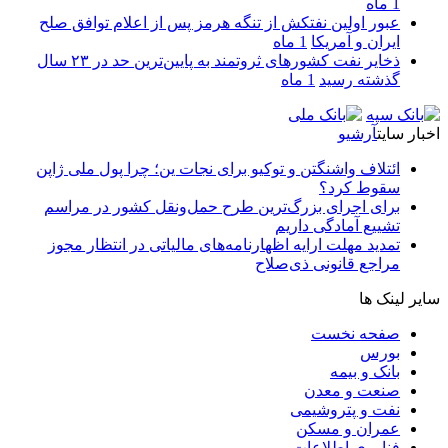
1 ماه
عبور اولین نفتکش از تنگه هرمز پس از اعلام توافق صلح
ایران و آمریکا
1 ماه
ذخایر نفت کشورهای ثروتمند به پایین‌ترین حد در ۲۳ سال
گذشته رسید
1 ماه
اخبار سایت
آرشیو
ائتلاف واشنگتن و توکیو برای نجات ین؛ چرا پول ملی ژاپن
سقوط کرد؟
برای اجرای بزرگ‌ترین طرح حمل‌ونقل کشور در مراسم
تشییع آمادگی داریم
تمدید مهلت ارایه اظهارنامه‌های مالیاتی در انتظار مجوز
مراجع قانونی ذی‌‏صلاح
سایر لینک ها
صفحه نخست
بورس
بانک و بیمه
صنعت و معدن
نفت و پتروشیمی
عمران و مسکن
فناوری اطلاعات