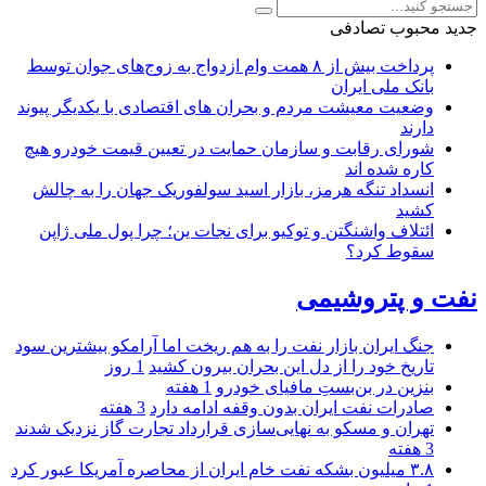
جدید
محبوب
تصادفی
پرداخت بیش از ۸ همت وام ازدواج به زوج‌های جوان توسط
بانک ملی ایران
وضعیت معیشت مردم و بحران های اقتصادی با یکدیگر پیوند
دارند
شورای رقابت و سازمان حمایت در تعیین قیمت خودرو هیچ
کاره شده اند
انسداد تنگه هرمز، بازار اسید سولفوریک جهان را به چالش
کشید
ائتلاف واشنگتن و توکیو برای نجات ین؛ چرا پول ملی ژاپن
سقوط کرد؟
نفت و پتروشیمی
جنگ ایران بازار نفت را به هم ریخت اما آرامکو بیشترین سود
تاریخ خود را از دل این بحران بیرون کشید
1 روز
بنزین در بن‌بستِ مافیای خودرو
1 هفته
صادرات نفت ایران بدون وقفه ادامه دارد
3 هفته
تهران و مسکو به نهایی‌سازی قرارداد تجارت گاز نزدیک شدند
3 هفته
۳.۸ میلیون بشکه نفت خام ایران از محاصره آمریکا عبور کرد