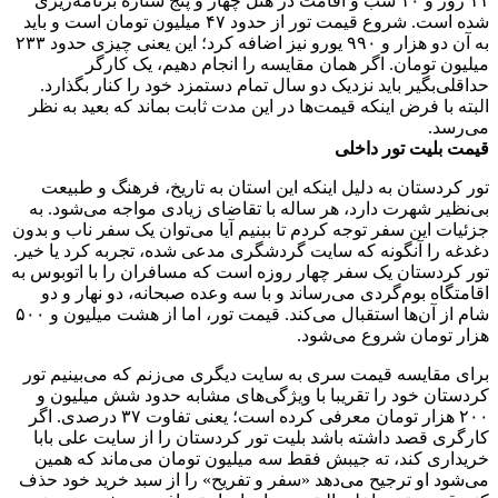
۱۱ روز و ۱۰ شب و اقامت در هتل چهار و پنج ستاره برنامه‌ریزی
شده است. شروع قیمت تور از حدود ۴۷ میلیون تومان است و باید
به آن دو هزار و ۹۹۰ یورو نیز اضافه کرد؛ این یعنی چیزی حدود ۲۳۳
میلیون تومان. اگر همان مقایسه را انجام دهیم، یک کارگر
حداقلی‌بگیر باید نزدیک دو سال تمام دستمزد خود را کنار بگذارد.
البته با فرض اینکه قیمت‌ها در این مدت ثابت بماند که بعید به نظر
می‌رسد.
قیمت بلیت تور داخلی
تور کردستان به دلیل اینکه این استان به تاریخ، فرهنگ و طبیعت
بی‌نظیر شهرت دارد، هر ساله با تقاضای زیادی مواجه می‌شود. به
جزئیات این سفر توجه کردم تا ببنیم آیا می‌توان یک سفر ناب و بدون
دغدغه را آنگونه که سایت گردشگری مدعی شده، تجربه کرد یا خیر.
تور کردستان یک سفر چهار روزه است که مسافران را با اتوبوس به
اقامتگاه بوم‌گردی می‌رساند و با سه وعده صبحانه، دو نهار و دو
شام از آن‌ها استقبال می‌کند. قیمت تور، اما از هشت میلیون و ۵۰۰
هزار تومان شروع می‌شود.
برای مقایسه قیمت سری به سایت دیگری می‌زنم که می‌بینیم تور
کردستان خود را تقریبا با ویژگی‌های مشابه حدود شش میلیون و
۲۰۰ هزار تومان معرفی کرده است؛ یعنی تفاوت ۳۷ درصدی. اگر
کارگری قصد داشته باشد بلیت تور کردستان را از سایت علی بابا
خریداری کند، ته جیبش فقط سه میلیون تومان می‌ماند که همین
می‌شود او ترجیح می‌دهد «سفر و تفریح» را از سبد خرید خود حذف