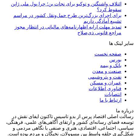
ائتلاف واشنگتن و توکیو برای نجات ین؛ چرا پول ملی ژاپن
سقوط کرد؟
برای اجرای بزرگ‌ترین طرح حمل‌ونقل کشور در مراسم
تشییع آمادگی داریم
تمدید مهلت ارایه اظهارنامه‌های مالیاتی در انتظار مجوز
مراجع قانونی ذی‌‏صلاح
سایر لینک ها
صفحه نخست
بورس
بانک و بیمه
صنعت و معدن
نفت و پتروشیمی
عمران و مسکن
فناوری اطلاعات
انتصابات
ارتباط با ما
درباره ما
رسالت اصلی اقتصاد پرس از بدو تاسیس تاکنون ایفای نقش در
توسعه فضای رسانه‌ای کشور و ارتقای آگاهی‌های علمی، فرهنگی،
سیاسی، اجتماعی، اقتصادی، هنری و صنفی با نگاهی مردمی و
شکل‌گیری حلقه واسط بین مسوولان، نخبگان و مردم بوده است.