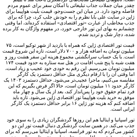
چقدر میان جملات جذاب تبلیغاتی با امکان سفر برای عموم مردم
فاصله وجود دارد. در میان این جست‌وجو، قیمت بلیت هواپیما برای
ژاپن در سایت علی بابا نظرم را به خودش جلب کرد، چرا که برای
جذب مخاطب از عبارت «تور اقتصادی» استفاده کرده‌اند، اما وقتی
چشمانم به بهای این تور خارجی خورد، در مفهوم واژگان به کار برده
شده، دچار شک و تردید شدم.
قیمت تور اقتصادی ژاپن که همراه با بازدید از شهر توکیو است، ۷۵
میلیون تومان به اضافه هزار و ۷۰۰ دلار است، تازه این شروع قیمت
است. با یک حساب سرانگشتی مجموع هزینه این سفر هشت روز و
هفت شبه با پنج شب اقامت در هتل سه ستاره به حدود قیمت ۱۷۴
میلیون تومان می‌رسیم. این رقم به خودی خود عجیب و زیاد است،
اما وقتی آن را با ارقام دیگری مثل حداقل دستمزد یک کارگر
مقایسه می‌کنیم، ماجرا عجیب‌تر می‌شود. حداقل دستمزد ۱۴۰۳ یک
کارگر حدود ۱۱ میلیون تومان است، حالا اگر فرض بگیریم که این
فرد تمام حقوق خود را پس‌انداز کند، بعد از یک سال و چهار ماه
موفق به خرید بلیت هواپیما تور اقتصادی ژاپن می‌شود. تازه باید
اضافه کنم که هزینه تور ژاپن ۱۶ برابر حداقل دستمزد یک کارگر
ایرانی است.
تور اسپانیا و ایتالیا هم این روز‌ها گردشگران زیادی را به سوی خود
جذب می‌کند. در همین سایت گردشگری دنبال قیمت تور این دو
کشور می‌گردم که به تور فرانسه، اسپانیا و ایتالیا می‌رسم که برای