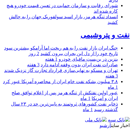
شورای رقابت و سازمان حمایت در تعیین قیمت خودرو هیچ
کاره شده اند
انسداد تنگه هرمز، بازار اسید سولفوریک جهان را به چالش
کشید
نفت و پتروشیمی
جنگ ایران بازار نفت را به هم ریخت اما آرامکو بیشترین سود
تاریخ خود را از دل این بحران بیرون کشید
2 روز
بنزین در بن‌بستِ مافیای خودرو
1 هفته
صادرات نفت ایران بدون وقفه ادامه دارد
3 هفته
تهران و مسکو به نهایی‌سازی قرارداد تجارت گاز نزدیک شدند
3 هفته
۳.۸ میلیون بشکه نفت خام ایران از محاصره آمریکا عبور کرد
1 ماه
عبور اولین نفتکش از تنگه هرمز پس از اعلام توافق صلح
ایران و آمریکا
1 ماه
ذخایر نفت کشورهای ثروتمند به پایین‌ترین حد در ۲۳ سال
گذشته رسید
1 ماه
اخبار سایت
آرشیو