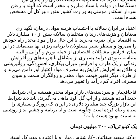
دستگاه‌ها در دولت با ستاد مبارزه با مخدر است که البته با رفتن
سردار اسکندر مومنی به وزارت کشور هنوز دبیر کل آن مشخص
نشده است.
اعتیاد در ایران سالانه با احتساب هزینه مواد، درمان، نگهداری
معتادان و هزینه‌های زندان متخلفان سالانه بیش از ۱۰ میلیارد دلار
به اقتصاد ایران ضربه می‌زند. با این حال بازار مواد مخدر راه خودش
را می‌رود و منتظر تغییر مسئولان یا برنامه‌ریزی آنها نمی‌ماند. در این
میان افزایش مشکلات اقتصادی از جمله تورم و گرانی و البته
متناسب نبودن درآمد بسیاری از مشاغل با هزینه‌های رو افزایش
زندگی از یک طرف و افزایش میزان بیکاری، افسردگی، روانپریشی
و طلاق به افزایش گرایش به مصرف مواد اعتیار آور دامن می‌زند و
از طرف دیگر تغییر قیمت مواد مخدر و روانگران سمت و سوی
مصرف افراد کم درآمد را تغییر می‌دهد.
قاچاقچیان و سردسته‌های بازار مواد مخدر همیشه برای شرایط
جدید آماده هستند و از آب گل آلود ماهی می‌گیرند، باید دید شرایط
این بازار بزرگ چند میلیارد دلاری در ایران که روزگار بسیاری را
سیاه و تباه کرده است چگونه است و آیا برنامه و چشم انداز روشنی
به سمت بهبود هست یا نه؟
یک کیلو تریاک، ۲۰۰ میلیون تومان
«دکتر سعید صفاتیان»کارشناس مبارزه با اعتیاد و مدیرکل اسبق