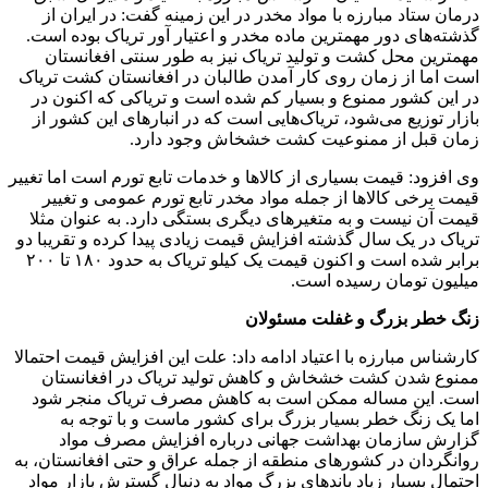
درمان ستاد مبارزه با مواد مخدر در این زمینه گفت: در ایران از
گذشته‌های دور مهمترین ماده مخدر و اعتیار آور تریاک بوده است.
مهمترین محل کشت و تولید تریاک نیز به طور سنتی افغانستان
است اما از زمان روی کار آمدن طالبان در افغانستان کشت تریاک
در این کشور ممنوع و بسیار کم شده است و تریاکی که اکنون در
بازار توزیع می‌شود، تریاک‌هایی است که در انبارهای این کشور از
زمان قبل از ممنوعیت کشت خشخاش وجود دارد.
وی افزود: قیمت بسیاری از کالاها و خدمات تابع تورم است اما تغییر
قیمت برخی کالاها از جمله مواد مخدر تابع تورم عمومی و تغییر
قیمت آن نیست و به متغیرهای دیگری بستگی دارد. به عنوان مثلا
تریاک در یک سال گذشته افزایش قیمت زیادی پیدا کرده و تقریبا دو
برابر شده است و اکنون قیمت یک کیلو تریاک به حدود ۱۸۰ تا ۲۰۰
میلیون تومان رسیده است.
زنگ خطر بزرگ و غفلت مسئولان
کارشناس مبارزه با اعتیاد ادامه داد: علت این افزایش قیمت احتمالا
ممنوع شدن کشت خشخاش و کاهش تولید تریاک در افغانستان
است. این مساله ممکن است به کاهش مصرف تریاک منجر شود
اما یک زنگ خطر بسیار بزرگ برای کشور ماست و با توجه به
گزارش سازمان بهداشت جهانی درباره افزایش مصرف مواد
روانگردان در کشورهای منطقه از جمله عراق و حتی افغانستان، به
احتمال بسیار زیاد باندهای بزرگ مواد به دنبال گسترش بازار مواد