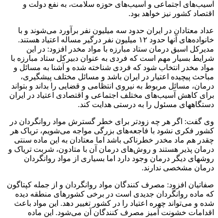
آسیب‌های اجتماعی و آسیب‌های حوزه سلامت، به نفع دولت و
اقتصاد کشور نیز خواهد بود.
عداد معتادان در ایران حدود سه میلیون نفر برآورد می‌شوند و با
خانواده‌های آنها حدود ۱۲ میلیون نفر درگیر مساله اعتیاد هستند.
مدیرکل اسبق درمان ستاد مبارزه با مواد مخدر افزود: در این
شرایط بسیار مهم است که فردی به عنوان دبیرکل ستاد مبارزه با
مواد مخدر انتخاب شود که فردی شناخته شده و آشنا به مسائل و
مباحث پیچیده اعتیار در ایران باشد و مسائل مختلف پیشگیری،
درمان،‌ مسائل مربوط به نیروی انتظامی و قضایی را بداند و بتواند
برای کاهش آسیب‌های مختلف اجتماعی و اقتصادی اعتیاد در ایران
دستگاههای مسئول را به درستی هدایت کند.
وی گفت: اگر هر چه زودتر برای خطر گسترش مواد روانگردان در
کشور فکری نشود با فاجعه‌های بزرگی مواجه می‌شویم، تریاک هر
چقدر هم ماد مخدر خطرناکی باشد اما معتادان به این ماده سنتی
درمان پذیر هستند و روش‌های درمان آن با متادون، شربت تریاک و
روشهای دیگر درمان وجود دارد اما بسیاری از مواد روانگردان
درمان مشخصی ندارند.
صفاتیان افزود:‌ مصرف کنندگان مواد روانگردان و از جمله کپتاگون
که ماده روانگردان جدیدی است در برخی کشورهای منطقه دیده
شده و می‌تواند چهره اعتیاد را در کشور تغییر دهد. این مواد باعث
اقدامات خشونت آمیز مصرف کنندگان آن می‌شود. این ماده