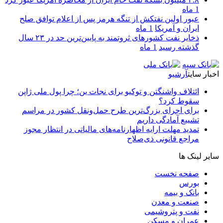
1 ماه
عبور اولین نفتکش از تنگه هرمز پس از اعلام توافق صلح
ایران و آمریکا
1 ماه
ذخایر نفت کشورهای ثروتمند به پایین‌ترین حد در ۲۳ سال
گذشته رسید
1 ماه
اخبار سایت
آرشیو
ائتلاف واشنگتن و توکیو برای نجات ین؛ چرا پول ملی ژاپن
سقوط کرد؟
برای اجرای بزرگ‌ترین طرح حمل‌ونقل کشور در مراسم
تشییع آمادگی داریم
تمدید مهلت ارایه اظهارنامه‌های مالیاتی در انتظار مجوز
مراجع قانونی ذی‌‏صلاح
سایر لینک ها
صفحه نخست
بورس
بانک و بیمه
صنعت و معدن
نفت و پتروشیمی
عمران و مسکن