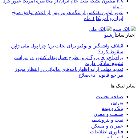
۳.۸ میلیون بشکه نفت خام ایران از محاصره آمریکا عبور کرد
1 ماه
عبور اولین نفتکش از تنگه هرمز پس از اعلام توافق صلح
ایران و آمریکا
1 ماه
اخبار سایت
آرشیو
ائتلاف واشنگتن و توکیو برای نجات ین؛ چرا پول ملی ژاپن
سقوط کرد؟
برای اجرای بزرگ‌ترین طرح حمل‌ونقل کشور در مراسم
تشییع آمادگی داریم
تمدید مهلت ارایه اظهارنامه‌های مالیاتی در انتظار مجوز
مراجع قانونی ذی‌‏صلاح
سایر لینک ها
صفحه نخست
بورس
بانک و بیمه
صنعت و معدن
نفت و پتروشیمی
عمران و مسکن
فناوری اطلاعات
انتصابات