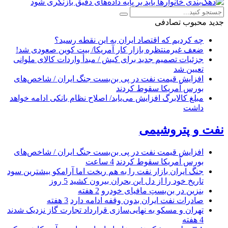
جدید
محبوب
تصادفی
چه کردیم که اقتصاد ایران به این نقطه رسید؟
ضعف غیرمنتظره بازار کار آمریکا/ بیت کوین صعودی شد!
جزئیات تصمیم جدید برای کیش / مبدأ واردات کالای ملوانی
تعیین شد
افزایش قیمت نفت در پی بن‌بست جنگ ایران / شاخص‌های
بورس آمریکا سقوط کردند
مبلغ کالابرگ افزایش می‌یابد/ اصلاح نظام بانکی ادامه خواهد
داشت
نفت و پتروشیمی
افزایش قیمت نفت در پی بن‌بست جنگ ایران / شاخص‌های
بورس آمریکا سقوط کردند
4 ساعت
جنگ ایران بازار نفت را به هم ریخت اما آرامکو بیشترین سود
تاریخ خود را از دل این بحران بیرون کشید
5 روز
بنزین در بن‌بستِ مافیای خودرو
2 هفته
صادرات نفت ایران بدون وقفه ادامه دارد
3 هفته
تهران و مسکو به نهایی‌سازی قرارداد تجارت گاز نزدیک شدند
4 هفته