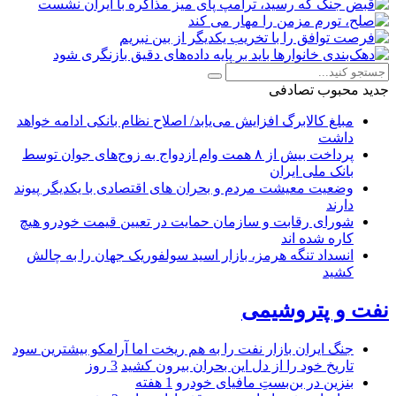
جدید
محبوب
تصادفی
مبلغ کالابرگ افزایش می‌یابد/ اصلاح نظام بانکی ادامه خواهد
داشت
پرداخت بیش از ۸ همت وام ازدواج به زوج‌های جوان توسط
بانک ملی ایران
وضعیت معیشت مردم و بحران های اقتصادی با یکدیگر پیوند
دارند
شورای رقابت و سازمان حمایت در تعیین قیمت خودرو هیچ
کاره شده اند
انسداد تنگه هرمز، بازار اسید سولفوریک جهان را به چالش
کشید
نفت و پتروشیمی
جنگ ایران بازار نفت را به هم ریخت اما آرامکو بیشترین سود
تاریخ خود را از دل این بحران بیرون کشید
3 روز
بنزین در بن‌بستِ مافیای خودرو
1 هفته