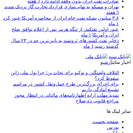
صادرات نفت ایران بدون وقفه ادامه دارد
3 هفته
تهران و مسکو به نهایی‌سازی قرارداد تجارت گاز نزدیک شدند
3 هفته
۳.۸ میلیون بشکه نفت خام ایران از محاصره آمریکا عبور کرد
1 ماه
عبور اولین نفتکش از تنگه هرمز پس از اعلام توافق صلح
ایران و آمریکا
1 ماه
ذخایر نفت کشورهای ثروتمند به پایین‌ترین حد در ۲۳ سال
گذشته رسید
1 ماه
اخبار سایت
آرشیو
ائتلاف واشنگتن و توکیو برای نجات ین؛ چرا پول ملی ژاپن
سقوط کرد؟
برای اجرای بزرگ‌ترین طرح حمل‌ونقل کشور در مراسم
تشییع آمادگی داریم
تمدید مهلت ارایه اظهارنامه‌های مالیاتی در انتظار مجوز
مراجع قانونی ذی‌‏صلاح
سایر لینک ها
صفحه نخست
بورس
بانک و بیمه