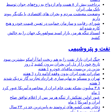
پرداخت بیش از ۸ همت وام ازدواج به زوج‌های جوان توسط
بانک ملی ایران
وضعیت معیشت مردم و بحران های اقتصادی با یکدیگر پیوند
دارند
شورای رقابت و سازمان حمایت در تعیین قیمت خودرو هیچ
کاره شده اند
انسداد تنگه هرمز، بازار اسید سولفوریک جهان را به چالش
کشید
نفت و پتروشیمی
جنگ ایران بازار نفت را به هم ریخت اما آرامکو بیشترین سود
تاریخ خود را از دل این بحران بیرون کشید
2 روز
بنزین در بن‌بستِ مافیای خودرو
1 هفته
صادرات نفت ایران بدون وقفه ادامه دارد
3 هفته
تهران و مسکو به نهایی‌سازی قرارداد تجارت گاز نزدیک شدند
3 هفته
۳.۸ میلیون بشکه نفت خام ایران از محاصره آمریکا عبور کرد
1 ماه
عبور اولین نفتکش از تنگه هرمز پس از اعلام توافق صلح
ایران و آمریکا
1 ماه
ذخایر نفت کشورهای ثروتمند به پایین‌ترین حد در ۲۳ سال
گذشته رسید
1 ماه