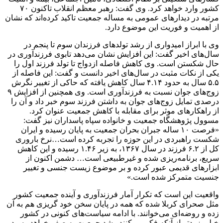
کشور وارد خواهد کرد. وی گفت: رهبر معظم انقلاب تاکنون ۷۰
مرتبه در دیدارهای عمومی به مساله جمعیت تاکید کرده‌اند که نشان
از اهمیت و فوریت این موضوع دارد.
وی با ابراز امیدواری از رشد تولدهای فرزندان سوم تا پنجم در
سال‌های اخیر گفت: این افزایش نشان می‌دهد تابوی فرزندآوری در
حال شکستن است. وی کاهش فاصله ازدواج تا تولد فرزند اول را
یکی از نکات مثبت در سال‌های اخیر دانست و گفت: این فاصله از
۵.۵ سال به حدود ۴.۱۴ سال کاهش یافته که حاکی از تغییر نگرش
زوج‌های جوان نسبت به فرزندآوری است. وی همچنین از افزایش ۹
درصدی تمایل زوج‌های جوان به داشتن فرزند سوم خبر داد و آن را
از راهکارهای موثر برای مقابله با کاهش جمعیت عنوان کرد.
مسوول پژوهشگاه جمعیت و خانواده سپاه پاسداران نیز گفت:
«فرصت ۱۰ ساله جبران بحران جمعیت به پایان رسیده و ایران
شکست راهبردی در این حوزه را تجربه کرده است…نرخ باروری
کل از ۶.۲ فرزند در سال ۱۳۶۷، به زیر ۱.۴۶ رسیده و این کاهش
سریع، برنامه‌ریزی‌ شده و غیرطبیعی است… دشمن اکنون از
ابزارهای قدیمی عبور کرده و بر موضوع زیست جنسی و تغییر
جنسیت متمرکز شده است.»
واقعیت این است که تکرار آمار فرزندآوری و آینده جمعیت کشور
مثل صحرای کربلا شده که همه در پایان سخن خود گریزی هم به آن
زده و روضه‌ای می‌خوانند. با ادامه سیاست‌های کنونی در کشور
خیلی زودتر از آنکه فکر می‌کنند رشد جمعیت به صفر خواهد رسید.