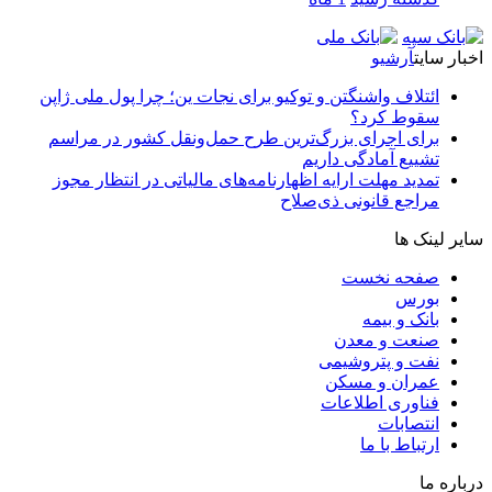
اخبار سایت
آرشیو
ائتلاف واشنگتن و توکیو برای نجات ین؛ چرا پول ملی ژاپن
سقوط کرد؟
برای اجرای بزرگ‌ترین طرح حمل‌ونقل کشور در مراسم
تشییع آمادگی داریم
تمدید مهلت ارایه اظهارنامه‌های مالیاتی در انتظار مجوز
مراجع قانونی ذی‌‏صلاح
سایر لینک ها
صفحه نخست
بورس
بانک و بیمه
صنعت و معدن
نفت و پتروشیمی
عمران و مسکن
فناوری اطلاعات
انتصابات
ارتباط با ما
درباره ما