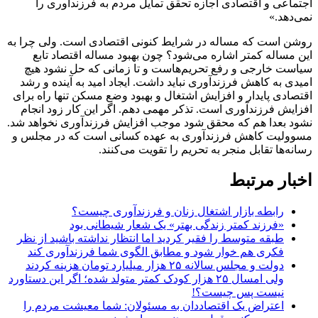
اجتماعی و اقتصادی اجازه تحقق تمایل مردم به فرزندآوری را
نمی‌دهد.»
روشن است که مساله در شرایط کنونی اقتصادی است. ولی چرا به
این مساله کمتر اشاره می‌شود؟ چون بهبود مساله اقتصاد تابع
سیاست خارجی و رفع تحریم‌هاست و تا زمانی که حل نشود هیچ
امیدی به کاهش فرزندآوری نباید داشت. ایجاد امید به آینده و رشد
اقتصادی پایدار و افزایش اشتغال و بهبود وضع مسکن تنها راه برای
افزایش فرزندآوری است. تذکر مهمی دهم. اگر این کار زود انجام
نشود بعدا هم که محقق شود موجب افزایش فرزندآوری نخواهد شد.
مسوولیت کاهش فرزندآوری به عهده کسانی است که در مجلس و
رسانه‌ها تقابل منجر به تحریم را تقویت می‌کنند.
اخبار مرتبط
رابطه بازار اشتغال زنان و فرزندآوری چیست؟
«فرزند کمتر زندگی بهتر» یک شعار شیطانی بود
طبقه متوسط را فقیر کردید اما انتظار نداشته باشید از نظر
فکری هم خوار شود و مطابق الگوی شما فرزندآوری کند
دولت و مجلس سالانه ۲۵ هزار میلیارد تومان هزینه کردند
ولی امسال ۲۵ هزار کودک کمتر متولد شده؛ اگر این دستاورد
نیست پس چیست؟!
اعتراض یک اقتصاددان به مسئولان: شما معیشت مردم را