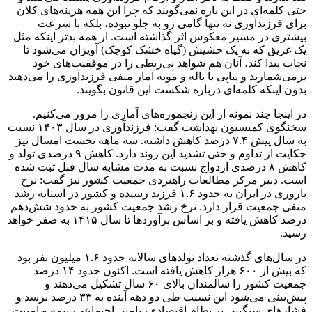
حتی کلمه‌ای در این باره نمی‌گویند که چرا این همه هزینه‌های کلان
برای فرزندآوری نه تنها گامی رو به جلو نبوده، بلکه با سرعت
بیشتری در مسیر معکوس اثر گذاشته است. از همه بدتر اینکه مثل
یک غریق که به یک حشیش (گیاه خشک کوچک) آویزان می‌شود تا
نجات پیدا کند، آنان هم شواهد بی‌ربطی را در موفقیت‌های خود
برمی‌شمارند و پیاپی با ناله و مویه آمار منفی فرزندآوری را می‌دهند
بدون اینکه کلمه‌ای درباره شکست این قانون بگویند.
در اینجا چند نمونه از این زنجموره‌های آماری را مرور می‌کنیم.
سخنگوی کمیسیون بهداشت گفت: فرزندآوری در سال ۱۴۰۳ نسبت
به سال پیش ۷.۴ درصد کاهش داشته. سه‌ ماهه نخست امسال نیز
حکایت از تداوم و حتی تشدید این روند دارد. کاهش ۹ درصدی تولد و
کاهش ۸ درصدی ازدواج نسبت به مدت مشابه سال قبل ثبت شده
است. دبیر مرکز مطالعات راهبردی جمعیت کشور نیز گفت: نرخ
باروری در ایران به حدود ۱.۶ فرزند رسیده و کشور در آستانه رشد
منفی جمعیت قرار دارد. نرخ رشد جمعیت کشور به حدود شش‌دهم
درصد کاهش یافته و بر اساس برآوردها تا سال ۱۴۱۵ به صفر خواهد
رسید.
در سال‌های گذشته تعداد تولدهای سالانه حدود ۱.۶ میلیون نفر بود
که بیش از ۶۰۰ هزار کاهش یافته است. اکنون حدود ۱۴ درصد
جمعیت کشور را سالمندان بالای ۶۰ سال تشکیل می‌دهند و
پیش‌بینی می‌شود این نسبت طی دو دهه آینده به ۳۳ درصد برسد و
فشارهای سنگینی بر نظام اقتصادی، تامین اجتماعی، بیمه و امنیت