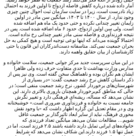
آمار داده شده درباره کاهش فاصله ازدواج تا اولین فرزند به احتمال
زیاد نادرست است، زیرا در سایت سازمان ثبت احوال چنین چیزی
وجود ندارد. از سال ۱۴۰۰ تا ۱۴۰۳، میانگین سن مادر در اولین
زایمان تغییر چندانی نکرده و حتی حدود یک ماه هم اضافه شده
است. ولی سن اولین ازدواج، حدود ۶ ماه اضافه شده است. پس در
نتیجه فرزندآوری و فاصله سنی مادر تغییر چندانی رخ نداده است.
احتمالا گوینده می‌داند که اینها نوعی توجیه است و هیچ کمکی به حل
بحران جمعیت نمی‌کند. متاسفانه دست‌اندرکاران این قانون یا حتی
کارشناسان از بیان حقایق واهمه دارند.
در این میان سرپرست جدید مرکز جوانی جمعیت، سلامت خانواده و
مدارس وزارت بهداشت تا حدی متفاوت حرف زده ولی ظاهرا
ایشان هم نگران بوده و ناهماهنگ سخن گفته است. وی نیز پس از
ذکر داستان کاهش نرخ رشد جمعیت گفت: «در بسیاری از
شهرستان‌های برخوردار کشور، نرخ رشد جمعیت منفی است؛ در
حالی که مناطق کم‌برخوردار همچنان باروری بالاتری دارند. این
نشان می‌دهد که مساله، ریشه‌ای فرهنگی دارد و تغییر نگرش
جامعه نسبت به خانواده و فرزندآوری ضروری است.» خوشبختانه
وی و در مقام تعدیل این گزاره اظهار داشت که «با وجود نقش
محوری فرهنگ، نباید از سایر ابعاد تاثیرگذار بر جمعیت غافل
شویم… مطالعات نشان می‌دهد میانگین تعداد فرزندی که
خانواده‌های ایرانی تمایل دارند داشته باشند ۲.۵ فرزند است، اما در
عمل تنها ۱.۵ فرزند دارند.این شکاف نشان می‌دهد که شرایط