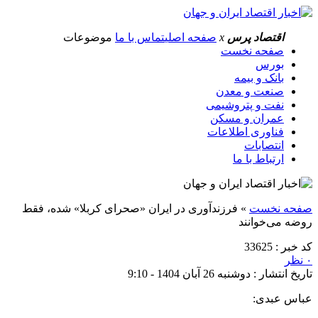
اقتصاد پرس
x
صفحه اصلی
تماس با ما
موضوعات
صفحه نخست
بورس
بانک و بیمه
صنعت و معدن
نفت و پتروشیمی
عمران و مسکن
فناوری اطلاعات
انتصابات
ارتباط با ما
صفحه نخست
»
فرزندآوری در ایران «صحرای کربلا» شده، فقط
روضه می‌خوانند
کد خبر : 33625
۰ نظر
تاریخ انتشار : دوشنبه 26 آبان 1404 - 9:10
عباس عبدی: