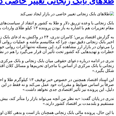
طلا‌های بابک زنجانی تغییر خاصی در 
بابک زنجانی با وعده تزریق دلار و طلا به کشور و انتقاد از سیاست‌ها
مقام تعزیرات هم با اشاره به باز بودن پروننده ۱۳ کیلو طلای واردات به رویداد ۲۴ گفته که هنوز هیچ حکمی علیه بابک زنجانی صادر نشده است.
به گزارش اقتصاد پرس؛ کامران ند
اخیر بابک زنجانی دقیق نبود، چرا که مکانیسم ماشه و عملیات روانی 
را می‌توان در بازار ارز مشاهده کرد. این مسئله نه‌تنها اثرات روانی 
خطرات و تهدید‌هایی که کشور تحت تأثیر آن قرار می‌گیرد را هم در ن
ندری در ادامه درباره دعوای حقوقی میان بابک زنجانی و بانک مرکزی 
زنجانی با بانک مرکزی از اساس با ماجرای تحریم‌ها و مسائل کلان ا
شکل بگیرد.»
این استاد اقتصاد همچنی
صرفاً بر اساس ضوابط و مقررات خود عمل می‌کند و نه فقط در این مو
دلیل، این پرونده نیز تأثیر اقتصادی جدی نخواهد داشت.»
ندری در پایان گفت: «به نظر من آنچه می‌تواند بازار را متأثر کند، ب
مستقیم و بلندمدت بر اقتصاد کشور دارند.»
با این حال، پرونده مالی بابک زنجانی همچنان باز است و بدهی کلان ا