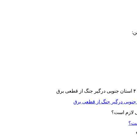
ن:
ست؟