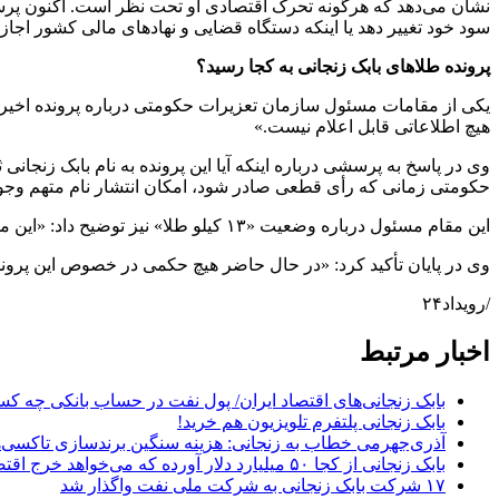
نشان می‌دهد که هرگونه تحرک اقتصادی او تحت نظر است. اکنون پرسش 
سود خود تغییر دهد یا اینکه دستگاه قضایی و نهاد‌های مالی کشور اجازه 
پرونده طلاهای بابک زنجانی به کجا رسید؟
هیچ اطلاعاتی قابل اعلام نیست.»
وی در پاسخ به پرسشی درباره اینکه آیا این پرونده به نام بابک زنجانی ث
حکومتی زمانی که رأی قطعی صادر شود، امکان انتشار نام متهم وجود خ
این مقام مسئول درباره وضعیت «۱۳ کیلو طلا» نیز توضیح داد: «این موضوع در اختیار قوه قضائیه است»
وی در پایان تأکید کرد: «در حال حاضر هیچ حکمی در خصوص این پرو
/رویداد۲۴
اخبار مرتبط
بابک زنجانی‌های اقتصاد ایران/ پول نفت در حساب بانکی چه ک
بابک زنجانی پلتفرم تلویزیون هم خرید!
آذری‌جهرمی خطاب به زنجانی: هزینه سنگین برندسازی تاکسی‌
بابک زنجانی از کجا ۵۰ میلیارد دلار آورده که می‌خواهد خرج اقتصاد کشور کند؟
۱۷ شرکت بابک زنجانی به شرکت ملی نفت واگذار شد