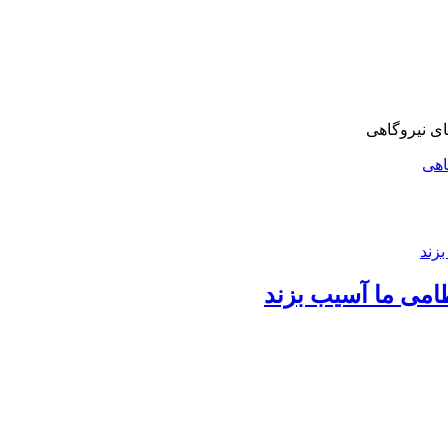
اهی
امی ما آسیب بزند