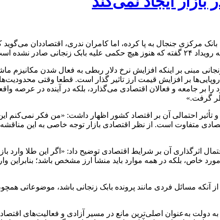
بازار ایجاد نمی‌کند
ی بانک مرکزی جنجال به پا کرده، اما کامران ندری، اقتصاددان می‌گوید 
ری، ۲۴ در واکنش به ادعای بابک زنجانی مبنی بر اینکه افزایش نرخ دلار ربطی به فع
اروپایی‌ها بر افزایش قیمت ارز تاثیر گذار است. قطعا وقتی محدودیت‌
خود را بر جامعه و فعالان اقتصادی می‌گذارد، بلکه در آینده در عرصه وا
ظر گرفت.»
و تأثیر احتمالی آن بر اقتصاد کشور اظهار داشت: «من فکر نمی‌کنم ای
قتصادی متفاوت است. از نظر اقتصادی بازار توجه خاصی به این مناقش
ن در خصوص خبر توقیف ۱۳ کیلوگرم طلا و احتمال اثرگذاری آن بر شرایط اقتصادی توضیح داد: «ا
رد خاص، بلکه در همه موارد باید منشأ ارز مشخص باشد؛ بنابراین وار
یش از آنکه مسائل فردی مانند پرونده بابک زنجانی باشد، موضوعاتی همچو
و به دولت به‌عنوان اصلی‌ترین مانع در مسیر آزادی و فعالیت‌های اقت