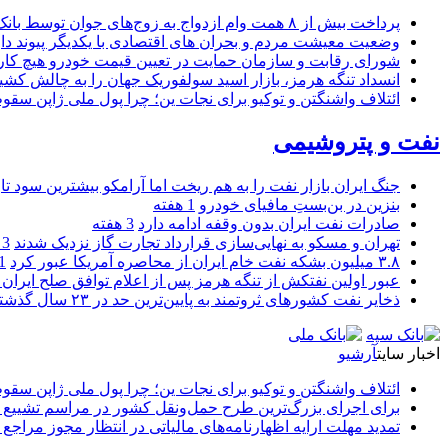
پرداخت بیش از ۸ همت وام ازدواج به زوج‌های جوان توسط بانک ملی ایران
وضعیت معیشت مردم و بحران های اقتصادی با یکدیگر پیوند دار
شورای رقابت و سازمان حمایت در تعیین قیمت خودرو هیچ کاره
انسداد تنگه هرمز، بازار اسید سولفوریک جهان را به چالش کشی
ائتلاف واشنگتن و توکیو برای نجات ین؛ چرا پول ملی ژاپن سقو
نفت و پتروشیمی
جنگ ایران بازار نفت را به هم ریخت اما آرامکو بیشترین سود تا
بنزین در بن‌بستِ مافیای خودرو
1 هفته
صادرات نفت ایران بدون وقفه ادامه دارد
3 هفته
تهران و مسکو به نهایی‌سازی قرارداد تجارت گاز نزدیک شدند
3 هفته
۳.۸ میلیون بشکه نفت خام ایران از محاصره آمریکا عبور کرد
1 ما
عبور اولین نفتکش از تنگه هرمز پس از اعلام توافق صلح ایران و
ذخایر نفت کشورهای ثروتمند به پایین‌ترین حد در ۲۳ سال گذشته رسید
اخبار سایت
آرشیو
ائتلاف واشنگتن و توکیو برای نجات ین؛ چرا پول ملی ژاپن سقو
برای اجرای بزرگ‌ترین طرح حمل‌ونقل کشور در مراسم تشییع آ
تمدید مهلت ارایه اظهارنامه‌های مالیاتی در انتظار مجوز مراجع 