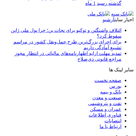
گذشته رسید
1 ماه
اخبار سایت
آرشیو
ائتلاف واشنگتن و توکیو برای نجات ین؛ چرا پول ملی ژاپن
سقوط کرد؟
برای اجرای بزرگ‌ترین طرح حمل‌ونقل کشور در مراسم
تشییع آمادگی داریم
تمدید مهلت ارایه اظهارنامه‌های مالیاتی در انتظار مجوز
مراجع قانونی ذی‌‏صلاح
سایر لینک ها
صفحه نخست
بورس
بانک و بیمه
صنعت و معدن
نفت و پتروشیمی
عمران و مسکن
فناوری اطلاعات
انتصابات
ارتباط با ما