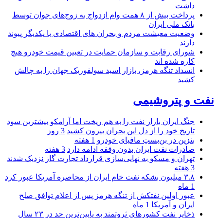
داشت
پرداخت بیش از ۸ همت وام ازدواج به زوج‌های جوان توسط
بانک ملی ایران
وضعیت معیشت مردم و بحران های اقتصادی با یکدیگر پیوند
دارند
شورای رقابت و سازمان حمایت در تعیین قیمت خودرو هیچ
کاره شده اند
انسداد تنگه هرمز، بازار اسید سولفوریک جهان را به چالش
کشید
نفت و پتروشیمی
جنگ ایران بازار نفت را به هم ریخت اما آرامکو بیشترین سود
تاریخ خود را از دل این بحران بیرون کشید
3 روز
بنزین در بن‌بستِ مافیای خودرو
1 هفته
صادرات نفت ایران بدون وقفه ادامه دارد
3 هفته
تهران و مسکو به نهایی‌سازی قرارداد تجارت گاز نزدیک شدند
3 هفته
۳.۸ میلیون بشکه نفت خام ایران از محاصره آمریکا عبور کرد
1 ماه
عبور اولین نفتکش از تنگه هرمز پس از اعلام توافق صلح
ایران و آمریکا
1 ماه
ذخایر نفت کشورهای ثروتمند به پایین‌ترین حد در ۲۳ سال