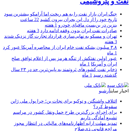
نفت و پتروشیمی
جنگ ایران بازار نفت را به هم ریخت اما آرامکو بیشترین سود
تاریخ خود را از دل این بحران بیرون کشید
22 ساعت
بنزین در بن‌بستِ مافیای خودرو
1 هفته
صادرات نفت ایران بدون وقفه ادامه دارد
3 هفته
تهران و مسکو به نهایی‌سازی قرارداد تجارت گاز نزدیک شدند
3 هفته
۳.۸ میلیون بشکه نفت خام ایران از محاصره آمریکا عبور کرد
1 ماه
عبور اولین نفتکش از تنگه هرمز پس از اعلام توافق صلح
ایران و آمریکا
1 ماه
ذخایر نفت کشورهای ثروتمند به پایین‌ترین حد در ۲۳ سال
گذشته رسید
1 ماه
اخبار سایت
آرشیو
ائتلاف واشنگتن و توکیو برای نجات ین؛ چرا پول ملی ژاپن
سقوط کرد؟
برای اجرای بزرگ‌ترین طرح حمل‌ونقل کشور در مراسم
تشییع آمادگی داریم
تمدید مهلت ارایه اظهارنامه‌های مالیاتی در انتظار مجوز
مراجع قانونی ذی‌‏صلاح