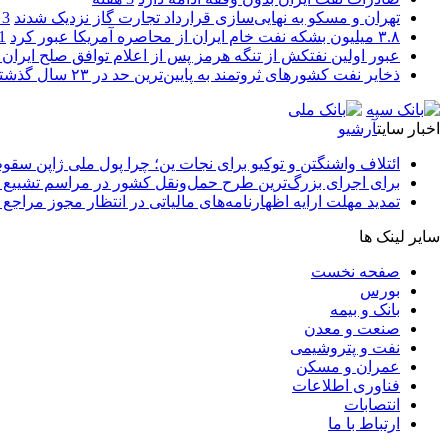
تهران و مسکو به نهایی‌سازی قرارداد تجارت گاز نزدیک شدند
3 هفته
۳.۸ میلیون بشکه نفت خام ایران از محاصره آمریکا عبور کرد
1 ما
عبور اولین نفتکش از تنگه هرمز پس از اعلام توافق صلح ایران و
ذخایر نفت کشورهای ثروتمند به پایین‌ترین حد در ۲۳ سال گذشته رسید
اخبار سایت
آرشیو
ائتلاف واشنگتن و توکیو برای نجات ین؛ چرا پول ملی ژاپن سقو
برای اجرای بزرگ‌ترین طرح حمل‌ونقل کشور در مراسم تشییع آ
تمدید مهلت ارایه اظهارنامه‌های مالیاتی در انتظار مجوز مراجع 
سایر لینک ها
صفحه نخست
بورس
بانک و بیمه
صنعت و معدن
نفت و پتروشیمی
عمران و مسکن
فناوری اطلاعات
انتصابات
ارتباط با ما