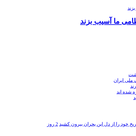
امی ما آسیب بزند
اشت
ند
 شده اند
د
ریخ خود را از دل این بحران بیرون کشید
2 روز