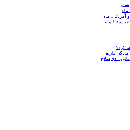
ه
 آمریکا
1 ماه
1 ماه
ط کرد؟
مادگی داریم
قانونی ذی‌‏صلاح