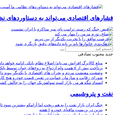
فشارهای اقتصادی می‌تواند به دستاوردهای نظ
جدید
محبوب
تصادفی
مبلغ کالابرگ افزایش می‌یابد/ اصلاح نظام بانکی ادامه خواهد د
پرداخت بیش از ۸ همت وام ازدواج به زوج‌های جوان توسط بانک ملی ایران
وضعیت معیشت مردم و بحران های اقتصادی با یکدیگر پیوند دار
شورای رقابت و سازمان حمایت در تعیین قیمت خودرو هیچ کاره
انسداد تنگه هرمز، بازار اسید سولفوریک جهان را به چالش کشی
نفت و پتروشیمی
جنگ ایران بازار نفت را به هم ریخت اما آرامکو بیشترین سود تا
بنزین در بن‌بستِ مافیای خودرو
1 هفته
صادرات نفت ایران بدون وقفه ادامه دارد
3 هفته