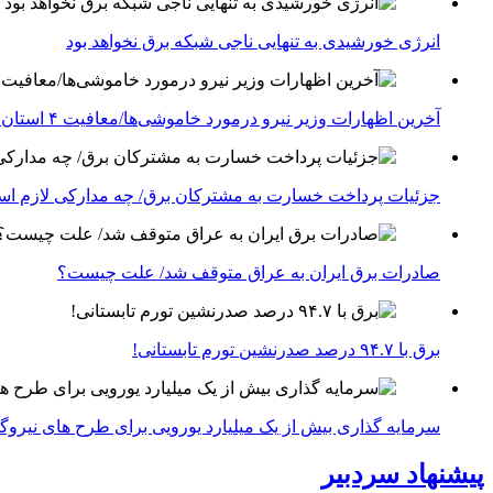
انرژی خورشیدی به تنهایی ناجی شبکه برق نخواهد بود
آخرین اظهارات وزیر نیرو درمورد خاموشی‌ها/معافیت ۴ استان جنوبی درگیر جنگ از قطعی برق
جزئیات پرداخت خسارت به مشترکان برق/ چه مدارکی لازم ا
صادرات برق ایران به عراق متوقف شد/ علت چیست؟
برق با ۹۴.۷ درصد صدرنشین تورم تابستانی!
سرمایه گذاری بیش از یک میلیارد یورویی برای طرح های نیروگ
پیشنهاد سردبیر