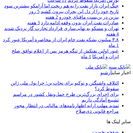
بورس آمریکا سقوط کردند
11 ساعت
جنگ ایران بازار نفت را به هم ریخت اما آرامکو بیشترین سود
تاریخ خود را از دل این بحران بیرون کشید
5 روز
بنزین در بن‌بستِ مافیای خودرو
2 هفته
صادرات نفت ایران بدون وقفه ادامه دارد
3 هفته
تهران و مسکو به نهایی‌سازی قرارداد تجارت گاز نزدیک شدند
4 هفته
۳.۸ میلیون بشکه نفت خام ایران از محاصره آمریکا عبور کرد
1 ماه
عبور اولین نفتکش از تنگه هرمز پس از اعلام توافق صلح
ایران و آمریکا
1 ماه
اخبار سایت
آرشیو
ائتلاف واشنگتن و توکیو برای نجات ین؛ چرا پول ملی ژاپن
سقوط کرد؟
برای اجرای بزرگ‌ترین طرح حمل‌ونقل کشور در مراسم
تشییع آمادگی داریم
تمدید مهلت ارایه اظهارنامه‌های مالیاتی در انتظار مجوز
مراجع قانونی ذی‌‏صلاح
سایر لینک ها
صفحه نخست