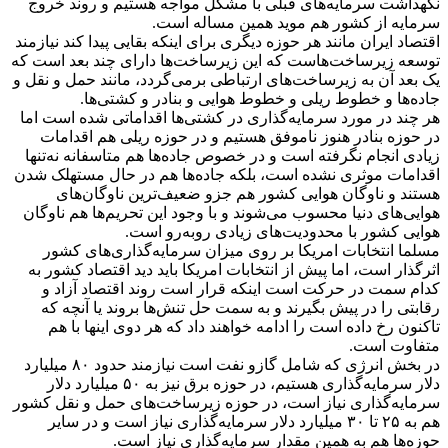
نگهداشت سرمایه‌های قبلی با مشکل مواجه هستیم و روند خروج
سرمایه از کشور هم موید همین مساله است.
اقتصاد ایران مانند هر حوزه دیگری برای اینکه بقایی پیدا کند نیازمند
توسعه زیرساخت‌هاست که این زیرساخت‌ها دارای چند بعد است که
یک بعد آن به زیرساخت‌های ارتباطی برمی‌گردد، مانند حمل و نقل و
جاده‌ها و خطوط ریلی و خطوط هوایی و بنادر و کشتی‌ها.
هر چند در مورد سرمایه‌گذاری در کشتی‌ها اقداماتی شده است اما
در حوزه بنادر هنوز ناموفق هستیم و در حوزه ریلی هم اقدامات
زیادی انجام نگرفته است و در خصوص جاده‌ها هم متاسفانه نه‌تنها
اقدامات موثری نشده است، بلکه جاده‌ها هم در حال مستهلک شدن
هستند و ناوگان هوایی کشور هم جزو ضعیف‌ترین ناوگان‌های
هوایی‌های دنیا محسوب می‌شوند و با وجود این تحریم‌ها هم ناوگان
هوایی کشور با محدودیت‌های زیادی روبه‌رو است.
مسلما انتخابات امریکا بر روی میزان سرمایه‌گذاری‌های کشور
اثرگذار است، اما پیش از انتخابات امریکا باید دید اقتصاد کشور به
کدام سمت در حرکت است اینکه قرار است روند اقتصاد آزاد و
رقابتی را در پیش بگیرند و به سمت حل تنش‌ها بروند یا آنچه که
تاکنون رخ داده است را ادامه خواهند داد که هر دوی اینها با هم
متفاوت است.
در بخش انرژی که شامل گازو نفت است نیازمند حدود ۸۰ میلیارد
دلار سرمایه‌گذاری هستیم، در حوزه برق نیز به ۵۰ میلیارد دلار
سرمایه‌گذاری نیاز است، در حوزه زیرساخت‌های حمل و نقل کشور
هم به ۲۵ تا ۳۰ میلیارد دلار سرمایه‌گذاری نیاز است و در سایر
حوزه‌ها هم به همین مقدار سرمایه‌گذاری نیاز است.