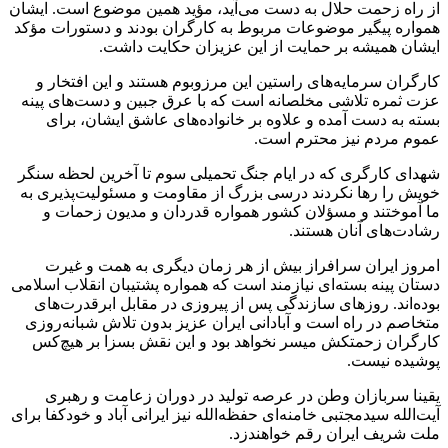
از راه زحمت حلال به دست می‌آید، مؤید همین موضوع است. ایشان
همواره پیگیر موضوعات مربوط به کارگران بودند و دستورات مؤکد
ایشان همیشه بر حمایت از این عزیزان حکایت داشت.
کارگران سرمایه‌های راستین این مرزوبوم هستند و این افتخار و
عزت ثمره تلاشی مخلصانه است که با عرق جبین و دست‌های پینه
بسته به دست آمده و علاوه بر خانواده‌های عاشق ایشان، برای
عموم مردم نیز محترم است.
شهدای کارگری که در ایام جنگ تحمیلی سوم تا آخرین لحظه سنگر
خویش را رها نکردند درسی بزرگ از مقاومت و مسئولیت‌پذیری به
ما آموختند و مسؤلان کشور همواره قدردان و مدیون زحمات و
رشادت‌های آنان هستند.
امروز ایران سرافراز بیش از هر زمان دیگری به همت و غیرت
دستان پینه بسته‌ای نیازمند است که همواره پشتیبان انقلاب اسلامی
بوده‌اند. روزهای سازندگی پس از پیروزی در مقابل ابرقدرت‌های
متخاصم در راه است و آبادانی ایران عزیز بدون تلاش شبانه‌روزی
کارگران زحمتکش میسر نخواهد بود و این نقش بسزا بر هیچ‌کس
پوشیده نیست.
یقینا سربازان وطن در عرصه تولید در دوران زعامت و رهبری
آیت‌الله سیدمجتبی خامنه‌ای حفظه‌الله نیز ایرانی آباد و خودکفا برای
ملت شریف ایران رقم خواهندزد.