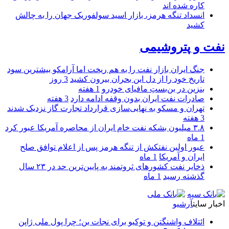
کاره شده اند
انسداد تنگه هرمز، بازار اسید سولفوریک جهان را به چالش
کشید
نفت و پتروشیمی
جنگ ایران بازار نفت را به هم ریخت اما آرامکو بیشترین سود
تاریخ خود را از دل این بحران بیرون کشید
3 روز
بنزین در بن‌بستِ مافیای خودرو
1 هفته
صادرات نفت ایران بدون وقفه ادامه دارد
3 هفته
تهران و مسکو به نهایی‌سازی قرارداد تجارت گاز نزدیک شدند
3 هفته
۳.۸ میلیون بشکه نفت خام ایران از محاصره آمریکا عبور کرد
1 ماه
عبور اولین نفتکش از تنگه هرمز پس از اعلام توافق صلح
ایران و آمریکا
1 ماه
ذخایر نفت کشورهای ثروتمند به پایین‌ترین حد در ۲۳ سال
گذشته رسید
1 ماه
اخبار سایت
آرشیو
ائتلاف واشنگتن و توکیو برای نجات ین؛ چرا پول ملی ژاپن