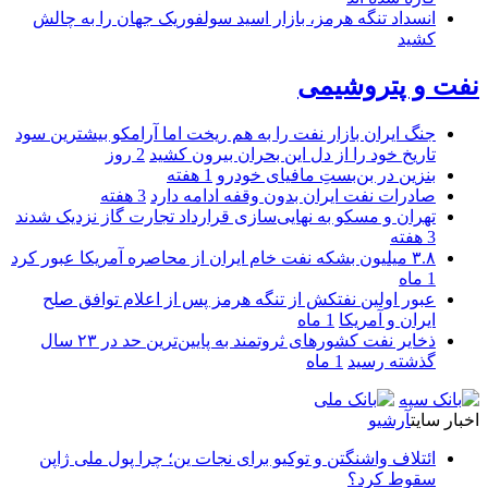
انسداد تنگه هرمز، بازار اسید سولفوریک جهان را به چالش
کشید
نفت و پتروشیمی
جنگ ایران بازار نفت را به هم ریخت اما آرامکو بیشترین سود
تاریخ خود را از دل این بحران بیرون کشید
2 روز
بنزین در بن‌بستِ مافیای خودرو
1 هفته
صادرات نفت ایران بدون وقفه ادامه دارد
3 هفته
تهران و مسکو به نهایی‌سازی قرارداد تجارت گاز نزدیک شدند
3 هفته
۳.۸ میلیون بشکه نفت خام ایران از محاصره آمریکا عبور کرد
1 ماه
عبور اولین نفتکش از تنگه هرمز پس از اعلام توافق صلح
ایران و آمریکا
1 ماه
ذخایر نفت کشورهای ثروتمند به پایین‌ترین حد در ۲۳ سال
گذشته رسید
1 ماه
اخبار سایت
آرشیو
ائتلاف واشنگتن و توکیو برای نجات ین؛ چرا پول ملی ژاپن
سقوط کرد؟