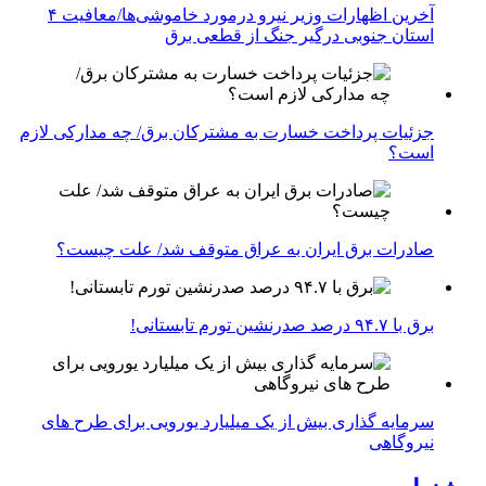
آخرین اظهارات وزیر نیرو درمورد خاموشی‌ها/معافیت ۴
استان جنوبی درگیر جنگ از قطعی برق
جزئیات پرداخت خسارت به مشترکان برق/ چه مدارکی لازم
است؟
صادرات برق ایران به عراق متوقف شد/ علت چیست؟
برق با ۹۴.۷ درصد صدرنشین تورم تابستانی!
سرمایه گذاری بیش از یک میلیارد یورویی برای طرح های
نیروگاهی