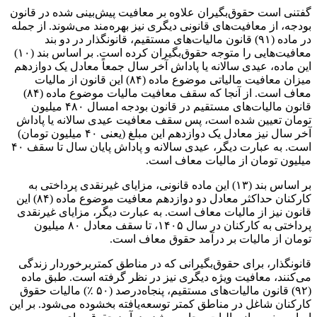
گفتنی است حقوق‏‌بگیران علاوه بر معافیت پیش‌بینی شده در قانون
بودجه، از معافیت‌های قانونی دیگری نیز بهره‏‌مند می‌شوند. از جمله
در ماده (۹۱) قانون مالیات‏‌های مستقیم، قانونگذار در دو بند
معافیت‏‌هایی را متوجه حقوق‏‌بگیران کرده است. بر اساس بند (۱۰)
این ماده، عیدی سالانه یا پاداش آخر سال جمعاً معادل یک دوازدهم
میزان معافیت مالیاتی موضوع ماده (۸۴) این قانون از مالیات
معاف است. از آنجا که سقف معافیت مالیات موضوع ماده (۸۴)
قانون مالیات‌‏های مستقیم در قانون بودجه امسال ۴۸۰ میلیون
تومان تعیین شده است، پس سقف معافیت عیدی سالانه یا پاداش
آخر سال نیز معادل یک دوازدهم این مبلغ (یعنی ۴۰ میلیون تومان)
است. به عبارت دیگر، عیدی سالانه و پاداش پایان سال تا سقف ۴۰
میلیون تومان از مالیات معاف است.
بر اساس بند (۱۳) این ماده قانونی، مزایای غیرنقدی پرداختی به
کارکنان حداکثر معادل دو دوازدهم معافیت موضوع ماده (۸۴) این
قانون نیز از مالیات معاف است. به عبارت دیگر، مزایای غیرنقدی
پرداختی به کارکنان در سال ۱۴۰۵، تا سقف معادل ۸۰ میلیون
تومان از مالیات بر درآمد حقوق معاف است.
قانونگذار، برای حقوق‌بگیرانی که در مناطق کمتربرخوردار زندگی
می‏‌کنند، معافیت ویژه‏ دیگری نیز در نظر گرفته است. طبق ماده
(۹۲) قانون مالیات‌های مستقیم، پنجاه‌درصد (۵۰ ٪) مالیات حقوق
کارکنان شاغل در مناطق کمتر توسعه‌یافته بخشوده می‌شود. بر این