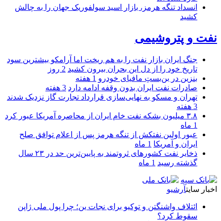
انسداد تنگه هرمز، بازار اسید سولفوریک جهان را به چالش
کشید
نفت و پتروشیمی
جنگ ایران بازار نفت را به هم ریخت اما آرامکو بیشترین سود
تاریخ خود را از دل این بحران بیرون کشید
2 روز
بنزین در بن‌بستِ مافیای خودرو
1 هفته
صادرات نفت ایران بدون وقفه ادامه دارد
3 هفته
تهران و مسکو به نهایی‌سازی قرارداد تجارت گاز نزدیک شدند
3 هفته
۳.۸ میلیون بشکه نفت خام ایران از محاصره آمریکا عبور کرد
1 ماه
عبور اولین نفتکش از تنگه هرمز پس از اعلام توافق صلح
ایران و آمریکا
1 ماه
ذخایر نفت کشورهای ثروتمند به پایین‌ترین حد در ۲۳ سال
گذشته رسید
1 ماه
اخبار سایت
آرشیو
ائتلاف واشنگتن و توکیو برای نجات ین؛ چرا پول ملی ژاپن
سقوط کرد؟