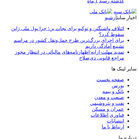
گذشته رسید
1 ماه
اخبار سایت
آرشیو
ائتلاف واشنگتن و توکیو برای نجات ین؛ چرا پول ملی ژاپن
سقوط کرد؟
برای اجرای بزرگ‌ترین طرح حمل‌ونقل کشور در مراسم
تشییع آمادگی داریم
تمدید مهلت ارایه اظهارنامه‌های مالیاتی در انتظار مجوز
مراجع قانونی ذی‌‏صلاح
سایر لینک ها
صفحه نخست
بورس
بانک و بیمه
صنعت و معدن
نفت و پتروشیمی
عمران و مسکن
فناوری اطلاعات
انتصابات
ارتباط با ما
درباره ما