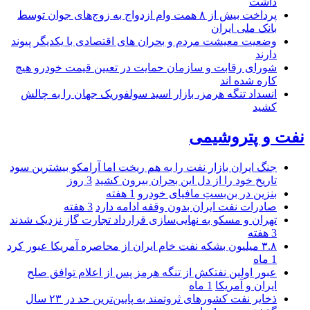
داشت
پرداخت بیش از ۸ همت وام ازدواج به زوج‌های جوان توسط
بانک ملی ایران
وضعیت معیشت مردم و بحران های اقتصادی با یکدیگر پیوند
دارند
شورای رقابت و سازمان حمایت در تعیین قیمت خودرو هیچ
کاره شده اند
انسداد تنگه هرمز، بازار اسید سولفوریک جهان را به چالش
کشید
نفت و پتروشیمی
جنگ ایران بازار نفت را به هم ریخت اما آرامکو بیشترین سود
تاریخ خود را از دل این بحران بیرون کشید
3 روز
بنزین در بن‌بستِ مافیای خودرو
1 هفته
صادرات نفت ایران بدون وقفه ادامه دارد
3 هفته
تهران و مسکو به نهایی‌سازی قرارداد تجارت گاز نزدیک شدند
3 هفته
۳.۸ میلیون بشکه نفت خام ایران از محاصره آمریکا عبور کرد
1 ماه
عبور اولین نفتکش از تنگه هرمز پس از اعلام توافق صلح
ایران و آمریکا
1 ماه
ذخایر نفت کشورهای ثروتمند به پایین‌ترین حد در ۲۳ سال