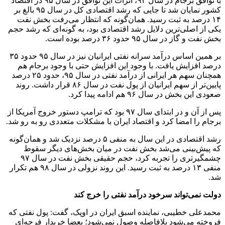
با توافق برجام در سال ۹۴، اثرات این توافق در سال ۹۵ در اقتصاد
کشور نمایان شد تا جایی که رشد اقتصادی کل در سال ۹۵ بالغ بر
۱۴ درصد به ثبت رسید. همان‌گونه که انتظار می‌رفت بخش نفت
یکی از اصلی‌ترین دلایل رشد اقتصادی بود، به گونه‌ای که رشد حجم
بخش نفت و گاز در سال ۹۵ حدود ۳۶ درصد بوده است.
بر همین اساس درآمد سرانه نفتی ایرانیان نیز در سال ۹۵ حدود ۳۵
درصد افزایش یافت. با وجود این افزایش حتی با وجود برجام هم
همچنان سهم هر ایرانی از درآمد نفتی در سال ۹۵، حدود ۲۵ درصد
پایین‌تر از سهم ایرانیان از پول نفت در سال ۸۶ قرار داشت. روند
صعودی این بخش در سال ۹۶ هم ادامه پیدا کرد.
پس از آن و در ابتدای سال ۹۷ بود که ترامپ دستور خروج آمریکا از
برجام را امضا کرد و اقتصاد ایران با مشکلات متعددی رو به رو شد.
رشد اقتصادی در این سال به منفی ۵ درصد نزدیک شد و همان‌گونه
که پیش‌بینی می‌شد بخش نفت در میان بخش‌های دیگر سقوط
چشمگیر‌تری را تجربه کرد، حجم حقیقی بخش نفت در سال ۹۷
منفی ۱۳ درصد به ثبت رسید. این روند نزولی در سال ۹۸ هم تکرار
شد.
دولت نمی‌تواند سرخود درآمد نفتی را خرج کند
محمدعلی خطیبی، نماینده اسبق ایران در اوپک، گفت: پول نفتی که
فروخته می‌شود بلافاصله وصول نمی‌شود؛ بعضا خریدار فرجه‌ای