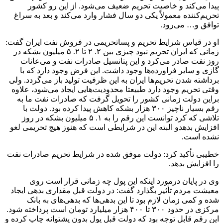
پیدا می‌کند و خاصیت تحریم ضعیف می‌شود. از این رو کشور
تحریم‌کننده معمولاً یکی دو سال فشار وارد می‌کند و بعد به سراغ
توافق و… می‌رود.
او در قیاس شرایط تحریم و پساتحریمی در فروش نفت ایران گفت:
زمانی که ایران تحریم نبود چیزی بین ۲. ۲ تا ۲. ۵ میلیون بشکه در
روز نفت صادر می‌کرد و این پتانسیل صادرات نفت و می‌عانات
گازی و سایر فراورده‌ها وجود داشت. این فرض وجود دارد که با
برداشته شدن تحریم‌ها ایران به این ظرفیت تولید باز می‌گردد. ولی
وقتی تحریم وجود دارد طبیعتا محدودیت‌هایی ایجاد می‌شود، علاوه
براین دولت زمانی کشور را تحویل گرفت که صادرات نفت ما به
رقم بسیار ناچیز ۳۰۰ هزار بشکه کاهش پیدا کرده بود. دولت با
تلاشی که کرد توانست این رقم را به ۱. ۵ میلیون بشکه در روز
افزایش بدهدو البته این در شرایطی است که هنوز هیچ تحریمی لغو
نشده است.
خطیبی تأکید کرد: دولت موفق شده در شرایط تحریم صادرات نفت
را افزایش بدهد.
وی در پایان درمورد اینکه این پول چه زمانی قرار است روی
معیشت مردم تأثیر بگذارد گفت: در دولت قبل مقداری بدهی ایجاد
شده و کمی زمان لازم بود تا این بدهی‌ها که بدهی‌های به بانک
مرکزی در حدود ۳۰۰ تا ۴۰۰ هزار میلیارد تومان است پرداخته شود.
این رقم قابل توجه بود که دولت قبل پول بدون پشتوانه چاپ کرده و