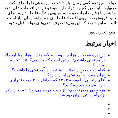
دولت سیزدهم کمی زمان نیاز داشت تا این بدهی‌ها را صاف کند،
درنهایت باید صبر کنیم تا دولت این موضوع را در اقتصاد نشان بدهد.
ما هنوز تا زقم صادرات دو و نیم میلیون بشکه فاصله داریم. برای
تأثیر فروش نفت روی اقتصاد فاصله‌ای چند ماهه زمان نیاز است
البته به این شرط که این پول‌ها صرف بدهی‌های دولت قبل نشود.
منبع: تجارت‌نیوز
اخبار مرتبط
در دوره «معجزه هزاره سوم» سالانه چندین هزار میلیارد دلار
درآمد نفتی داشتیم؛ روشن است که چرا می‌گفتند «تحریم
نمنده»!
کدام دولت بعد از انقلاب بیشترین درآمد نفتی را داشت؟
ایران چقدر درآمد نفتی ایران دارد؟
آقای رئیسی! با بودجه ۱۴۰۳ که حداقل ۴۰۰ همت ناترازی
دارد، می‌خواهید چه کنید؟
هزینه دور زدن تحریم‌ها از جیب مردم می‌رود/ ۹ میلیارد دلار
از درآمد نفتی ایران دود شد!