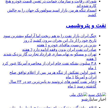
شورای رقابت و سازمان حمایت در تعیین قیمت خودرو هیچ
کاره شده اند
انسداد تنگه هرمز، بازار اسید سولفوریک جهان را به چالش
کشید
نفت و پتروشیمی
جنگ ایران بازار نفت را به هم ریخت اما آرامکو بیشترین سود
تاریخ خود را از دل این بحران بیرون کشید
2 روز
بنزین در بن‌بستِ مافیای خودرو
1 هفته
صادرات نفت ایران بدون وقفه ادامه دارد
3 هفته
تهران و مسکو به نهایی‌سازی قرارداد تجارت گاز نزدیک شدند
3 هفته
۳.۸ میلیون بشکه نفت خام ایران از محاصره آمریکا عبور کرد
1 ماه
عبور اولین نفتکش از تنگه هرمز پس از اعلام توافق صلح
ایران و آمریکا
1 ماه
ذخایر نفت کشورهای ثروتمند به پایین‌ترین حد در ۲۳ سال
گذشته رسید
1 ماه
اخبار سایت
آرشیو
ائتلاف واشنگتن و توکیو برای نجات ین؛ چرا پول ملی ژاپن