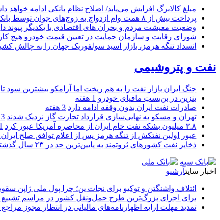
مبلغ کالابرگ افزایش می‌یابد/ اصلاح نظام بانکی ادامه خواهد د
پرداخت بیش از ۸ همت وام ازدواج به زوج‌های جوان توسط بانک ملی ایران
وضعیت معیشت مردم و بحران های اقتصادی با یکدیگر پیوند دار
شورای رقابت و سازمان حمایت در تعیین قیمت خودرو هیچ کاره
انسداد تنگه هرمز، بازار اسید سولفوریک جهان را به چالش کشی
نفت و پتروشیمی
جنگ ایران بازار نفت را به هم ریخت اما آرامکو بیشترین سود تا
بنزین در بن‌بستِ مافیای خودرو
1 هفته
صادرات نفت ایران بدون وقفه ادامه دارد
3 هفته
تهران و مسکو به نهایی‌سازی قرارداد تجارت گاز نزدیک شدند
3 هفته
۳.۸ میلیون بشکه نفت خام ایران از محاصره آمریکا عبور کرد
1 ما
عبور اولین نفتکش از تنگه هرمز پس از اعلام توافق صلح ایران و
ذخایر نفت کشورهای ثروتمند به پایین‌ترین حد در ۲۳ سال گذشته رسید
اخبار سایت
آرشیو
ائتلاف واشنگتن و توکیو برای نجات ین؛ چرا پول ملی ژاپن سقو
برای اجرای بزرگ‌ترین طرح حمل‌ونقل کشور در مراسم تشییع آ
تمدید مهلت ارایه اظهارنامه‌های مالیاتی در انتظار مجوز مراجع 