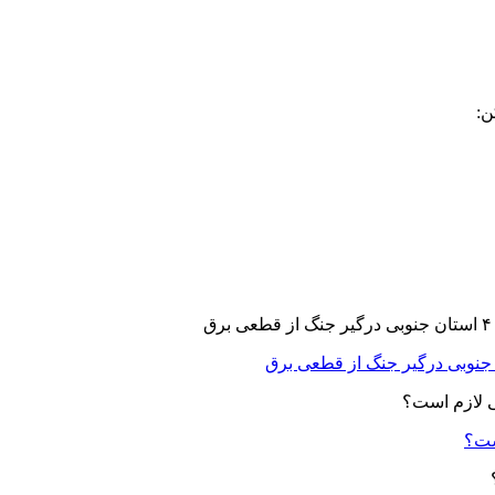
ن:
ست؟