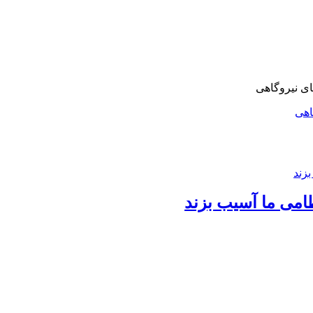
اهی
امی ما آسیب بزند