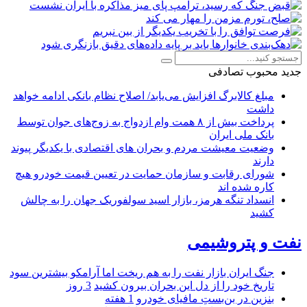
جدید
محبوب
تصادفی
مبلغ کالابرگ افزایش می‌یابد/ اصلاح نظام بانکی ادامه خواهد
داشت
پرداخت بیش از ۸ همت وام ازدواج به زوج‌های جوان توسط
بانک ملی ایران
وضعیت معیشت مردم و بحران های اقتصادی با یکدیگر پیوند
دارند
شورای رقابت و سازمان حمایت در تعیین قیمت خودرو هیچ
کاره شده اند
انسداد تنگه هرمز، بازار اسید سولفوریک جهان را به چالش
کشید
نفت و پتروشیمی
جنگ ایران بازار نفت را به هم ریخت اما آرامکو بیشترین سود
تاریخ خود را از دل این بحران بیرون کشید
3 روز
بنزین در بن‌بستِ مافیای خودرو
1 هفته