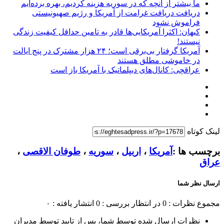
ما بیشتر از آنچه که در سوریه هزینه کردیم، بهره برده‌ایم
دریافت دریافت غرامت از آمریکا و رژیم صهیونیستی
فراموش نشود
کیهان: اکثرا آمریکایی‌ها قادر به تامین حداقل کیفیت زندگی
نیستند!
آمریکا گرفتار بی‌برقی است؛ ۲۴ هزار مشترک در پنج ایالت
در خاموشی مطلق هستند
عراقچی: کانال‌های دیپلماتیک با آمریکا باز است
لینک کوتاه
برچسب ها :
آمریکا
،
اربیل
،
سوریه
،
طوفان الاقصی
،
عراق
ارسال نظر شما
مجموع نظرات : 0
در انتظار بررسی : 0
انتشار یافته : ۰
نظرات ارسال شده توسط شما، پس از تایید توسط مدیران