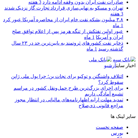
صادرات نفت ایران بدون وقفه ادامه دارد
3 هفته
تهران و مسکو به نهایی‌سازی قرارداد تجارت گاز نزدیک شدند
3 هفته
۳.۸ میلیون بشکه نفت خام ایران از محاصره آمریکا عبور کرد
1 ماه
عبور اولین نفتکش از تنگه هرمز پس از اعلام توافق صلح
ایران و آمریکا
1 ماه
ذخایر نفت کشورهای ثروتمند به پایین‌ترین حد در ۲۳ سال
گذشته رسید
1 ماه
اخبار سایت
آرشیو
ائتلاف واشنگتن و توکیو برای نجات ین؛ چرا پول ملی ژاپن
سقوط کرد؟
برای اجرای بزرگ‌ترین طرح حمل‌ونقل کشور در مراسم
تشییع آمادگی داریم
تمدید مهلت ارایه اظهارنامه‌های مالیاتی در انتظار مجوز
مراجع قانونی ذی‌‏صلاح
سایر لینک ها
صفحه نخست
بورس