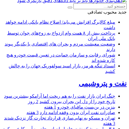
جدید
محبوب
تصادفی
مبلغ کالابرگ افزایش می‌یابد/ اصلاح نظام بانکی ادامه خواهد
داشت
پرداخت بیش از ۸ همت وام ازدواج به زوج‌های جوان توسط
بانک ملی ایران
وضعیت معیشت مردم و بحران های اقتصادی با یکدیگر پیوند
دارند
شورای رقابت و سازمان حمایت در تعیین قیمت خودرو هیچ
کاره شده اند
انسداد تنگه هرمز، بازار اسید سولفوریک جهان را به چالش
کشید
نفت و پتروشیمی
جنگ ایران بازار نفت را به هم ریخت اما آرامکو بیشترین سود
تاریخ خود را از دل این بحران بیرون کشید
2 روز
بنزین در بن‌بستِ مافیای خودرو
1 هفته
صادرات نفت ایران بدون وقفه ادامه دارد
3 هفته
تهران و مسکو به نهایی‌سازی قرارداد تجارت گاز نزدیک شدند
3 هفته
۳.۸ میلیون بشکه نفت خام ایران از محاصره آمریکا عبور کرد