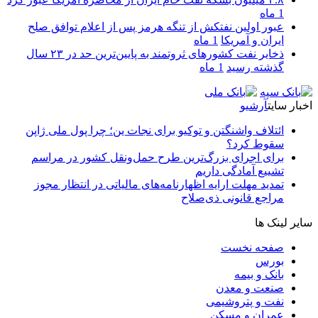
1 ماه
عبور اولین نفتکش از تنگه هرمز پس از اعلام توافق صلح
ایران و آمریکا
1 ماه
ذخایر نفت کشورهای ثروتمند به پایین‌ترین حد در ۲۳ سال
گذشته رسید
1 ماه
اخبار سایت
آرشیو
ائتلاف واشنگتن و توکیو برای نجات ین؛ چرا پول ملی ژاپن
سقوط کرد؟
برای اجرای بزرگ‌ترین طرح حمل‌ونقل کشور در مراسم
تشییع آمادگی داریم
تمدید مهلت ارایه اظهارنامه‌های مالیاتی در انتظار مجوز
مراجع قانونی ذی‌‏صلاح
سایر لینک ها
صفحه نخست
بورس
بانک و بیمه
صنعت و معدن
نفت و پتروشیمی
عمران و مسکن