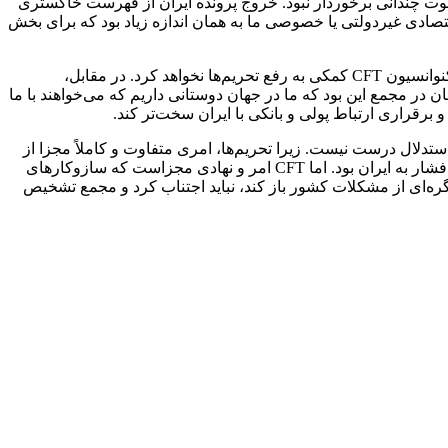
ل‌هایی که در مخالفت آنها ارائه می‌شد از قوت چندانی برخوردار نبود. خروج پرونده ایران از فهرست خاکستری
صادی غیردولتی یا خصوصی ما به همان اندازه زیاد بود که برای بخش
مخالفان تصویب این لایحه در مجمع تشخیص مصلحت نظام، این طور استدلال می‌کردند که تصویب لایحه پیوستن جمهوری اسلامی ایران به کنوانسیون CFT کمکی به رفع تحریم‌ها نخواهد کرد. در مقابل،
 رفع تحریم‌ها کمک می‌کند. بلکه استدلال موافقان در مجمع این بود که ما در جهان دوستانی داریم که می‌خواهند با ما
 برقراری ارتباط پولی و بانکی با ایران سخت‌تر کند.
مه‌های شورای امنیت، نمی‌بایست لایحه CFT تصویب شود. درحالی که این استدلال درست نیست. زیرا تحریم‌ها، امری متفاوت و کاملاً مجزا از
CFT است. تحریم‌ها می‌تواند با تصمیم‌های سیاسی متوقف شود یا حتی احیا شود، مانند اجرای «اسنپ‌بک» که تصمیم سیاسی اروپایی‌ها برای فشار به ایران بود. اما CFT امر و نهادی مجزاست که سازوکار‌های
ه‌ای از مشکلات کشور باز کند، نباید اجتناب کرد و مجمع تشخیص