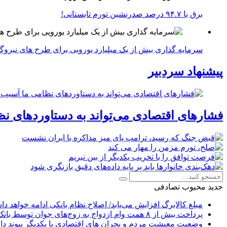
برق با ۹۴.۷ درصد صدرنشین تورم تابستانی!
سرمایه گذاری بیش از یک میلیارد یورویی برای طرح های نیروگ
پیشنهاد سردبیر
فشارهای اقتصادی می‌تواند به دستاوردهای نظ
جدید
محبوب
تصادفی
مبلغ کالابرگ افزایش می‌یابد/ اصلاح نظام بانکی ادامه خواهد د
پرداخت بیش از ۸ همت وام ازدواج به زوج‌های جوان توسط بانک ملی ایران
وضعیت معیشت مردم و بحران های اقتصادی با یکدیگر پیوند دار