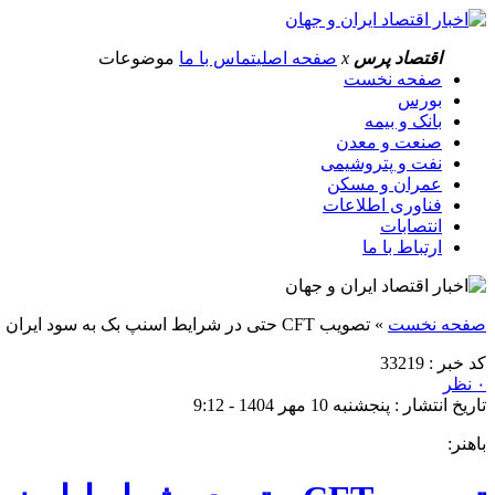
اقتصاد پرس
x
صفحه اصلی
تماس با ما
موضوعات
صفحه نخست
بورس
بانک و بیمه
صنعت و معدن
نفت و پتروشیمی
عمران و مسکن
فناوری اطلاعات
انتصابات
ارتباط با ما
صفحه نخست
»
تصویب CFT حتی در شرایط اسنپ بک به سود ایران است
کد خبر : 33219
۰ نظر
تاریخ انتشار : پنجشنبه 10 مهر 1404 - 9:12
باهنر: