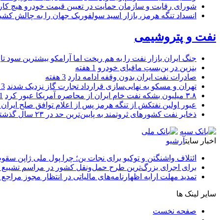
شورای رقابت و سازمان حمایت در تعیین قیمت خودرو هیچ کاره
انسداد تنگه هرمز، بازار اسید سولفوریک جهان را به چالش کشی
نفت و پتروشیمی
جنگ ایران بازار نفت را به هم ریخت اما آرامکو بیشترین سود تا
بنزین در بن‌بستِ مافیای خودرو
1 هفته
صادرات نفت ایران بدون وقفه ادامه دارد
3 هفته
تهران و مسکو به نهایی‌سازی قرارداد تجارت گاز نزدیک شدند
3 هفته
۳.۸ میلیون بشکه نفت خام ایران از محاصره آمریکا عبور کرد
1 ما
عبور اولین نفتکش از تنگه هرمز پس از اعلام توافق صلح ایران و
ذخایر نفت کشورهای ثروتمند به پایین‌ترین حد در ۲۳ سال گذشته رسید
اخبار سایت
آرشیو
ائتلاف واشنگتن و توکیو برای نجات ین؛ چرا پول ملی ژاپن سقو
برای اجرای بزرگ‌ترین طرح حمل‌ونقل کشور در مراسم تشییع آ
تمدید مهلت ارایه اظهارنامه‌های مالیاتی در انتظار مجوز مراجع 
سایر لینک ها
صفحه نخست