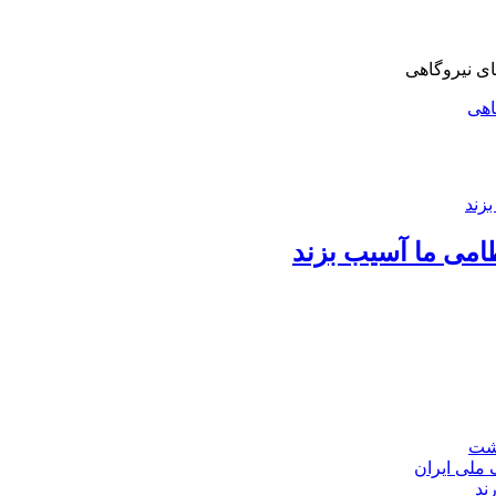
اهی
امی ما آسیب بزند
اشت
ند