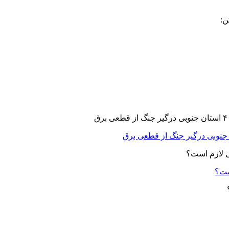
ن:
ست؟