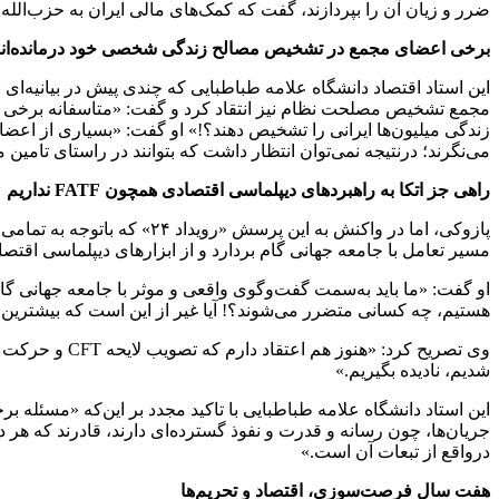
ضرر و زیان آن را بپردازند، گفت که کمک‌های مالی ایران به حزب‌الله 
برخی اعضای مجمع در تشخیص مصالح زندگی شخصی خود درمانده‌اند
مجمع تشخیص مصلحت نظام نیز انتقاد کرد و گفت: «متاسفانه برخ
زندگی میلیون‌ها ایرانی را تشخیص دهند؟!» او گفت: «بسیاری از اع
می‌نگرند؛ درنتیجه نمی‌توان انتظار داشت که بتوانند در راستای تامین 
راهی جز اتکا به راهبرد‌های دیپلماسی اقتصادی همچون FATF نداریم
پازوکی، اما در واکنش به ای
مسیر تعامل با جامعه جهانی گام بردارد و از ابزار‌های دیپلماسی اقتصادی که همین سازوکار FATF هم
او گفت: «ما باید به‌سمت گفت‌وگوی واقعی و موثر با جامعه جهانی گ
هستیم، چه کسانی متضرر می‌شوند؟! آیا غیر از این است که بیشترین
شدیم، نادیده بگیریم.»
این استاد دانشگاه علامه طباطبایی با تاکید مجدد بر این‌که «مسئله بر
جریان‌ها، چون رسانه و قدرت و نفوذ گسترده‌ای دارند، قادرند که هر
درواقع از تبعات آن است.»
هفت سال فرصت‌سوزی، اقتصاد و تحریم‌ها