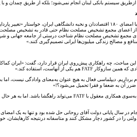
ازطریق سیستم بانکی لبنان انجام نمی‌شود؛ بلکه از طریق چمدان و با پ
این استاد اقتصاد دانشگاه علامه طباطبایی که چندی پیش در بیانیه‌ای با امضای ۱۸۰ اقتصاددان و
ی از اعضای مجمع تشخیص مصلحت نظام حتی قادر به تشخیص مصلحت ز
ضای مجمع تشخیص مصلحت نظام شناخت درستی از جامعه جهانی و شرایط ا
منافع و مصالح زندگی میلیون‌ها ایرانی تصمیم‌گیری کنند.»
ن پرسش «رویداد ۲۴» که باتوجه به تمامی این مباحث، چه راهکاری پیش‌روی ایران قرار دارد، گف
 یکی از آنهاست، استفاده کند.»
ام برداریم. دیپلماسی فعال به هیچ عنوان به‌معنای وادادگی نیست، ا
 ضرر آن به ضعفا و فقرا تحمیل می‌شود؟!»
وی تصریح کرد: «هنوز هم اعتقاد دارم که تصویب لایحه CFT و حرکت به‌سوی ه
جام در سال پایانی دولت آقای روحانی حل شده بود و تنها به یک امضای وز
 دولتی را در کشور دچار مشکل کنند و متاسفانه درنتیجه کارهایشان، 