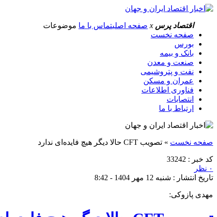
اقتصاد پرس
x
صفحه اصلی
تماس با ما
موضوعات
صفحه نخست
بورس
بانک و بیمه
صنعت و معدن
نفت و پتروشیمی
عمران و مسکن
فناوری اطلاعات
انتصابات
ارتباط با ما
صفحه نخست
»
تصویب CFT حالا دیگر هیچ فایده‌ای ندارد
کد خبر : 33242
۰ نظر
تاریخ انتشار : شنبه 12 مهر 1404 - 8:42
مهدی پازوکی: