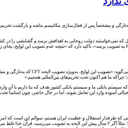
اددان گفت: تصویب این لوایح، به‌ویژه تصویب لایحه CFT که به‌تازگی و مشخصاً پس از فعال‌سازی م
یل که نمی‌خواستند دولت روحانی به اهدافش برسد و گشایشی را در کشو
لوایح CFT و پالرمو به عنوان دو لایحه از لوایح چهارگانه مرتبط با FATF به تصویب برسد»، تاکید دارد که 
پازوکی که در این رابطه با «رویداد ۲۴» به 
 چراکه ما هم اکنون تحت تحریم‌های بین‌المللی هستیم.»
 توضیح می‌دهد که «هدف از همکاری با FATF این است که سیستم بانکی ما و سیستم بانکی کشور هد
یالی آسوده وارد این تعامل شوند، اما در حال حاضر، چون اساساً تحت 
انی که طرفدار استقلال و عظمت ایران هستم، سوالم این است که امروز چ
چه شرایطی حاکم بوده که به هیچ عنوان امکان تصویب آن فراهم نبود؛ مثلاً اگر ۲ سال پیش این لا