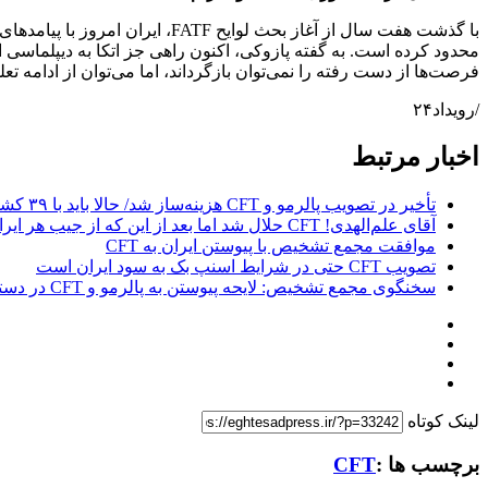
محدود کرده است. به گفته پازوکی، اکنون راهی جز اتکا به دیپلماس
فرصت‌ها از دست رفته را نمی‌توان بازگرداند، اما می‌توان از ادامه تع
/رویداد۲۴
اخبار مرتبط
تأخیر در تصویب پالرمو و CFT هزینه‌ساز شد/ حالا باید با ۳۹ کشور لابی کنیم
آقای علم‌الهدی! CFT حلال شد اما بعد از این که از جیب هر ایرانی ۱۷۵۰ دلار رفت
موافقت مجمع تشخیص با پیوستن ایران به CFT
تصویب CFT حتی در شرایط اسنپ بک به سود ایران است
سخنگوی مجمع تشخیص: لایحه پیوستن به پالرمو و CFT در دستور کار ماست نه بررسی FATF
لینک کوتاه
برچسب ها :
CFT