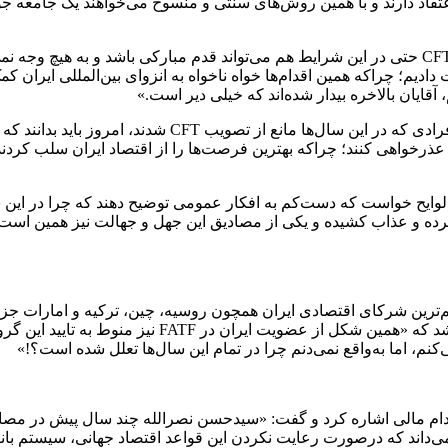
عتقاد دارند و با همین روش‌های سنتی و منسوخ می‌خواهند یک جامعه جو
این استاد اقتصاد دانشگاه علامه طباطبایی با تاکید بر این‌که «تصویب CFT حتی در این شرایط هم می‌توا
ادیم؛ چراکه همین اقدام‌ها خواه ناخواه به انزوای بین‌المللی ایران کم
قایان بالاخره بیدار شده‌اند که خیلی دیر است.»
او در عین حال ضمن ابراز امیدواری نسبت‌به تداوم این رویه
ران عذرخواهی کنند؛ چراکه بهترین فرصت‌ها را از اقتصاد ایران سلب کرد
لوایح خواست که دست‌کم به افکار عمومی توضیح دهند که چرا در این سا
 برده و عذاب کشیده و یکی از مصادیق این جهل و جهالت نیز همین اس
است به‌عنوان عضو همکار به گروه ویژه اقدام مالی بپیون
دام مالی اشاره کرد و گفت: «سیدحسن نصرالله چند سال پیش در مصاحب
و می‌داند که درصورت رعایت نکردن این قواعد اقتصاد جهانی، سیستم بانک