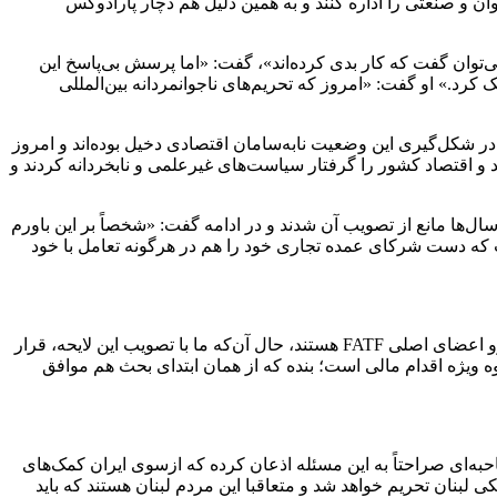
ان و صنعتی را اداره کنند و به همین دلیل هم دچار پارادوکس
ند قدم مبارکی باشد و به هیچ وجه نمی‌توان گفت که کار بدی کرده‌اند»، گفت: «اما پرسش بی‌پاسخ این
ک کرد.» او گفت: «امروز که تحریم‌های ناجوانمردانه بین‌المللی
 گفت: «افرادی که در این سال‌ها مانع از تصویب CFT شدند، امروز باید بدانند که در شکل‌گیری این وضعیت نابه‌سامان اقتصادی دخیل بوده‌اند و امروز
ند و اقتصاد کشور را گرفتار سیاست‌های غیرعلمی و نابخردانه کردند و
ل‌ها مانع از تصویب آن شدند و در ادامه گفت: «شخصاً بر این باورم
ت که دست شرکای عمده تجاری خود را هم در هرگونه تعامل با خود
این استاد اقتصاد دانشگاه علامه طباطبایی با بیان این‌که «برخی از مهم‌ترین شرکای اقتصادی ایران همچون روسیه، چین، ترکیه و امارات جزو اعضای اصلی FATF هستند، حال آن‌که ما با تصویب این لایحه، قرار
دیم» یادآور شد که «همین شکل از عضویت ایران در FATF نیز منوط به تایید این گروه ویژه اقدام مالی است؛ بنده که از همان ابتدای بحث هم موافق
ه‌ای صراحتاً به این مسئله اذعان کرده که ازسوی ایران کمک‌های
ی لبنان تحریم خواهد شد و متعاقبا این مردم لبنان هستند که باید