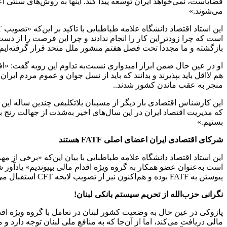
قضایاست، نمی‌خواهد ایران توسعه پیدا کند. اینها به روش‌های سنتی ا
می‌شوند.»
است که چرا زودتر این کار را انجام ندادند و چرا این فرصت را از دست د
بازگشته و ما مجدداً تحت فصل هفتم منشور ملل متحد قرار گرفته‌ایم، آ
هم لااقل باید بپذیرند و بدانند که باید از نسل جوان و عموم مردم ای
منجر به عقب ماندن کشور شدند..
این کارشناس اقتصادی بار دیگر از مسببان بلاتکلیفی چندین ساله این 
که مدیریت اقتصاد ایران در این سال‌های اخیر به‌شدت از جهالت رنج
بستیم.»
شرکای اقتصادی ایران اعضای اصلی FATF هستند
پیوستن به FATF بوده و هم‌اکنون نیز از تصویب لایحه CFT استقبال می‌کنم، اما به‌واقع نمی‌دنم چرا در تمام این سال‌ها تعلل شده است؟!»
نگرانی حزب‌الله از تحریم سیستم بانکی لبنان!
پازوکی در عین حال به وضعیت کشور لبنان در تعامل با گروه ویژه اق
مالی دریافت می‌کند، اما از آن‌جا که به منافع ملی لبنان توجه دارد 