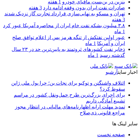
بنزین در بن‌بستِ مافیای خودرو
1 هفته
صادرات نفت ایران بدون وقفه ادامه دارد
3 هفته
تهران و مسکو به نهایی‌سازی قرارداد تجارت گاز نزدیک شدند
3 هفته
۳.۸ میلیون بشکه نفت خام ایران از محاصره آمریکا عبور کرد
1 ماه
عبور اولین نفتکش از تنگه هرمز پس از اعلام توافق صلح
ایران و آمریکا
1 ماه
ذخایر نفت کشورهای ثروتمند به پایین‌ترین حد در ۲۳ سال
گذشته رسید
1 ماه
اخبار سایت
آرشیو
ائتلاف واشنگتن و توکیو برای نجات ین؛ چرا پول ملی ژاپن
سقوط کرد؟
برای اجرای بزرگ‌ترین طرح حمل‌ونقل کشور در مراسم
تشییع آمادگی داریم
تمدید مهلت ارایه اظهارنامه‌های مالیاتی در انتظار مجوز
مراجع قانونی ذی‌‏صلاح
سایر لینک ها
صفحه نخست