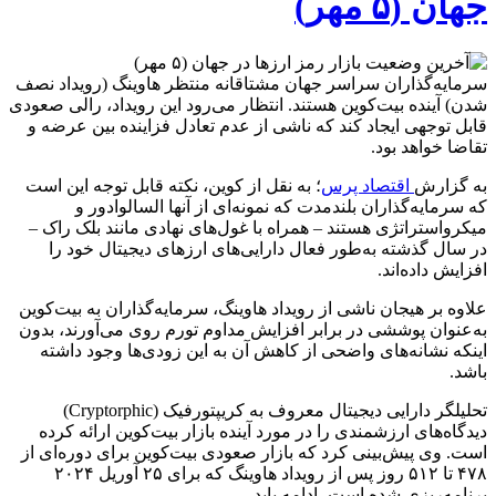
جهان (۵ مهر)
سرمایه‌گذاران سراسر جهان مشتاقانه منتظر هاوینگ (رویداد نصف
شدن) آینده بیت‌کوین هستند. انتظار می‌رود این رویداد، رالی صعودی
قابل توجهی ایجاد کند که ناشی از عدم تعادل فزاینده بین عرضه و
تقاضا خواهد بود.
به گزارش
اقتصاد پرس
؛ به نقل از کوین، نکته قابل توجه این است
که سرمایه‌گذاران بلندمدت که نمونه‌ای از آنها السالوادور و
میکرواستراتژی هستند – همراه با غول‌های نهادی مانند بلک راک –
در سال گذشته به‌طور فعال دارایی‌های ارزهای دیجیتال خود را
افزایش داده‌اند.
علاوه بر هیجان ناشی از رویداد هاوینگ، سرمایه‌گذاران به بیت‌کوین
به‌عنوان پوششی در برابر افزایش مداوم تورم روی می‌آورند، بدون
اینکه نشانه‌های واضحی از کاهش آن به این زودی‌ها وجود داشته
باشد.
تحلیلگر دارایی دیجیتال معروف به کریپتورفیک (Cryptorphic)
دیدگاه‌های ارزشمندی را در مورد آینده بازار بیت‌کوین ارائه کرده
است. وی پیش‌بینی کرد که بازار صعودی بیت‌کوین برای دوره‌ای از
۴۷۸ تا ۵۱۲ روز پس از رویداد هاوینگ که برای ۲۵ آوریل ۲۰۲۴
برنامه‌ریزی شده است، ادامه یابد.