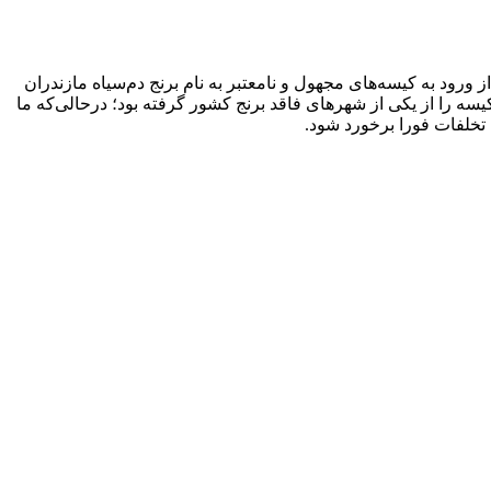
هم داریم که ۷۰درصد آن در مازندران تخلیه می‌شود و بعد از ورود به کیسه‌های مجهول و نامعتبر به نام برنج دم‌سیاه مازندران
 اعلای ایرانی وارد بازار می‌شود. این تقلب به حدی زیاد است که یک تولیدکننده کیسه برنج در مازندران، سفارش ۴۰۰هزار کیسه را از یکی از شهرهای فاقد برنج کشور گرفته بود؛ درحالی‌که ما
 تخلفات فورا برخورد شود.