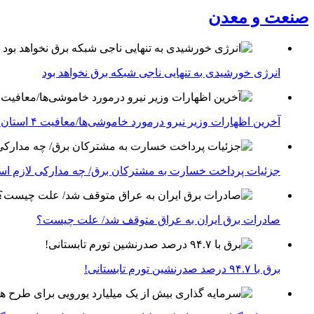
صنعت و معدن
انرژی خورشیدی به تنهایی ناجی شبکه برق نخواهد بود
آخرین اظهارات وزیر نیرو درمورد خاموشی‌ها/معافیت ۴ استان جنوبی درگیر جنگ از قطعی برق
جزئیات پرداخت خسارت به مشترکان برق/ چه مدارکی لازم ا
صادرات برق ایران به عراق متوقف شد/ علت چیست؟
برق با ۹۴.۷ درصد صدرنشین تورم تابستانی!