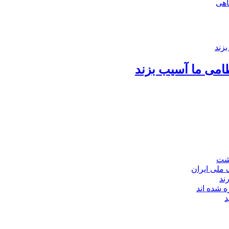
اهی
امی ما آسیب بزند
اشت
ند
 شده اند
د