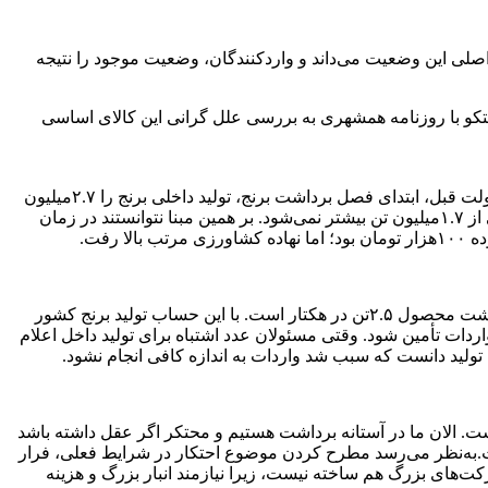
حتکران را عامل اصلی این وضعیت می‌داند و واردکنندگان، وضعیت موجود را نتیجه
کفتکو با روزنامه همشهری به بررسی علل گرانی این کالای اساسی
آقاجانیان: متأسفانه یکی از عوامل مهم در آسیب‌شناسی وضعیت بازار برنج، بحث‌های غیرتخصصی و غیرکارشناسی برخی مسئولان است. دولت قبل، ابتدای فصل برداشت برنج، تولید داخلی برنج را ۲.۷میلیون
تن اعلام کرد که کاملا غیرواقعی است. دولت جدید هم با همان آمار سیاستگذاری کرد، اما شب عید دیدند که آمار واقعی نیست و تولید داخلی از ۱.۷میلیون تن بیشتر نمی‌شود. بر همین مبنا نتوانستند در زمان
کشاورز: طبق محاسبات کارشناسان انجمن برنج، ما درمجموع حدود ۶۵۰هزار هکتار زمین زیرکشت برنج داریم و به‌طور متوسط میزان برداشت محصول ۲.۵تن در هکتار است. با این حساب تولید برنج کشور
به ۳.۳میلیون تن برنج نیاز دارد که حداقل ۱.۶میلیون تن از آن باید از محل واردات تأمین شود. وقتی مسئولان عدد اشتباه برای تولید داخل اعلام
باه تولید دانست که سبب شد واردات به اندازه کافی انجام نشود.
 الان ما در آستانه برداشت هستیم و محتکر اگر عقل داشته باشد
ت.به‌نظر می‌رسد مطرح کردن موضوع احتکار در شرایط فعلی، فرار
کت‌های بزرگ هم ساخته نیست، زیرا نیازمند انبار بزرگ و هزینه