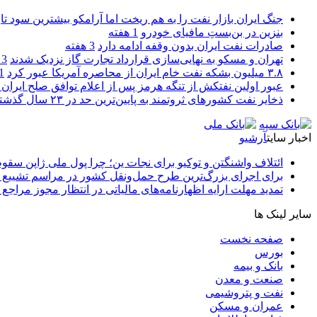
جنگ ایران بازار نفت را به هم ریخت اما آرامکو بیشترین سود تا
بنزین در بن‌بستِ مافیای خودرو
1 هفته
صادرات نفت ایران بدون وقفه ادامه دارد
3 هفته
تهران و مسکو به نهایی‌سازی قرارداد تجارت گاز نزدیک شدند
3 هفته
۳.۸ میلیون بشکه نفت خام ایران از محاصره آمریکا عبور کرد
1 ما
عبور اولین نفتکش از تنگه هرمز پس از اعلام توافق صلح ایران و
ذخایر نفت کشورهای ثروتمند به پایین‌ترین حد در ۲۳ سال گذشته رسید
اخبار سایت
آرشیو
ائتلاف واشنگتن و توکیو برای نجات ین؛ چرا پول ملی ژاپن سقو
برای اجرای بزرگ‌ترین طرح حمل‌ونقل کشور در مراسم تشییع آ
تمدید مهلت ارایه اظهارنامه‌های مالیاتی در انتظار مجوز مراجع 
سایر لینک ها
صفحه نخست
بورس
بانک و بیمه
صنعت و معدن
نفت و پتروشیمی
عمران و مسکن